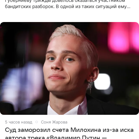
Губерниеву трижды довелось оказаться участником
бандитских разборок. В одной из таких ситуаций ему
выдали тяжелый предмет и приказали вступить в драку,
однако он
5 часов назад
Соня Жарова
Суд заморозил счета Милохина из-за иска
автора трека «Владимир Путин —