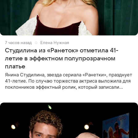
7 часов назад
Елена Нужная
Студилина из «Ранеток» отметила 41-
летие в эффектном полупрозрачном
платье
Янина Студилина, звезда сериала «Ранетки», празднует
41-летие. По случаю торжества актриса выложила для
поклонников эффектный ролик, который записали
прошлой ночью. В кадре артистка предстала в
вечернем