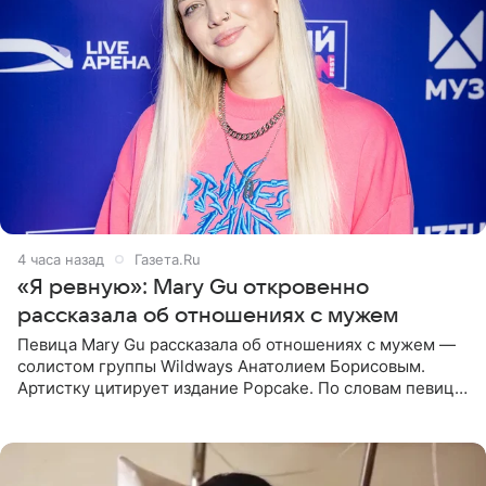
4 часа назад
Газета.Ru
«Я ревную»: Mary Gu откровенно
рассказала об отношениях с мужем
Певица Mary Gu рассказала об отношениях с мужем —
солистом группы Wildways Анатолием Борисовым.
Артистку цитирует издание Popcake. По словам певицы,
залог любви — это принять недостатки другого
человека. Также