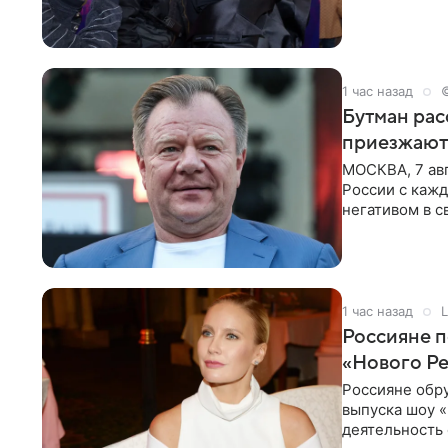
канале. «Добр
1 час назад
Бутман рас
приезжают
МОСКВА, 7 ав
России с кажд
негативом в с
поэтому
1 час назад
L
Россияне п
«Нового Р
Россияне обр
выпуска шоу «
деятельность 