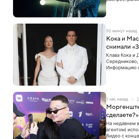
исполнитель 
50 минут назад
Кока и Мас
снимали «
Клава Кока и 
Середниково, 
Информацию о
за закрытыми
1 час назад
Моргенштер
сделаете?»
На недавнем 
агентом) испо
Видео с конце