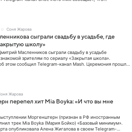
провел серию
Соня Жарова
ленникова сыграли свадьбу в усадьбе, где
Закрытую школу»
Дмитрий Масленников сыграли свадьбу в усадьбе
знакомой зрителям по сериалу «Закрытая школа».
б этом сообщил Telegram-канал Mash. Церемония прошла
 дверями.
Соня Жарова
н перепел хит Mia Boyka: «И что вы мне
выступлении Моргенштерн (признан в РФ иностранным
лнил трек Mia Boyka (Мария Бойко) «Базовый минимум».
рта опубликовала Алена Жигалова в своем Telegram-