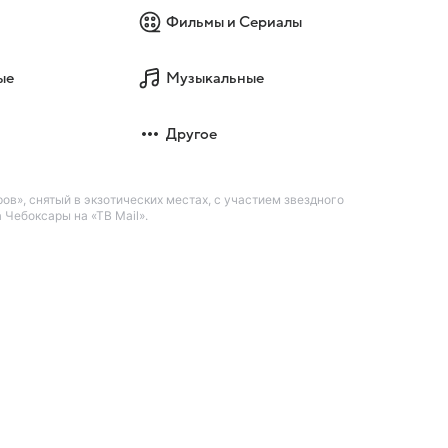
Фильмы и Сериалы
ые
Музыкальные
Другое
в», снятый в экзотических местах, с участием звездного
Чебоксары на «ТВ Mail».