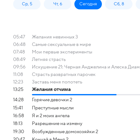
Ср, 5
Чт, 6
Сегодня
Сб, 8
05:47
Желания невинных 3
06:48
Самые сексуальные в мире
07:48
Мои первые эксперименты
08:49
Летняя страсть
09:56
Искушение 21: Черная Анджелина и Алеска Диа
11:08
Страсть развратных парочек
12:23
Заставь меня попотеть
13:25
Желания отчима
14:28
Горячие девочки 2
15:41
Преступные мысли
16:58
Я и 2 моих ангела
18:13
Разрешение на измену
19:30
Возбужденные домохозяйки 2
20:47
Кончай в Меня 2