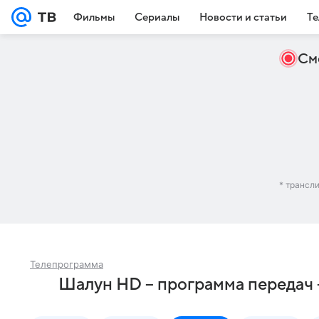
Фильмы
Сериалы
Новости и статьи
Те
См
* трансл
Телепрограмма
Шалун HD – программа передач 