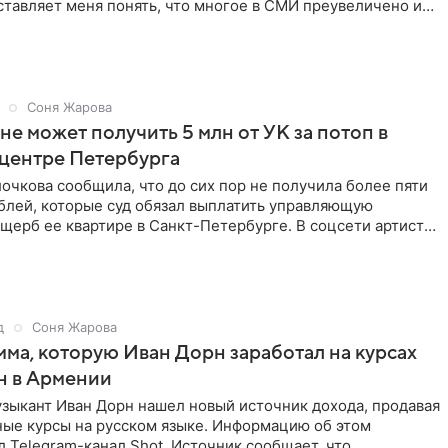
аставляет меня понять, что многое в СМИ преувеличено и
Соня Жарова
не может получить 5 млн от УК за потоп в
 центре Петербурга
очкова сообщила, что до сих пор не получила более пяти
блей, которые суд обязал выплатить управляющую
щерб ее квартире в Санкт-Петербурге. В соцсети артистка
д
Соня Жарова
мма, которую Иван Дорн заработал на курсах
н в Армении
зыкант Иван Дорн нашел новый источник дохода, продавая
ные курсы на русском языке. Информацию об этом
 Telegram-канал Shot. Источник сообщает, что