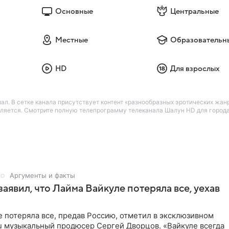
Основные
Центральные
Местные
Образовательн
HD
Для взрослых
л. В сетке канала присутствует контент «разнообразных эротических жанро
вляется. Смотрите полную телепрограмму телеканала Шалун HD для города 
Аргументы и факты
аявил, что Лайма Вайкуле потеряла все, уехав
 потеряла все, предав Россию, отметил в эксклюзивном
ru музыкальный продюсер Сергей Дворцов. «Вайкуле всегда