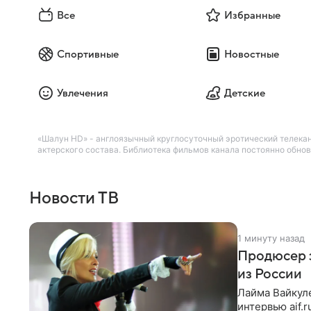
Все
Избранные
Спортивные
Новостные
Увлечения
Детские
«Шалун HD» - англоязычный круглосуточный эротический телекана
актерского состава. Библиотека фильмов канала постоянно обно
Новости ТВ
1 минуту назад
Продюсер з
из России
Лайма Вайкуле
интервью aif.