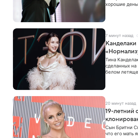
хорошие деньг
10−20
7 минут назад
Канделаки 
«Нормализ
Тина Канделак
сделанных на 
белом летящем
Канделаки до
20 минут назад
19-летний 
клонирован
Сын Бритни С
что его мать