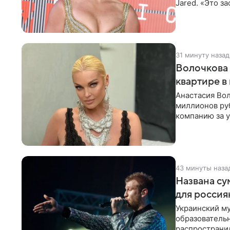
Jared. «Это з
фальшиво.
31 минуту назад
Волочкова 
квартире в
Анастасия Вол
миллионов ру
компанию за у
выложила
43 минуты наза
Названа су
для россия
Украинский му
образователь
распространил