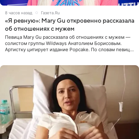
8 часов назад
Газета.Ru
«Я ревную»: Mary Gu откровенно рассказала
об отношениях с мужем
Певица Mary Gu рассказала об отношениях с мужем —
солистом группы Wildways Анатолием Борисовым.
Артистку цитирует издание Popcake. По словам певицы,
залог любви — это принять недостатки другого
человека. Также