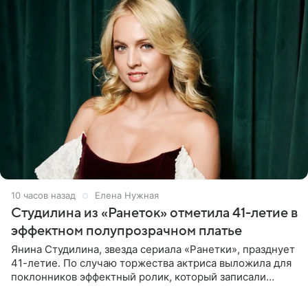
10 часов назад
Елена Нужная
Студилина из «Ранеток» отметила 41-летие в
эффектном полупрозрачном платье
Янина Студилина, звезда сериала «Ранетки», празднует
41-летие. По случаю торжества актриса выложила для
поклонников эффектный ролик, который записали
прошлой ночью. В кадре артистка предстала в
вечернем