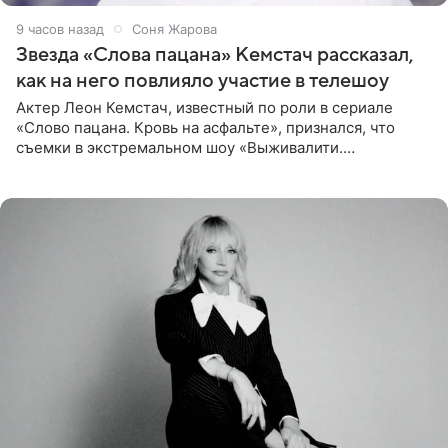
9 часов назад
Соня Жарова
Звезда «Слова пацана» Кемстач рассказал,
как на него повлияло участие в телешоу
Актер Леон Кемстач, известный по роли в сериале
«Слово пацана. Кровь на асфальте», признался, что
съемки в экстремальном шоу «Выживалити.
Наследники» кардинально повлияли на его образ жизни.
Подробностями он