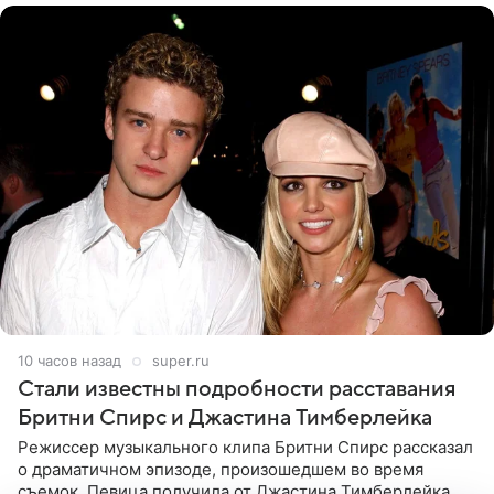
10 часов назад
super.ru
Стали известны подробности расставания
Бритни Спирс и Джастина Тимберлейка
Режиссер музыкального клипа Бритни Спирс рассказал
о драматичном эпизоде, произошедшем во время
съемок. Певица получила от Джастина Тимберлейка