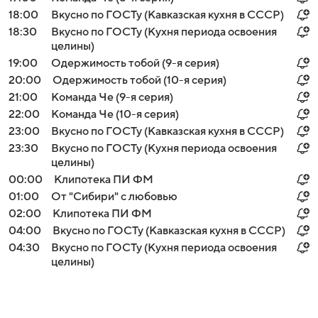
18:00
Вкусно по ГОСТу (Кавказская кухня в СССР)
18:30
Вкусно по ГОСТу (Кухня периода освоения
целины)
19:00
Одержимость тобой (9-я серия)
20:00
Одержимость тобой (10-я серия)
21:00
Команда Че (9-я серия)
22:00
Команда Че (10-я серия)
23:00
Вкусно по ГОСТу (Кавказская кухня в СССР)
23:30
Вкусно по ГОСТу (Кухня периода освоения
целины)
00:00
Клипотека ПИ ФМ
01:00
От "Сибири" с любовью
02:00
Клипотека ПИ ФМ
Войти
Регистрация
04:00
Вкусно по ГОСТу (Кавказская кухня в СССР)
04:30
Вкусно по ГОСТу (Кухня периода освоения
целины)