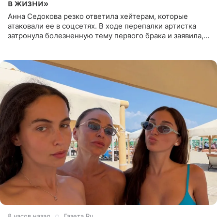
в жизни»
Анна Седокова резко ответила хейтерам, которые
атаковали ее в соцсетях. В ходе перепалки артистка
затронула болезненную тему первого брака и заявила,
что чужие судьбы — не ее зона ответственности. От
Валентина
8 часов назад
Газета.Ru