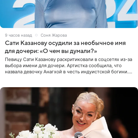
9 часов назад
Соня Жарова
Сати Казанову осудили за необычное имя
для дочери: «О чем вы думали?»
Певицу Сати Казанову раскритиковали в соцсетях из-за
выбора имени для дочери. Артистка сообщила, что
назвала девочку Анагхой в честь индуистской богини.
При этом исполнительница скрывала это имя от
поклонников