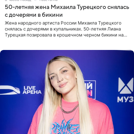
50-летняя жена Михаила Турецкого снялась
с дочерями в бикини
Жена народного артиста России Михаила Турецкого
снялась с дочерями в купальниках. 50-летняя Лиана
Турецкая позировала в крошечном черном бикини на
пляже в Италии. Ее старшая дочь Сарина для отдыха
выбрала бандо