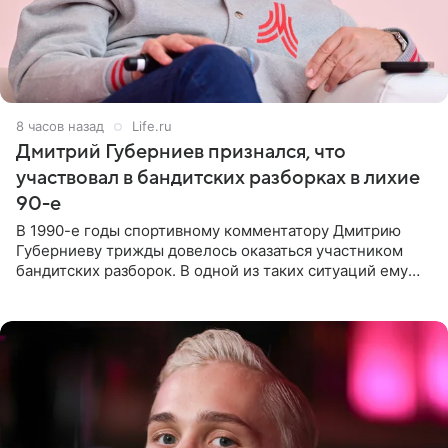
8 часов назад
Life.ru
Дмитрий Губерниев признался, что
участвовал в бандитских разборках в лихие
90-е
В 1990-е годы спортивному комментатору Дмитрию
Губерниеву трижды довелось оказаться участником
бандитских разборок. В одной из таких ситуаций ему
выдали тяжелый предмет и приказали вступить в драку,
однако он