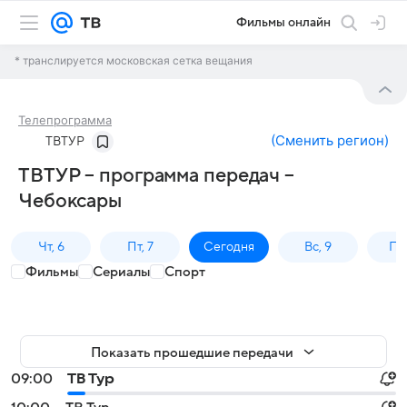
Фильмы онлайн
* транслируется московская сетка вещания
Телепрограмма
(
Сменить регион
)
ТВТУР
ТВТУР – программа передач –
Чебоксары
Чт, 6
Пт, 7
Сегодня
Вс, 9
Пн,
Фильмы
Сериалы
Спорт
Показать прошедшие передачи
09:00
ТВ Тур