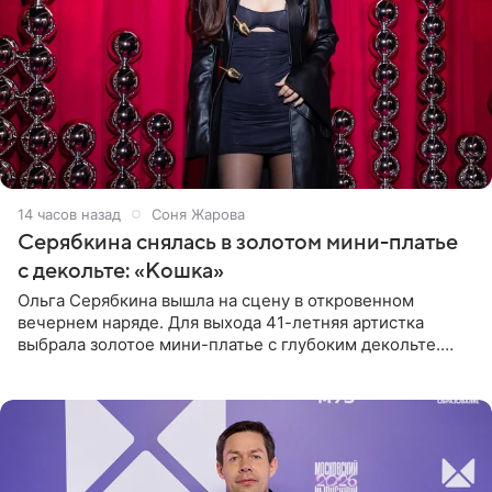
14 часов назад
Соня Жарова
Серябкина снялась в золотом мини-платье
с декольте: «Кошка»
Ольга Серябкина вышла на сцену в откровенном
вечернем наряде. Для выхода 41-летняя артистка
выбрала золотое мини-платье с глубоким декольте.
Дополнением к образу стали бежевые мюли. Стилисты
выпрямили волосы