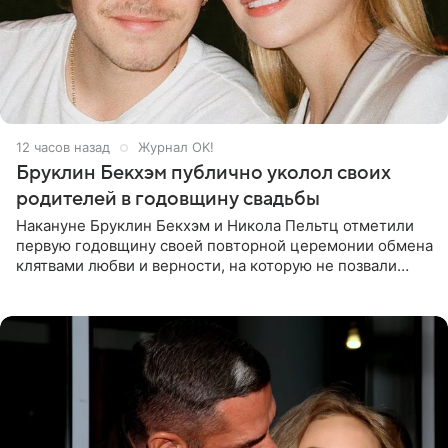
12 часов назад
Журнал OK!
Бруклин Бекхэм публично уколол своих
родителей в годовщину свадьбы
Накануне Бруклин Бекхэм и Никола Пельтц отметили
первую годовщину своей повторной церемонии обмена
клятвами любви и верности, на которую не позвали
никого из клана Бекхэм. По словам инсайдеров, пара
считает это