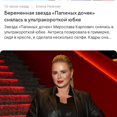
13 часов назад
Елена Нужная
Беременная звезда «Папиных дочек»
снялась в ультракороткой юбке
Звезда «Папиных дочек» Мирослава Карпович снялась в
ультракороткой юбке. Актриса позировала в гримерке,
сидя в кресле, и сделала несколько селфи. Кадры она
опубликовала на личной странице в социальной сети.