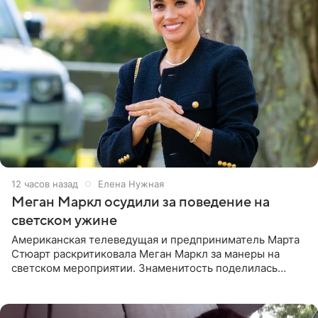
12 часов назад
Елена Нужная
Меган Маркл осудили за поведение на
светском ужине
Американская телеведущая и предприниматель Марта
Стюарт раскритиковала Меган Маркл за манеры на
светском мероприятии. Знаменитость поделилась
деталями личной встречи с герцогиней Сассекской,
пишет PageSix. По