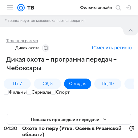
Фильмы онлайн
* транслируется московская сетка вещания
Телепрограмма
(
Сменить регион
)
Дикая охота
Дикая охота – программа передач –
Чебоксары
Пт, 7
Сб, 8
Сегодня
Пн, 10
Вт,
Фильмы
Сериалы
Спорт
Показать прошедшие передачи
04:30
Охота по перу (Утка. Осень в Рязанской
области)