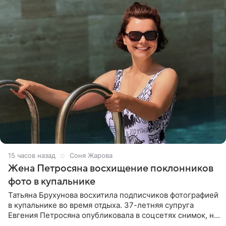
15 часов назад
Соня Жарова
Жена Петросяна восхищение поклонников
фото в купальнике
Татьяна Брухунова восхитила подписчиков фотографией
в купальнике во время отдыха. 37-летняя супруга
Евгения Петросяна опубликовала в соцсетях снимок, на
котором позирует у бассейна в белоснежном монокини