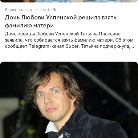
8 часов назад
Lenta.Ru
Дочь Любови Успенской решила взять
фамилию матери
Дочь певицы Любови Успенской Татьяна Плаксина
заявила, что собирается взять фамилию матери. Об этом
сообщает Telegram-канал Super. Татьяна подчеркнула,
что приняла решение о смене фамилии, поскольку
именно от