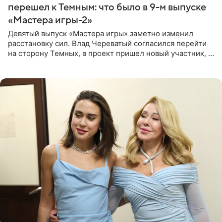
перешел к Темным: что было в 9-м выпуске
«Мастера игры-2»
Девятый выпуск «Мастера игры» заметно изменил
расстановку сил. Влад Череватый согласился перейти
на сторону Темных, в проект пришел новый участник, а
Курбан Омаров и Анна Седокова оказались под таким
давлением.