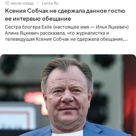
12 часов назад
Lenta.Ru
Ксения Собчак не сдержала данное гостю
ее интервью обещание
Сестра блогера Exile (настоящее имя — Илья Яцкевич)
Алина Яцкевич рассказала, что журналистка и
телеведущая Ксения Собчак не сдержала обещание,
которое дала ему во время интервью с ним. Об этом она
заявила в