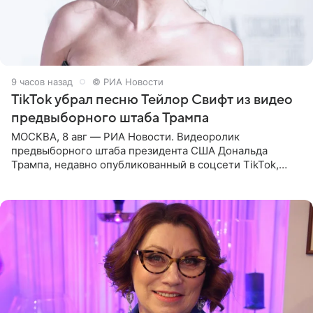
9 часов назад
© РИА Новости
TikTok убрал песню Тейлор Свифт из видео
предвыборного штаба Трампа
МОСКВА, 8 авг — РИА Новости. Видеоролик
предвыборного штаба президента США Дональда
Трампа, недавно опубликованный в соцсети TikTok,
остался без звуковой дорожки в виде песни August
(«Август») американской