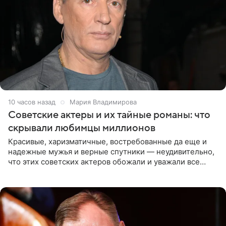
10 часов назад
Мария Владимирова
Советские актеры и их тайные романы: что
скрывали любимцы миллионов
Красивые, харизматичные, востребованные да еще и
надежные мужья и верные спутники — неудивительно,
что этих советских актеров обожали и уважали все
женщины большой страны, и наверняка не раз ставили
их в