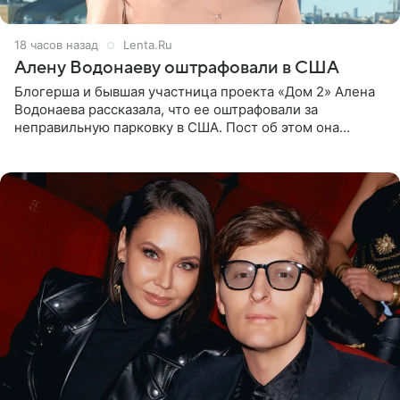
18 часов назад
Lenta.Ru
Алену Водонаеву оштрафовали в США
Блогерша и бывшая участница проекта «Дом 2» Алена
Водонаева рассказала, что ее оштрафовали за
неправильную парковку в США. Пост об этом она
опубликовала в своем Telegram-канале. Она заявила,
что во время отдыха