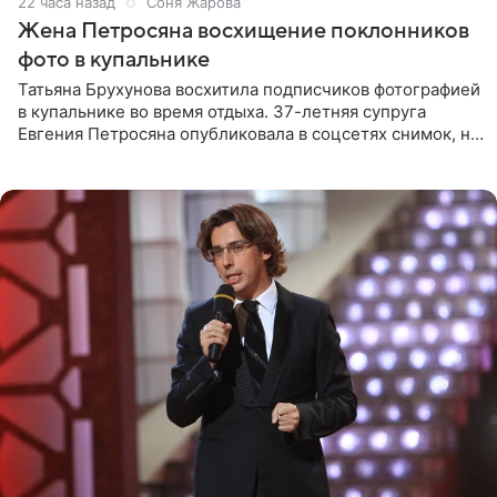
22 часа назад
Соня Жарова
Жена Петросяна восхищение поклонников
фото в купальнике
Татьяна Брухунова восхитила подписчиков фотографией
в купальнике во время отдыха. 37-летняя супруга
Евгения Петросяна опубликовала в соцсетях снимок, на
котором позирует у бассейна в белоснежном монокини
с