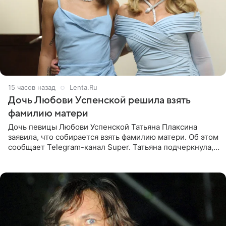
15 часов назад
Lenta.Ru
Дочь Любови Успенской решила взять
фамилию матери
Дочь певицы Любови Успенской Татьяна Плаксина
заявила, что собирается взять фамилию матери. Об этом
сообщает Telegram-канал Super. Татьяна подчеркнула,
что приняла решение о смене фамилии, поскольку
именно от