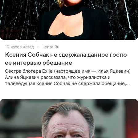
19 часов назад
Lenta.Ru
Ксения Собчак не сдержала данное гостю
ее интервью обещание
Сестра блогера Exile (настоящее имя — Илья Яцкевич)
Алина Яцкевич рассказала, что журналистка и
телеведущая Ксения Собчак не сдержала обещание,
которое дала ему во время интервью с ним. Об этом она
заявила в