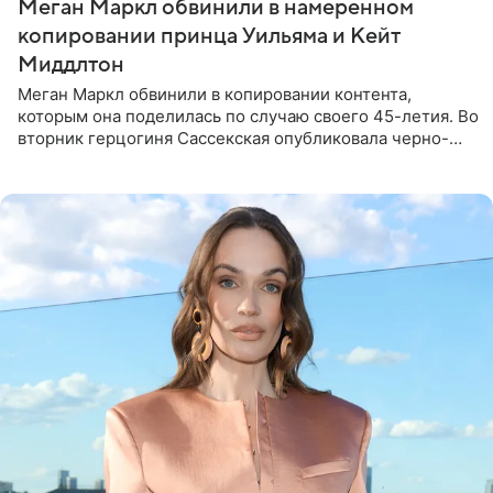
Меган Маркл обвинили в намеренном
копировании принца Уильяма и Кейт
Миддлтон
Меган Маркл обвинили в копировании контента,
которым она поделилась по случаю своего 45-летия. Во
вторник герцогиня Сассекская опубликовала черно-
белую фотографию, на которой она прыгает в бассейн с
воздушными