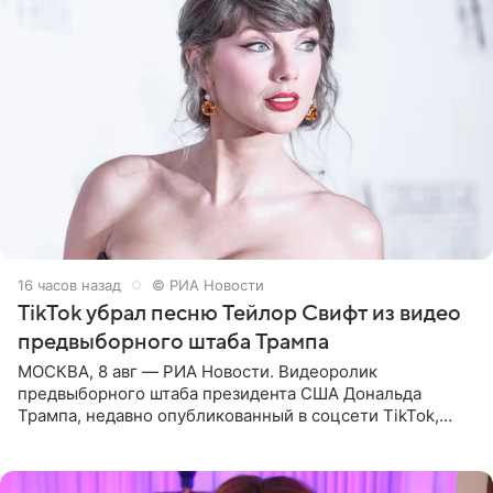
16 часов назад
© РИА Новости
TikTok убрал песню Тейлор Свифт из видео
предвыборного штаба Трампа
МОСКВА, 8 авг — РИА Новости. Видеоролик
предвыборного штаба президента США Дональда
Трампа, недавно опубликованный в соцсети TikTok,
остался без звуковой дорожки в виде песни August
(«Август») американской