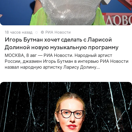
18 часов назад
© РИА Новости
Игорь Бутман хочет сделать с Ларисой
Долиной новую музыкальную программу
МОСКВА, 8 авг — РИА Новости. Народный артист
России, джазмен Игорь Бутман в интервью РИА Новости
назвал народную артистку Ларису Долину
великолепной певицей и рассказал о желании сделать с
ней новую совместную