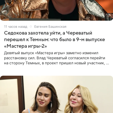
11 часов назад
Евгения Башинская
Седокова захотела уйти, а Череватый
перешел к Темным: что было в 9-м выпуске
«Мастера игры-2»
Девятый выпуск «Мастера игры» заметно изменил
расстановку сил. Влад Череватый согласился перейти
на сторону Темных, в проект пришел новый участник, а
Курбан Омаров и Анна Седокова оказались под таким
давлением.