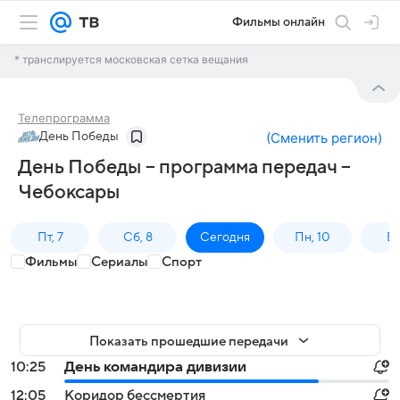
Фильмы онлайн
* транслируется московская сетка вещания
Телепрограмма
День Победы
(
Сменить регион
)
День Победы – программа передач –
Чебоксары
Пт, 7
Сб, 8
Сегодня
Пн, 10
Вт,
Фильмы
Сериалы
Спорт
Показать прошедшие передачи
10:25
День командира дивизии
12:05
Коридор бессмертия