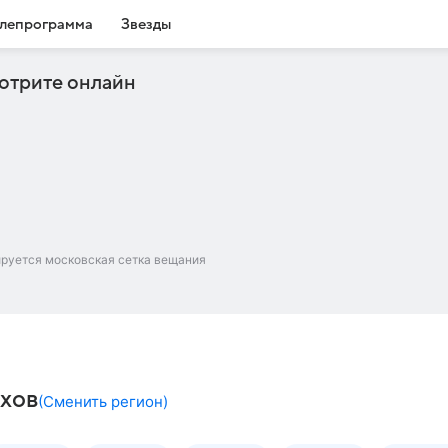
лепрограмма
Звезды
отрите онлайн
ируется московская сетка вещания
ехов
(
Сменить регион
)