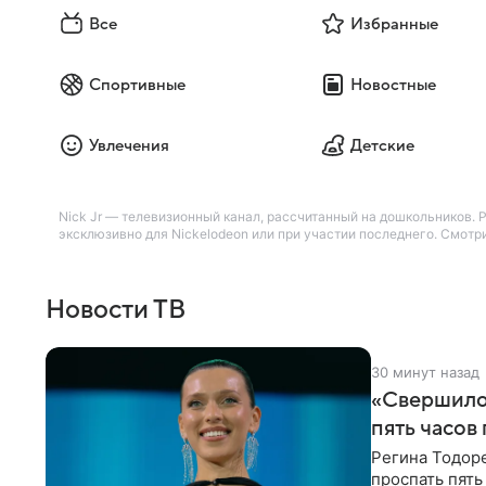
Все
Избранные
Спортивные
Новостные
Увлечения
Детские
Nick Jr — телевизионный канал, рассчитанный на дошкольников.
эксклюзивно для Nickelodeon или при участии последнего. Смотри
Новости ТВ
30 минут назад
«Свершилос
пять часов
Регина Тодоре
проспать пять