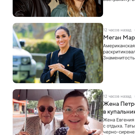
в личном блог
12 часов назад
Меган Марк
Американская
раскритикова
Знаменитость
Сассекской, п
12 часов назад
Жена Петр
в купальни
Жена Евгения
с отдыха. Тат
черно-сиренев