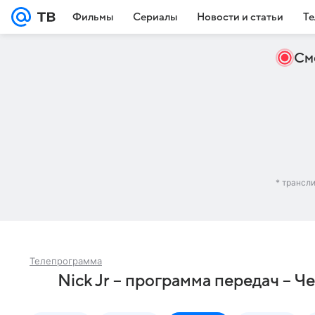
Фильмы
Сериалы
Новости и статьи
Те
См
* трансл
Телепрограмма
Nick Jr – программа передач – Ч