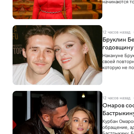
начинаются то
многого,
12 часов назад
Бруклин Бе
годовщину
Накануне Бру
своей повтор
которую не по
считает это
12 часов назад
Омаров соо
Бастрыкину
Курбан Омаро
обращение, а
Бастрыкину. 