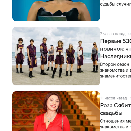
судьбы случил
ребенком. Ар
7 часов назад
Первые 530
новичок: ч
Наследник
Второй сезон 
знакомства и 
знаменитостей
несколько дне
11 часов назад
Роза Сябит
свадьбы
Отношения ме
знакомства и 