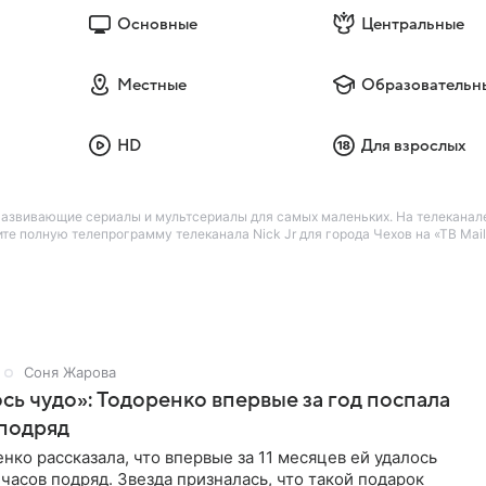
Основные
Центральные
Местные
Образовательн
HD
Для взрослых
 Развивающие сериалы и мультсериалы для самых маленьких. На телеканал
те полную телепрограмму телеканала Nick Jr для города Чехов на «ТВ Mail
Соня Жарова
ь чудо»: Тодоренко впервые за год поспала
 подряд
нко рассказала, что впервые за 11 месяцев ей удалось
 часов подряд. Звезда призналась, что такой подарок