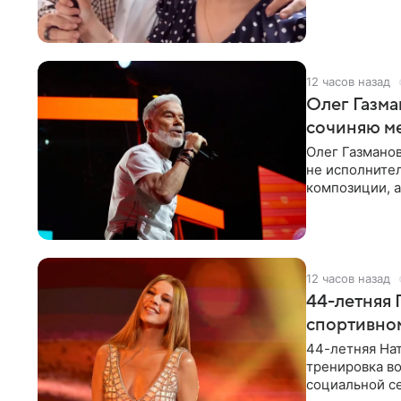
«Татьяна,
12 часов назад
Олег Газма
сочиняю м
Олег Газманов
не исполнител
композиции, а
музыканта,
12 часов назад
44-летняя 
спортивно
44-летняя Нат
тренировка во
социальной се