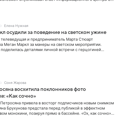
е. В
Елена Нужная
л осудили за поведение на светском ужине
 телеведущая и предприниматель Марта Стюарт
ла Меган Маркл за манеры на светском мероприятии.
 поделилась деталями личной встречи с герцогиней
ишет PageSix. По
Соня Жарова
осяна восхитила поклонников фото
ке: «Как сочно»
 Петросяна привела в восторг подписчиков новым снимком
ьяна Брухунова предстала перед публикой в эффектном
ом монокини, позируя прямо в бассейне. «Ох, как сочно»,