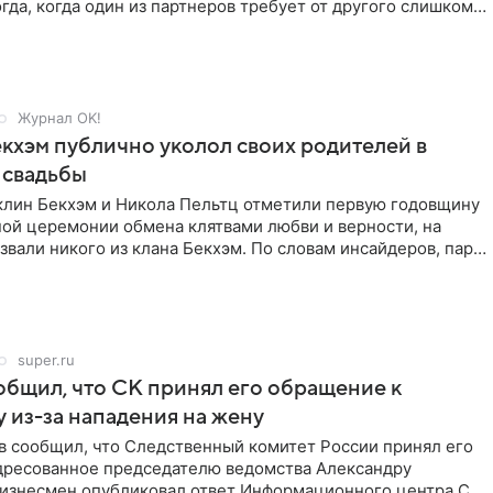
гда, когда один из партнеров требует от другого слишком
Журнал OK!
кхэм публично уколол своих родителей в
 свадьбы
клин Бекхэм и Никола Пельтц отметили первую годовщину
ной церемонии обмена клятвами любви и верности, на
звали никого из клана Бекхэм. По словам инсайдеров, пара
super.ru
бщил, что СК принял его обращение к
 из-за нападения на жену
в сообщил, что Следственный комитет России принял его
дресованное председателю ведомства Александру
Бизнесмен опубликовал ответ Информационного центра СК