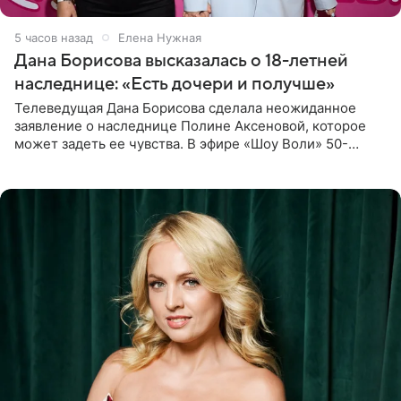
5 часов назад
Елена Нужная
Дана Борисова высказалась о 18-летней
наследнице: «Есть дочери и получше»
Телеведущая Дана Борисова сделала неожиданное
заявление о наследнице Полине Аксеновой, которое
может задеть ее чувства. В эфире «Шоу Воли» 50-
летняя знаменитость откровенно призналась, что не
считает свою дочь