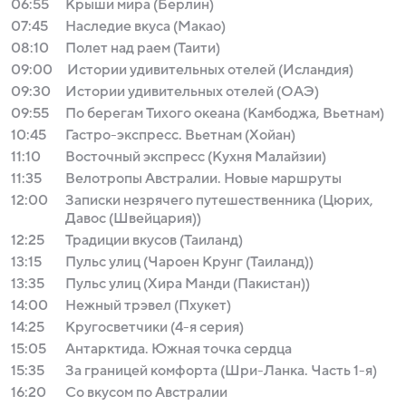
06:55
Крыши мира (Берлин)
07:45
Наследие вкуса (Макао)
08:10
Полет над раем (Таити)
09:00
Истории удивительных отелей (Исландия)
09:30
Истории удивительных отелей (ОАЭ)
09:55
По берегам Тихого океана (Камбоджа, Вьетнам)
10:45
Гастро-экспресс. Вьетнам (Хойан)
11:10
Восточный экспресс (Кухня Малайзии)
11:35
Велотропы Австралии. Новые маршруты
12:00
Записки незрячего путешественника (Цюрих,
Давос (Швейцария))
12:25
Традиции вкусов (Таиланд)
13:15
Пульс улиц (Чароен Крунг (Таиланд))
13:35
Пульс улиц (Хира Манди (Пакистан))
14:00
Нежный трэвел (Пхукет)
14:25
Кругосветчики (4-я серия)
15:05
Антарктида. Южная точка сердца
15:35
За границей комфорта (Шри-Ланка. Часть 1-я)
16:20
Со вкусом по Австралии