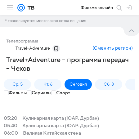
Фильмы онлайн
* транслируется московская сетка вещания
Телепрограмма
(
Сменить регион
)
Travel+Adventure
Travel+Adventure – программа передач
– Чехов
Ср, 5
Чт, 6
Сегодня
Сб, 8
Вс
Фильмы
Сериалы
Спорт
05:20
Кулинарная карта (ЮАР. Дурбан)
05:40
Кулинарная карта (ЮАР. Дурбан)
06:00
Великая Китайская стена