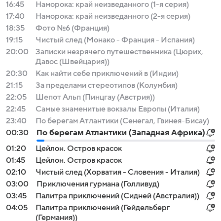
16:45
Наморока: край неизведанного (1-я серия)
17:40
Наморока: край неизведанного (2-я серия)
18:35
Фото №6 (Франция)
19:15
Чистый след (Монако - Франция - Испания)
20:00
Записки незрячего путешественника (Цюрих,
Давос (Швейцария))
20:30
Как найти себе приключений в (Индии)
21:15
За пределами стереотипов (Колумбия)
22:05
Шепот Альп (Пинцгау (Австрия))
22:45
Самые знаменитые вокзалы Европы (Италия)
23:40
По берегам Атлантики (Сенегал, Гвинея-Бисау)
00:30
По берегам Атлантики (Западная Африка)
01:20
Цейлон. Остров красок
01:45
Цейлон. Остров красок
02:10
Чистый след (Хорватия - Словения - Италия)
03:00
Приключения гурмана (Голливуд)
03:45
Палитра приключений (Сидней (Австралия))
04:05
Палитра приключений (Гейдельберг
(Германия))