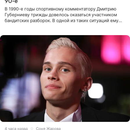
90-е
В 1990-е годы спортивному комментатору Дмитрию
Губерниеву трижды довелось оказаться участником
бандитских разборок. В одной из таких ситуаций ему
выдали тяжелый предмет и приказали вступить в драку,
однако он
4 часа назад
Соня Жарова