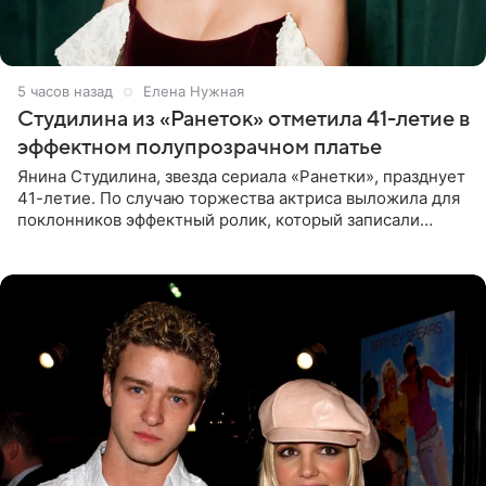
5 часов назад
Елена Нужная
Студилина из «Ранеток» отметила 41-летие в
эффектном полупрозрачном платье
Янина Студилина, звезда сериала «Ранетки», празднует
41-летие. По случаю торжества актриса выложила для
поклонников эффектный ролик, который записали
прошлой ночью. В кадре артистка предстала в
вечернем