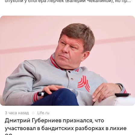
опухоли у блогера Лерчек (Валерии Чекалиной), но при
оперативном возобновлении лечения ущерб здоровью
не критичен,
3 часа назад
Life.ru
Дмитрий Губерниев признался, что
участвовал в бандитских разборках в лихие