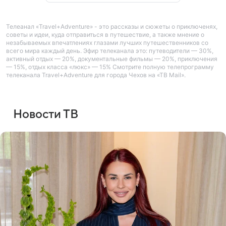
Телеанал «Travel+Adventure» - это рассказы и сюжеты о приключенях,
советы и идеи, куда отправиться в путешествие, а также мнение о
незабываемых впечатлениях глазами лучших путешественников со
всего мира каждый день. Эфир телеканала это: путеводители — 30%,
активный отдых — 20%, документальные фильмы — 20%, приключения
— 15%, отдых класса «люкс» — 15% Смотрите полную телепрограмму
телеканала Travel+Adventure для города Чехов на «ТВ Mail».
Новости ТВ