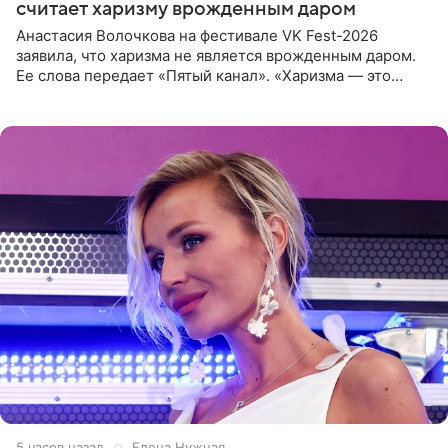
считает харизму врожденным даром
Анастасия Волочкова на фестивале VK Fest-2026
заявила, что харизма не является врожденным даром.
Ее слова передает «Пятый канал». «Харизма — это
отчасти все-таки приобретенное качество, а не
врожденное, потому
5 часов назад
Елена Нужная