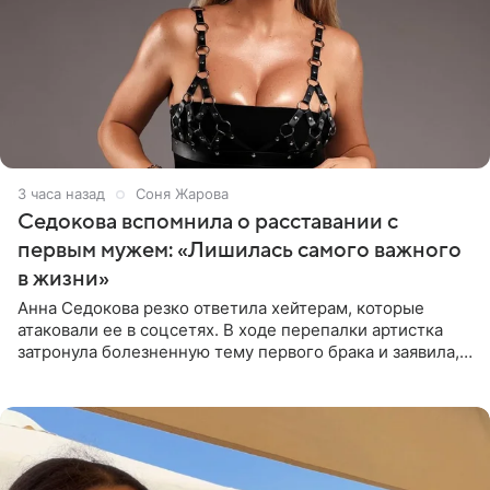
3 часа назад
Соня Жарова
Седокова вспомнила о расставании с
первым мужем: «Лишилась самого важного
в жизни»
Анна Седокова резко ответила хейтерам, которые
атаковали ее в соцсетях. В ходе перепалки артистка
затронула болезненную тему первого брака и заявила,
что чужие судьбы — не ее зона ответственности. От
Валентина