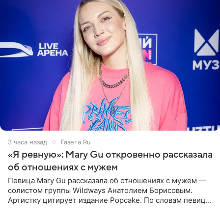
3 часа назад
Газета.Ru
«Я ревную»: Mary Gu откровенно рассказала
об отношениях с мужем
Певица Mary Gu рассказала об отношениях с мужем —
солистом группы Wildways Анатолием Борисовым.
Артистку цитирует издание Popcake. По словам певицы,
залог любви — это принять недостатки другого
человека. Также