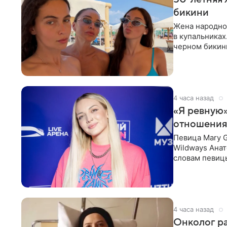
бикини
Жена народно
в купальниках
черном бикини
выбрала банд
4 часа назад
«Я ревную»
отношения
Певица Mary 
Wildways Анат
словам певицы
человека. Та
4 часа назад
Онколог ра