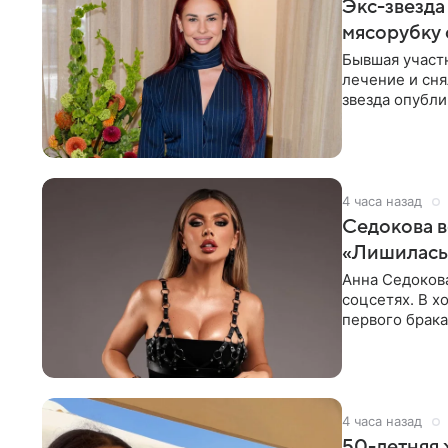
Экс-звезда
мясорубку 
Бывшая участ
лечение и сня
звезда опубли
процесс снят
4 часа назад
Седокова в
«Лишилась 
Анна Седокова
соцсетях. В х
первого брака
ответственнос
4 часа назад
50-летняя 