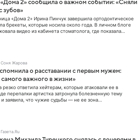
 «Дома 2» сообщила о важном событии: «Сняли
с зубов»
ница «Дома 2» Ирина Пинчук завершила ортодонтическое
ла брекеты, которые носила около года. В личном блоге
ковала видео из кабинета стоматолога, где показала
ия
Соня Жарова
спомнила о расставании с первым мужем:
самого важного в жизни»
 резко ответила хейтерам, которые атаковали ее в
оде перепалки артистка затронула болезненную тему
 и заявила, что чужие судьбы — не ее зона
ти. От Валентина
Газета.Ru
жена Михаила Турецкого снялась с дочерями в