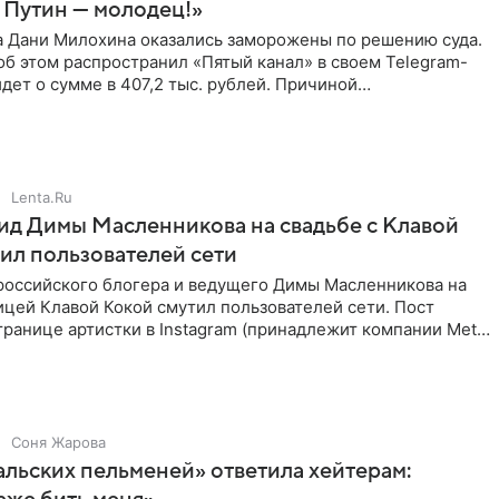
 Путин — молодец!»
а Дани Милохина оказались заморожены по решению суда.
б этом распространил «Пятый канал» в своем Telegram-
идет о сумме в 407,2 тыс. рублей. Причиной
ва стал
Lenta.Ru
д Димы Масленникова на свадьбе с Клавой
ил пользователей сети
российского блогера и ведущего Димы Масленникова на
ицей Клавой Кокой смутил пользователей сети. Пост
транице артистки в Instagram (принадлежит компании Meta,
Соня Жарова
альских пельменей» ответила хейтерам: