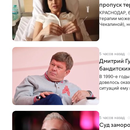
пропуск т
КРАСНОДАР, 6
терапии может
Чекалиной), 
здоровью не к
5 часов назад
Дмитрий Гу
бандитских
В 1990-е год
довелось оказ
ситуаций ему 
однако он
5 часов назад
Суд заморо