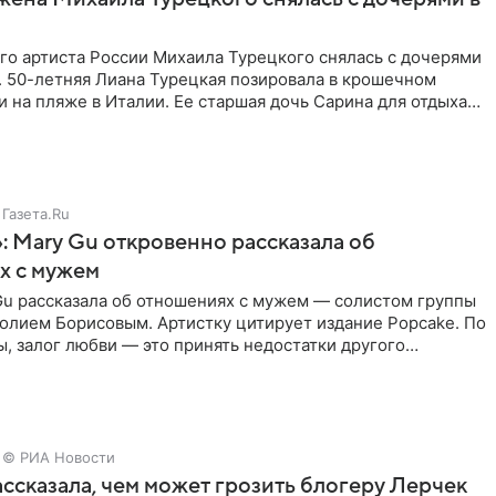
го артиста России Михаила Турецкого снялась с дочерями
. 50-летняя Лиана Турецкая позировала в крошечном
 на пляже в Италии. Ее старшая дочь Сарина для отдыха
о
Газета.Ru
: Mary Gu откровенно рассказала об
х с мужем
Gu рассказала об отношениях с мужем — солистом группы
олием Борисовым. Артистку цитирует издание Popcake. По
, залог любви — это принять недостатки другого
кже
© РИА Новости
ссказала, чем может грозить блогеру Лерчек