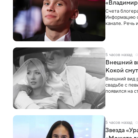
«Владимир
Счета блогер
Информацию о
канале. Речь 
разбирательст
5 часов назад
Внешний ви
Кокой смут
Внешний вид 
свадьбе с пев
появился на с
признанной
5 часов назад
Звезда «Ур