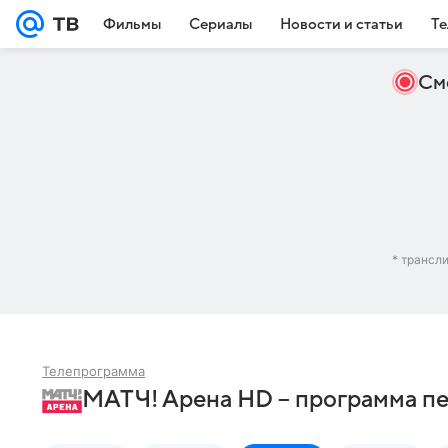
Фильмы
Сериалы
Новости и статьи
Те
См
* трансл
Телепрограмма
МАТЧ! Арена HD – программа пе