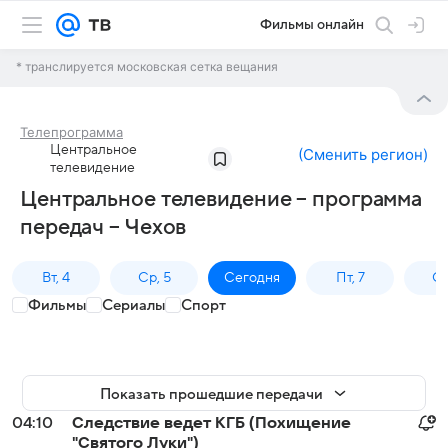
Фильмы онлайн
* транслируется московская сетка вещания
Телепрограмма
Центральное
(
Сменить регион
)
телевидение
Центральное телевидение – программа
передач – Чехов
Вт, 4
Ср, 5
Сегодня
Пт, 7
Сб
Фильмы
Сериалы
Спорт
Показать прошедшие передачи
04:10
Следствие ведет КГБ (Похищение
"Святого Луки")