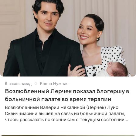
6 часов назад
Елена Нужная
Возлюбленный Лерчек показал блогершу в
больничной палате во время терапии
Возлюбленный Валерии Чекалиной (Лерчек) Луис
Сквиччиарини вышел на связь из больничной палаты,
чтобы рассказать поклонникам о текущем состоянии
блогерши. Он подтвердил, что основной курс
химиотерапии позади, но