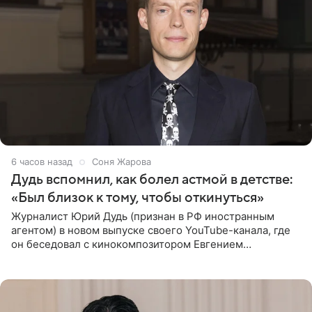
6 часов назад
Соня Жарова
Дудь вспомнил, как болел астмой в детстве:
«Был близок к тому, чтобы откинуться»
Журналист Юрий Дудь (признан в РФ иностранным
агентом) в новом выпуске своего YouTube-канала, где
он беседовал с кинокомпозитором Евгением
Гальпериным, поделился личной историей о борьбе с
бронхиальной астмой в