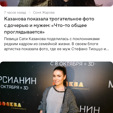
7 часов назад
Соня Жарова
Казанова показала трогательное фото
с дочерью и мужем: «Что-то общее
проглядывается»
Певица Сати Казанова поделилась с поклонниками
редким кадром из семейной жизни. В своем блоге
артистка показала фото, где ее муж Стефано Тиоццо и
их маленькая дочь спят рядом. На снимке отец и
малышка лежат в