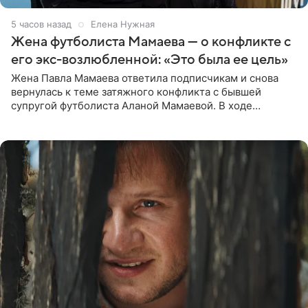
5 часов назад
Елена Нужная
Жена футболиста Мамаева — о конфликте с
его экс-возлюбленной: «Это была ее цель»
Жена Павла Мамаева ответила подписчикам и снова
вернулась к теме затяжного конфликта с бывшей
супругой футболиста Аланой Мамаевой. В ходе
общения с аудиторией один из пользователей
признался, что раньше судил о