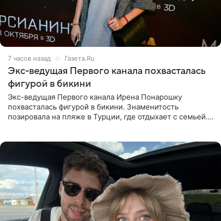
7 часов назад
Газета.Ru
Экс-ведущая Первого канала похвасталась
фигурой в бикини
Экс-ведущая Первого канала Ирена Понарошку
похвасталась фигурой в бикини. Знаменитость
позировала на пляже в Турции, где отдыхает с семьей.
Она поделилась кадрами с отдыха в Instagram (владелец
компания Meta