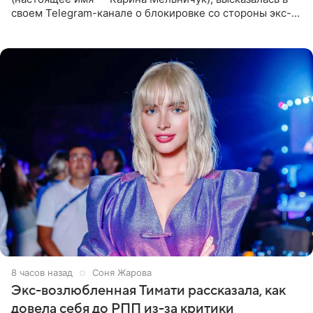
своем Telegram-канале о блокировке со стороны экс-
супруги Гуфа Айзы-Лилуны Ай. Карицкая утверждает,
что ее
8 часов назад
Соня Жарова
Экс-возлюбленная Тимати рассказала, как
довела себя до РПП из-за критики