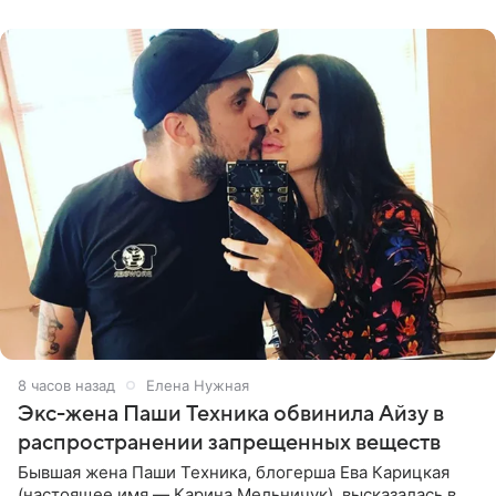
списке
8 часов назад
Елена Нужная
Экс-жена Паши Техника обвинила Айзу в
распространении запрещенных веществ
Бывшая жена Паши Техника, блогерша Ева Карицкая
(настоящее имя — Карина Мельничук), высказалась в