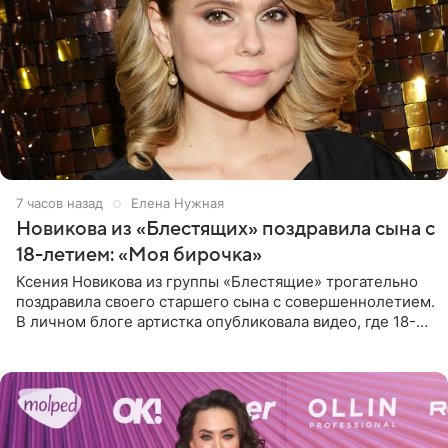
7 часов назад
Елена Нужная
Новикова из «Блестящих» поздравила сына с
18-летием: «Моя бирочка»
Ксения Новикова из группы «Блестящие» трогательно
поздравила своего старшего сына с совершеннолетием.
В личном блоге артистка опубликовала видео, где 18-
летний Мирон легко подхватил маму на руки и закружил
во