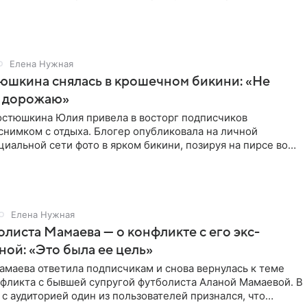
о временем
Елена Нужная
юшкина снялась в крошечном бикини: «Не
 дорожаю»
остюшкина Юлия привела в восторг подписчиков
снимком с отдыха. Блогер опубликовала на личной
циальной сети фото в ярком бикини, позируя на пирсе во
 в Турции,
Елена Нужная
листа Мамаева — о конфликте с его экс-
ой: «Это была ее цель»
маева ответила подписчикам и снова вернулась к теме
нфликта с бывшей супругой футболиста Аланой Мамаевой. В
с аудиторией один из пользователей признался, что