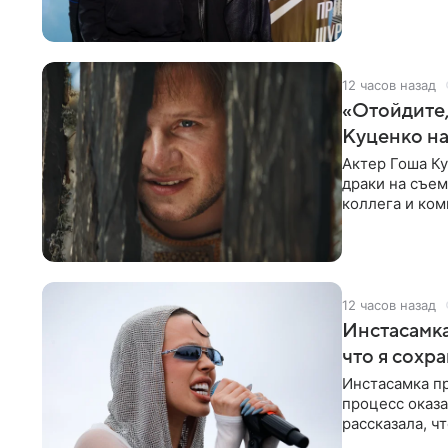
раньше судил 
12 часов назад
«Отойдите,
Куценко на
Актер Гоша Ку
драки на съем
коллега и ком
12 часов назад
Инстасамка
что я сохр
Инстасамка пр
процесс оказа
рассказала, ч
«ужасно