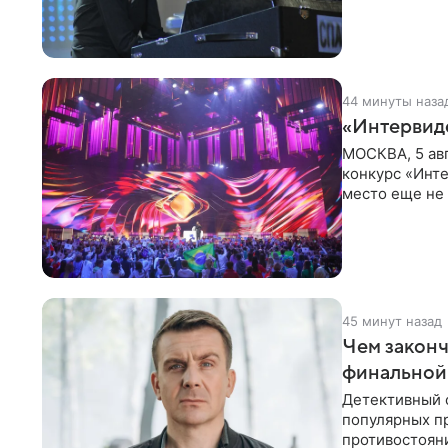
44 минуты наза
«Интервид
МОСКВА, 5 ав
конкурс «Инте
место еще не
новостей о то
45 минут назад
Чем законч
финальной
Детективный 
популярных п
противостоян