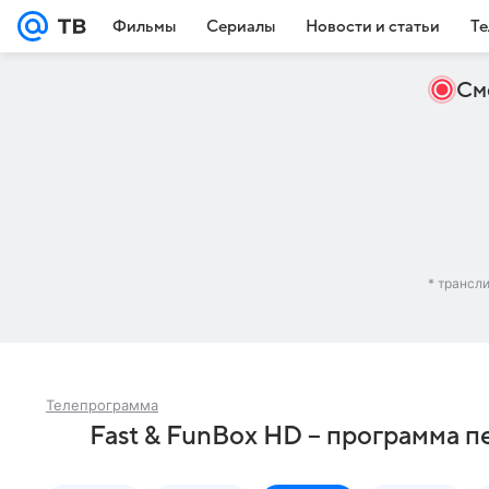
Фильмы
Сериалы
Новости и статьи
Те
См
* трансл
Телепрограмма
Fast & FunBox HD – программа п