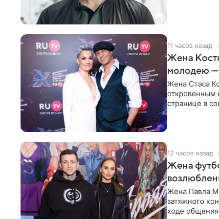
Петербурга с
11 часов назад
Жена Кост
молодею —
Жена Стаса К
откровенным 
странице в со
время отпуска
12 часов назад
Жена футбо
возлюбленн
Жена Павла Ма
затяжного ко
ходе общения 