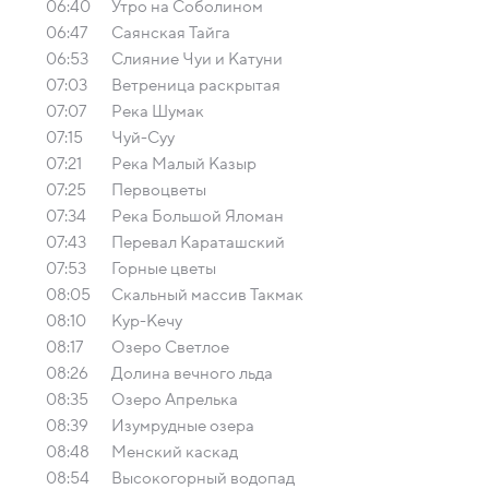
06:40
Утро на Соболином
06:47
Саянская Тайга
06:53
Слияние Чуи и Катуни
07:03
Ветреница раскрытая
07:07
Река Шумак
07:15
Чуй-Суу
07:21
Река Малый Казыр
07:25
Первоцветы
07:34
Река Большой Яломан
07:43
Перевал Караташский
07:53
Горные цветы
08:05
Скальный массив Такмак
08:10
Кур-Кечу
08:17
Озеро Светлое
08:26
Долина вечного льда
08:35
Озеро Апрелька
08:39
Изумрудные озера
08:48
Менский каскад
08:54
Высокогорный водопад