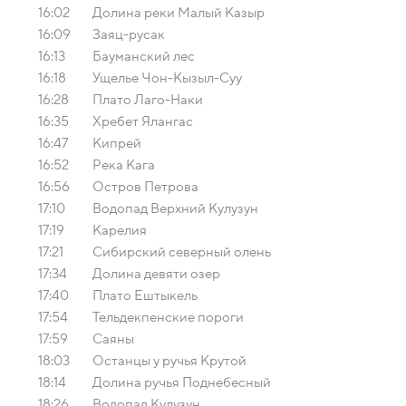
16:02
Долина реки Малый Казыр
16:09
Заяц-русак
16:13
Бауманский лес
16:18
Ущелье Чон-Кызыл-Суу
16:28
Плато Лаго-Наки
16:35
Хребет Ялангас
16:47
Кипрей
16:52
Река Кага
16:56
Остров Петрова
17:10
Водопад Верхний Кулузун
17:19
Карелия
17:21
Сибирский северный олень
17:34
Долина девяти озер
17:40
Плато Ештыкель
17:54
Тельдекпенские пороги
17:59
Саяны
18:03
Останцы у ручья Крутой
18:14
Долина ручья Поднебесный
18:26
Водопад Кулузун