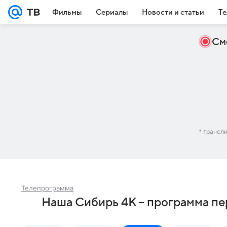
Фильмы
Сериалы
Новости и статьи
Те
См
* трансл
Телепрограмма
Наша Сибирь 4К – программа пе