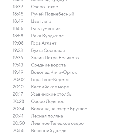
18:39
Озеро Тихое
18:45
Ручей Поднебесный
18:49
Цвет лета
18:55
Гусь гуменник
18:58
Река Курджипс
19:08
Гора Атлант
19:23
Бухта Сосновая
19:36
Залив Петра Великого
19:43
Средние ворота
19:49
Водопад Кичи-Орток
20:02
Гора Тепе-Кермен
20:10
Каспийское море
20:17
Усьвинские столбы
20:28
Озеро Ледяное
20:34
Водопад на озере Круглое
20:41
Лесная поляна
20:50
Ледяное Телецкое озеро
20:55
Весенний дождь