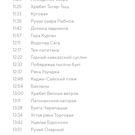
11:25
Хребет Тигер-Тыш
11:33
Кутовая
11:35
Ручьи озера Рыбное
11:42
Долина ледников
11:57
Гора Курган
12:11
Водопад Сага
12:17
Три капитана
12:22
Горный кавказский суслик
12:32
Побережье тысячи бухт
12:37
Река Узунджа
12:48
Каджи-Сайский пляж
12:54
Бакланы
13:00
Хребет Вечных ветров
13:11
Лагонакское нагорье
13:28
Бухта Черепашья
13:34
Устье реки Торговая
13:42
Ущелье Барскоон
13:51
Ручей Озерный