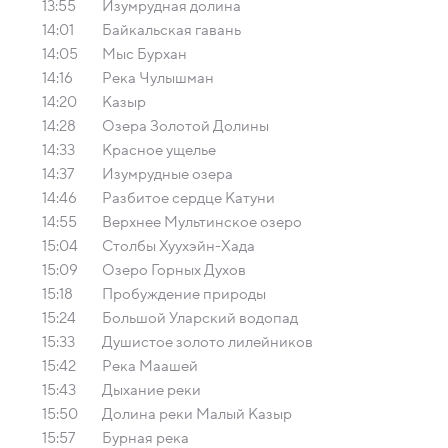
13:55
Изумрудная долина
14:01
Байкальская гавань
14:05
Мыс Бурхан
14:16
Река Чулышман
14:20
Казыр
14:28
Озера Золотой Долины
14:33
Красное ущелье
14:37
Изумрудные озера
14:46
Разбитое сердце Катуни
14:55
Верхнее Мультинское озеро
15:04
Столбы Хуухэйн-Хада
15:09
Озеро Горных Духов
15:18
Пробуждение природы
15:24
Большой Уларский водопад
15:33
Душистое золото лилейников
15:42
Река Маашей
15:43
Дыхание реки
15:50
Долина реки Малый Казыр
15:57
Бурная река