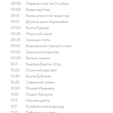
08:58
Первый снег на Столбах
09:05
Водопад Учар
09:13
Камышлинский водопад
09:17
Долина реки Каракабак
09:20
Бухта Рудная
09:30
Морской закат
09:35
Горячая степь
09:42
Кавказский горный козел
09:52
Зрыхский водопад
09:59
Белый каньон
10:11
Ущелье Джеты-Огуз
10:20
Осенний рассвет
10:40
Бухта Дубовая
10:45
Северный олень
10:50
Малый Иремель
11:05
Озеро Ханкуль
11:13
Горные цветы
11:17
Голубевский водопад
11:23
Лебединое озеро