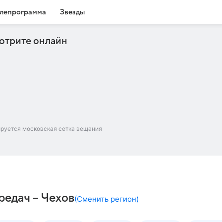
лепрограмма
Звезды
отрите онлайн
ируется московская сетка вещания
редач – Чехов
(
Сменить регион
)