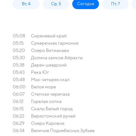
Вт, 4
Ср, 5
Сегодня
Пт, 7
05:08
Сиреневый край
05:15
Сумеречная гармония
05:20
Озеро Витианави
05:30
Долина замков Айракты
05:38
Дерен шведский
05:43
Река Юг
05:48
Мыс четырех скал
06:00
Белое море
06:07
Cтепная черепаха
06:12
Горелая сопка
06:15
Скалы Белый город
06:22
Верхотомский ручей
06:29
Озеро Каровое
06:34
Величие Поднебесных Зубьев