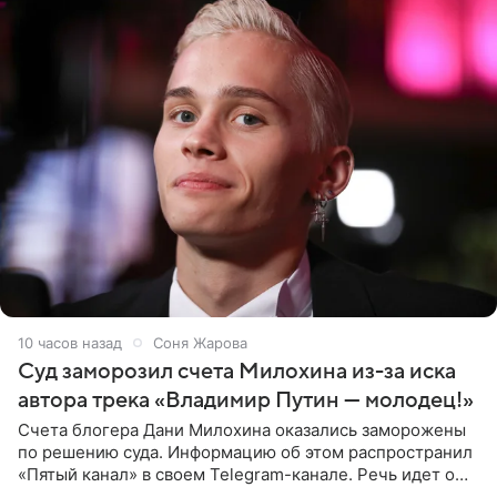
10 часов назад
Соня Жарова
Суд заморозил счета Милохина из-за иска
автора трека «Владимир Путин — молодец!»
Счета блогера Дани Милохина оказались заморожены
по решению суда. Информацию об этом распространил
«Пятый канал» в своем Telegram-канале. Речь идет о
сумме в 407,2 тыс. рублей. Причиной разбирательства