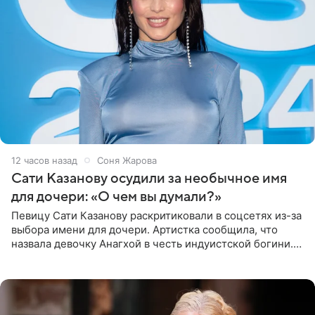
12 часов назад
Соня Жарова
Сати Казанову осудили за необычное имя
для дочери: «О чем вы думали?»
Певицу Сати Казанову раскритиковали в соцсетях из-за
выбора имени для дочери. Артистка сообщила, что
назвала девочку Анагхой в честь индуистской богини.
При этом исполнительница скрывала это имя от
поклонников