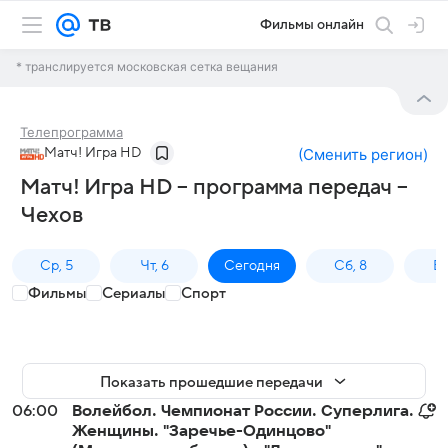
Фильмы онлайн
* транслируется московская сетка вещания
Телепрограмма
Матч! Игра HD
(
Сменить регион
)
Матч! Игра HD – программа передач –
Чехов
Ср, 5
Чт, 6
Сегодня
Сб, 8
Вс
Фильмы
Сериалы
Спорт
Показать прошедшие передачи
06:00
Волейбол. Чемпионат России. Суперлига.
Женщины. "Заречье-Одинцово"