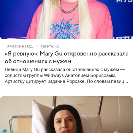
10 часов назад
Газета.Ru
«Я ревную»: Mary Gu откровенно рассказала
об отношениях с мужем
Певица Mary Gu рассказала об отношениях с мужем —
солистом группы Wildways Анатолием Борисовым.
Артистку цитирует издание Popcake. По словам певицы,
залог любви — это принять недостатки другого
человека. Также