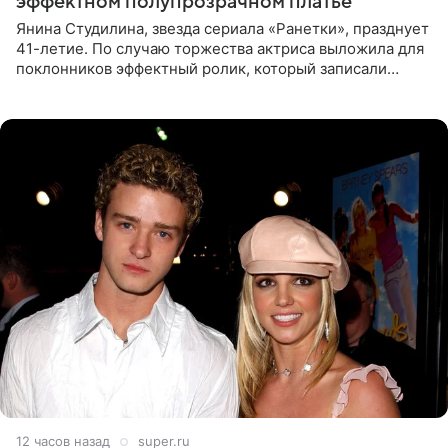
эффектном полупрозрачном платье
Янина Студилина, звезда сериала «Ранетки», празднует
41-летие. По случаю торжества актриса выложила для
поклонников эффектный ролик, который записали
прошлой ночью. В кадре артистка предстала в
вечернем
12 часов назад
super.ru