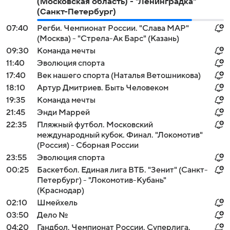
(Московская область) - "Ленинградка"
(Санкт-Петербург)
07:40
Регби. Чемпионат России. "Слава МАР"
(Москва) - "Стрела-Ак Барс" (Казань)
09:30
Команда мечты
11:40
Эволюция спорта
17:40
Век нашего спорта (Наталья Ветошникова)
18:10
Артур Дмитриев. Быть Человеком
19:35
Команда мечты
21:45
Энди Маррей
22:35
Пляжный футбол. Московский
международный кубок. Финал. "Локомотив"
(Россия) - Сборная России
23:55
Эволюция спорта
00:25
Баскетбол. Единая лига ВТБ. "Зенит" (Санкт-
Петербург) - "Локомотив-Кубань"
(Краснодар)
02:10
Шмейхель
03:50
Дело №
04:20
Гандбол. Чемпионат России. Суперлига.