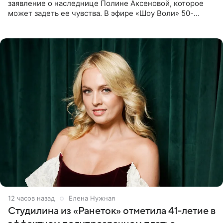
заявление о наследнице Полине Аксеновой, которое
может задеть ее чувства. В эфире «Шоу Воли» 50-
летняя знаменитость откровенно призналась, что не
считает свою дочь
12 часов назад
Елена Нужная
Студилина из «Ранеток» отметила 41-летие в