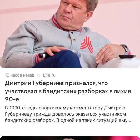
10 часов назад
Life.ru
Дмитрий Губерниев признался, что
участвовал в бандитских разборках в лихие
90-е
В 1990-е годы спортивному комментатору Дмитрию
Губерниеву трижды довелось оказаться участником
бандитских разборок. В одной из таких ситуаций ему
выдали тяжелый предмет и приказали вступить в драку,
однако он