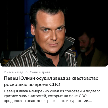
2 часа назад
Соня Жарова
Певец Юлиан осудил звезд за хвастовство
роскошью во время СВО
Певец Юлиан намеренно ушел из соцсетей и подверг
критике знаменитостей, которые на фоне СВО
продолжают хвастаться роскошью и курортами.
Заслуженный артист России признался, что устроил