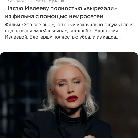
1 час назад
Елена Нужная
Настю Ивлееву полностью «вырезали»
из фильма с помощью нейросетей
Фильм «Это все она!», который изначально задумывался
под названием «Мальвина», вышел без Анастасии
Ивлеевой. Блогершу полностью убрали из кадра,
заменив ее лицо с помощью нейросетей. Об этом
сообщает