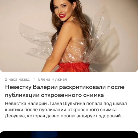
2 часа назад
Елена Нужная
Невестку Валерии раскритиковали после
публикации откровенного снимка
Невестка Валерии Лиана Шульгина попала под шквал
критики после публикации откровенного снимка.
Девушка, которая давно пропагандирует здоровый
образ жизни, выложила в личном блоге фото в ярко-
розовом