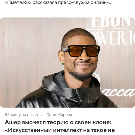
«Газете.Ru» рассказала пресс-служба онлайн-
кинотеатра START, который совместно с VK Добром и
МАЕР запустил социальный
53 минуты назад
Соня Жарова
Ашер высмеял теорию о своем клоне:
«Искусственный интеллект на такое не