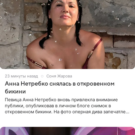
23 минуты назад
Соня Жарова
Анна Нетребко снялась в откровенном
бикини
Певица Анна Нетребко вновь привлекла внимание
публики, опубликовав в личном блоге снимок в
откровенном бикини. На фото оперная дива запечатлена
в термальном источнике. В подписи артистка сообщила
поклонникам,