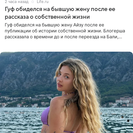
2 часа назад
Life.ru
Гуф обиделся на бывшую жену после ее
рассказа о собственной жизни
Гуф обиделся на бывшую жену Айзу после ее
публикации об истории собственной жизни. Блогерша
рассказала о времени до и после переезда на Бали,
упомянула сыновей и нынешнего мужа Степана, но экс-
супруга в