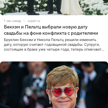
1 час назад
super.ru
Бекхэм и Пельтц выбрали новую дату
свадьбы на фоне конфликта с родителями
Бруклин Бекхэм и Никола Пельтц решили изменить
дату, которую считают годовщиной свадьбы. Супруги,
состоящие в браке уже четыре года, теперь отмечают
не день своей роскошной свадьбы в апреле 2022-го, а
дату