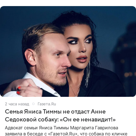
себе настоящий «детокс» и
2 часа назад
Газета.Ru
Семья Яниса Тиммы не отдаст Анне
Седоковой собаку: «Он ее ненавидит!»
Адвокат семьи Яниса Тиммы Маргарита Гаврилова
заявила в беседе с «Газетой.Ru», что собака по кличке