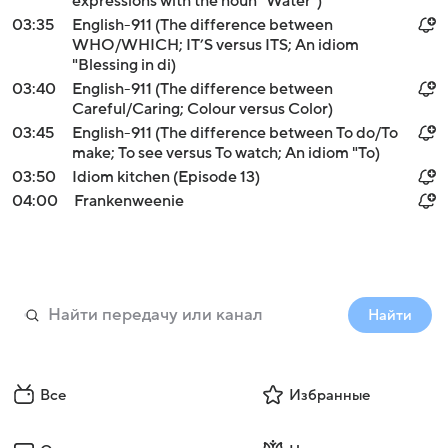
expressions with the noun "Water")
03:35
English-911 (The difference between
WHO/WHICH; IT’S versus ITS; An idiom
"Blessing in di)
03:40
English-911 (The difference between
Careful/Caring; Colour versus Color)
03:45
English-911 (The difference between To do/To
make; To see versus To watch; An idiom "To)
03:50
Idiom kitchen (Episode 13)
04:00
Frankenweenie
Найти
Все
Избранные