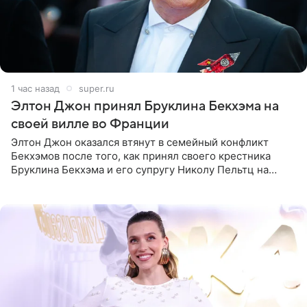
1 час назад
super.ru
Элтон Джон принял Бруклина Бекхэма на
своей вилле во Франции
Элтон Джон оказался втянут в семейный конфликт
Бекхэмов после того, как принял своего крестника
Бруклина Бекхэма и его супругу Николу Пельтц на
своей вилле во Франции. Как сообщает
RadarOnline.com, встреча