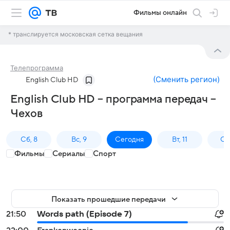
Фильмы онлайн
* транслируется московская сетка вещания
Телепрограмма
(
Сменить регион
)
English Club HD
English Club HD – программа передач –
Чехов
Сб, 8
Вс, 9
Сегодня
Вт, 11
Ср,
Фильмы
Сериалы
Спорт
Показать прошедшие передачи
21:50
Words path (Episode 7)