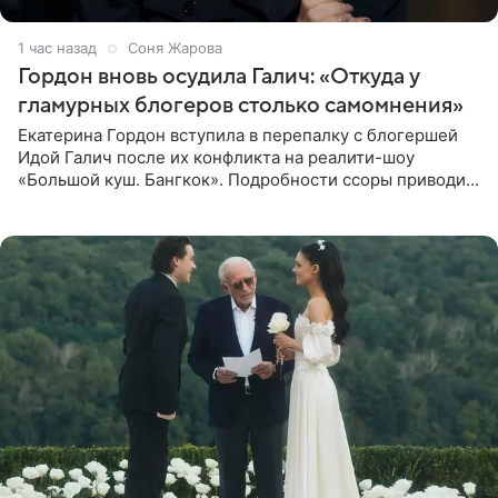
1 час назад
Соня Жарова
Гордон вновь осудила Галич: «Откуда у
гламурных блогеров столько самомнения»
Екатерина Гордон вступила в перепалку с блогершей
Идой Галич после их конфликта на реалити-шоу
«Большой куш. Бангкок». Подробности ссоры приводит
«СтарХит». Гордон подчеркнула, что не намерена
прислушиваться к