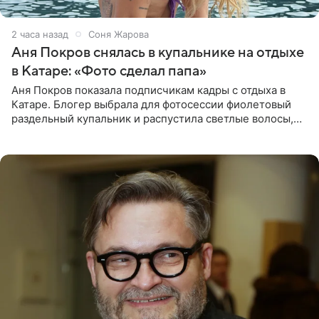
2 часа назад
Соня Жарова
Аня Покров снялась в купальнике на отдыхе
в Катаре: «Фото сделал папа»
Аня Покров показала подписчикам кадры с отдыха в
Катаре. Блогер выбрала для фотосессии фиолетовый
раздельный купальник и распустила светлые волосы,
уложив их мягкими волнами. На снимках она
запечатлена на фоне