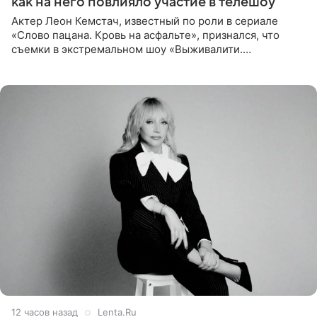
как на него повлияло участие в телешоу
Актер Леон Кемстач, известный по роли в сериале
«Слово пацана. Кровь на асфальте», признался, что
съемки в экстремальном шоу «Выживалити.
Наследники» кардинально повлияли на его образ жизни.
Подробностями он
12 часов назад
Lenta.Ru