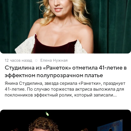
12 часов назад
Елена Нужная
Студилина из «Ранеток» отметила 41-летие в
эффектном полупрозрачном платье
Янина Студилина, звезда сериала «Ранетки», празднует
41-летие. По случаю торжества актриса выложила для
поклонников эффектный ролик, который записали
прошлой ночью. В кадре артистка предстала в
вечернем