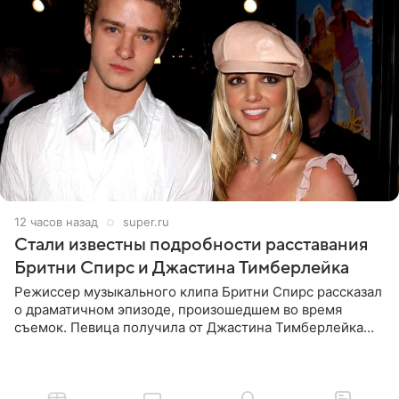
12 часов назад
super.ru
Стали известны подробности расставания
Бритни Спирс и Джастина Тимберлейка
Режиссер музыкального клипа Бритни Спирс рассказал
о драматичном эпизоде, произошедшем во время
съемок. Певица получила от Джастина Тимберлейка
сообщение о расставании прямо на площадке. По
словам постановщика,