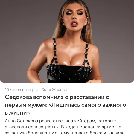
10 часов назад
Соня Жарова
Седокова вспомнила о расставании с
первым мужем: «Лишилась самого важного
в жизни»
Анна Седокова резко ответила хейтерам, которые
атаковали ее в соцсетях. В ходе перепалки артистка
затронула болезненную тему первого брака и заявила,