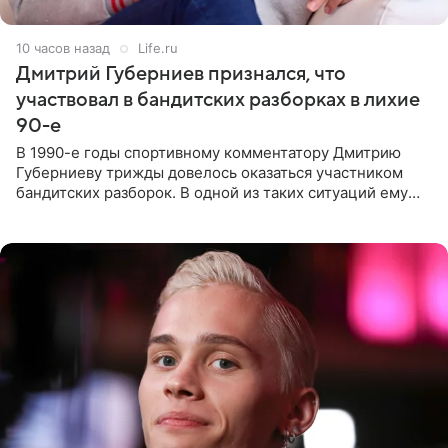
10 часов назад
Life.ru
Дмитрий Губерниев признался, что
участвовал в бандитских разборках в лихие
90-е
В 1990-е годы спортивному комментатору Дмитрию
Губерниеву трижды довелось оказаться участником
бандитских разборок. В одной из таких ситуаций ему
выдали тяжелый предмет и приказали вступить в драку,
однако он