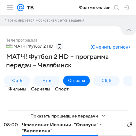
Фильмы онлайн
* транслируется московская сетка вещания
Телепрограмма
МАТЧ! Футбол 2 HD
(
Сменить регион
)
МАТЧ! Футбол 2 HD – программа
передач – Челябинск
Ср, 5
Чт, 6
Сегодня
Сб, 8
Вс
Фильмы
Сериалы
Спорт
Показать прошедшие передачи
08:00
Чемпионат Испании. "Осасуна" -
"Барселона"