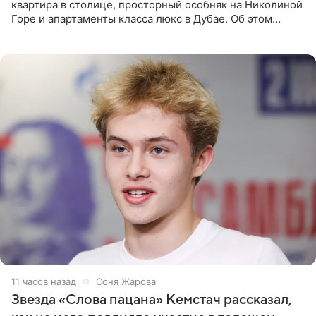
квартира в столице, просторный особняк на Николиной
Горе и апартаменты класса люкс в Дубае. Об этом
сообщает Telegram-канал «Звездач» в рубрике «По
домам». По
11 часов назад
Соня Жарова
Звезда «Слова пацана» Кемстач рассказал,