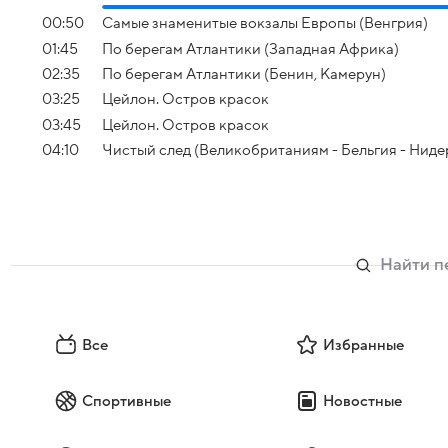
00:50
Самые знаменитые вокзалы Европы (Венгрия)
01:45
По берегам Атлантики (Западная Африка)
02:35
По берегам Атлантики (Бенин, Камерун)
03:25
Цейлон. Остров красок
03:45
Цейлон. Остров красок
04:10
Чистый след (Великобританиям - Бельгия - Нид
Все
Избранные
Спортивные
Новостные