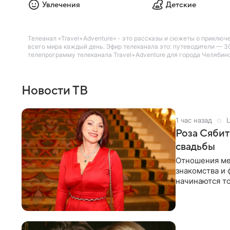
Увлечения
Детские
Телеанал «Travel+Adventure» - это рассказы и сюжеты о приключ
всего мира каждый день. Эфир телеканала это: путеводители — 
телепрограмму телеканала Travel+Adventure для города Челябинск
Новости ТВ
1 час назад
L
Роза Сябит
свадьбы
Отношения ме
знакомства и 
начинаются то
многого,