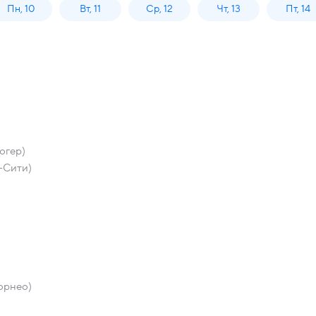
Пн, 10
Вт, 11
Ср, 12
Чт, 13
Пт, 14
югер)
-Сити)
орнео)