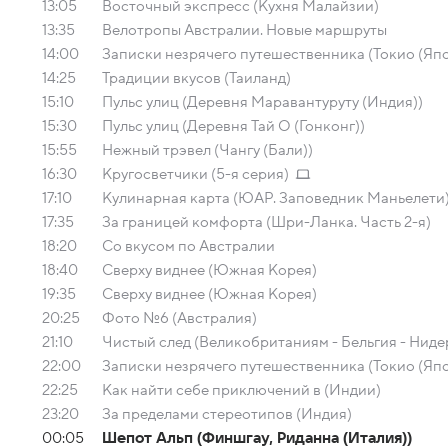
13:05
Восточный экспресс (Кухня Малайзии)
13:35
Велотропы Австралии. Новые маршруты
14:00
Записки незрячего путешественника (Токио (Яп
14:25
Традиции вкусов (Таиланд)
15:10
Пульс улиц (Деревня Маравантуруту (Индия))
15:30
Пульс улиц (Деревня Тай О (Гонконг))
15:55
Нежный трэвел (Чангу (Бали))
16:30
Кругосветчики (5-я серия)
17:10
Кулинарная карта (ЮАР. Заповедник Маньелети
17:35
За границей комфорта (Шри-Ланка. Часть 2-я)
18:20
Со вкусом по Австралии
18:40
Сверху виднее (Южная Корея)
19:35
Сверху виднее (Южная Корея)
20:25
Фото №6 (Австралия)
21:10
Чистый след (Великобританиям - Бельгия - Нид
22:00
Записки незрячего путешественника (Токио (Яп
22:25
Как найти себе приключений в (Индии)
23:20
За пределами стереотипов (Индия)
00:05
Шепот Альп (Финшгау, Риданна (Италия))