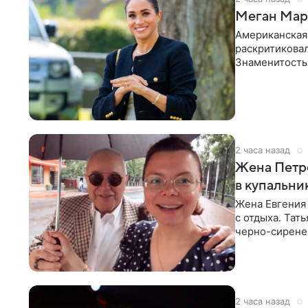
Меган Марк
Американская
раскритикова
Знаменитость
Сассекской, п
2 часа назад
Жена Петр
в купальни
Жена Евгения
с отдыха. Тат
черно-сиренев
«Татьяна,
2 часа назад