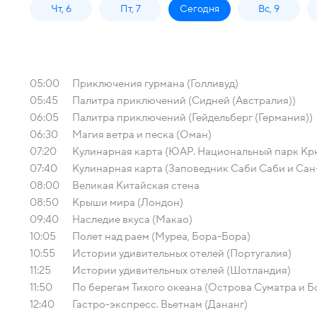
Чт, 6
Пт, 7
Сегодня
Вс, 9
05:00
Приключения гурмана (Голливуд)
05:45
Палитра приключений (Сидней (Австралия))
06:05
Палитра приключений (Гейдельберг (Германия))
06:30
Магия ветра и песка (Оман)
07:20
Кулинарная карта (ЮАР. Национальный парк Кр
07:40
Кулинарная карта (Заповедник Саби Саби и Сан
08:00
Великая Китайская стена
08:50
Крыши мира (Лондон)
09:40
Наследие вкуса (Макао)
10:05
Полет над раем (Муреа, Бора-Бора)
10:55
Истории удивительных отелей (Португалия)
11:25
Истории удивительных отелей (Шотландия)
11:50
По берегам Тихого океана (Острова Суматра и Б
12:40
Гастро-экспресс. Вьетнам (Дананг)