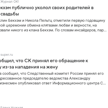
Журнал OK!
кхэм публично уколол своих родителей в
 свадьбы
клин Бекхэм и Никола Пельтц отметили первую годовщину
ной церемонии обмена клятвами любви и верности, на
звали никого из клана Бекхэм. По словам инсайдеров, пара
super.ru
бщил, что СК принял его обращение к
 из-за нападения на жену
в сообщил, что Следственный комитет России принял его
дресованное председателю ведомства Александру
Бизнесмен опубликовал ответ Информационного центра СК
е. В
Елена Нужная