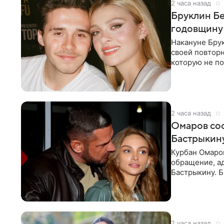
2 часа назад
Бруклин Бе
годовщину
Накануне Бру
своей повтор
которую не по
считает это
2 часа назад
Омаров соо
Бастрыкину
Курбан Омаро
обращение, а
Бастрыкину. 
в личном блог
2 часа назад