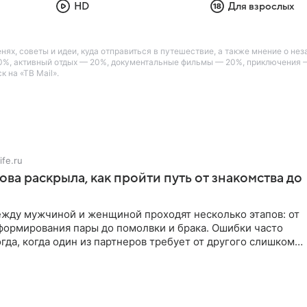
HD
Для взрослых
енях, советы и идеи, куда отправиться в путешествие, а также мнение о 
30%, активный отдых — 20%, документальные фильмы — 20%, приключения 
 на «ТВ Mail».
ife.ru
ова раскрыла, как пройти путь от знакомства до
жду мужчиной и женщиной проходят несколько этапов: от
формирования пары до помолвки и брака. Ошибки часто
гда, когда один из партнеров требует от другого слишком