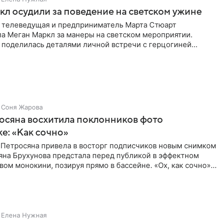
л осудили за поведение на светском ужине
 телеведущая и предприниматель Марта Стюарт
ла Меган Маркл за манеры на светском мероприятии.
 поделилась деталями личной встречи с герцогиней
ишет PageSix. По
Соня Жарова
осяна восхитила поклонников фото
ке: «Как сочно»
 Петросяна привела в восторг подписчиков новым снимком
ьяна Брухунова предстала перед публикой в эффектном
ом монокини, позируя прямо в бассейне. «Ох, как сочно»,
Елена Нужная