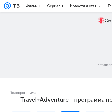
Фильмы
Сериалы
Новости и статьи
Те
См
* трансл
Телепрограмма
Travel+Adventure – программа п