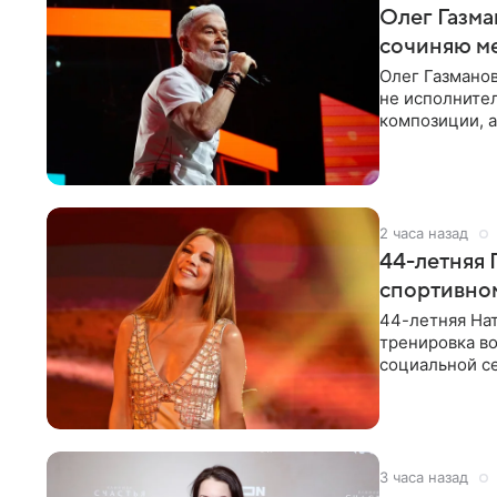
Олег Газма
сочиняю м
Олег Газманов
не исполнител
композиции, а
музыканта,
2 часа назад
44-летняя 
спортивно
44-летняя Нат
тренировка во
социальной се
красном
3 часа назад