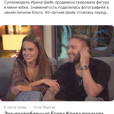
Супермодель Ирина Шейк продемонстрировала фигуру
в мини-юбке. Знаменитость поделилась фотографией в
своем личном блоге. 40-летняя Шейк стоялась перед
зеркалом в черном топе с кружевом, который
дополнила
6 часов назад
Соня Жарова
Экс-возлюбленная Егора Крида показала