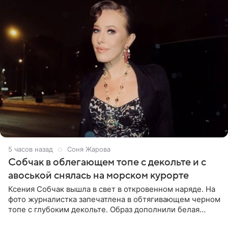
5 часов назад
Соня Жарова
Собчак в облегающем топе с декольте и с
авоськой снялась на морском курорте
Ксения Собчак вышла в свет в откровенном наряде. На
фото журналистка запечатлена в обтягивающем черном
топе с глубоким декольте. Образ дополнили белая
юбка-миди, вьетнамки на платформе и соломенная