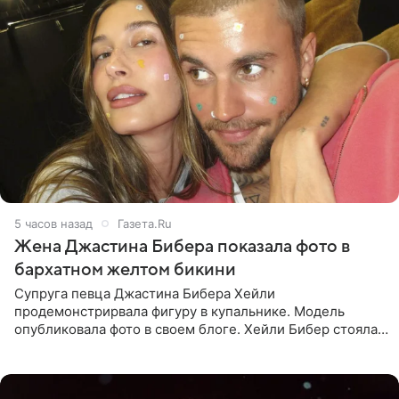
5 часов назад
Газета.Ru
Жена Джастина Бибера показала фото в
бархатном желтом бикини
Супруга певца Джастина Бибера Хейли
продемонстрирвала фигуру в купальнике. Модель
опубликовала фото в своем блоге. Хейли Бибер стояла
перед зеркалом в желтом крошечном бархатном
бикини, которое дополнила