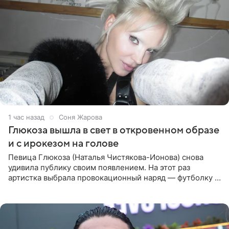
1 час назад
Соня Жарова
Глюкоза вышла в свет в откровенном образе
и с ирокезом на голове
Певица Глюкоза (Наталья Чистякова-Ионова) снова
удивила публику своим появлением. На этот раз
артистка выбрала провокационный наряд — футболку с
принтом, имитирующим полуобнаженную грудь. Свой
образ Глюкоза