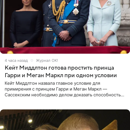
4 часа назад
Журнал OK!
Кейт Миддлтон готова простить принца
Гарри и Меган Маркл при одном условии
Кейт Миддлтон назвала главное условие для
примирения с принцем Гарри и Меган Маркл —
Сассекским необходимо делом доказать способность
хранить семейные тайны и полностью восстановить
подорванное доверие.