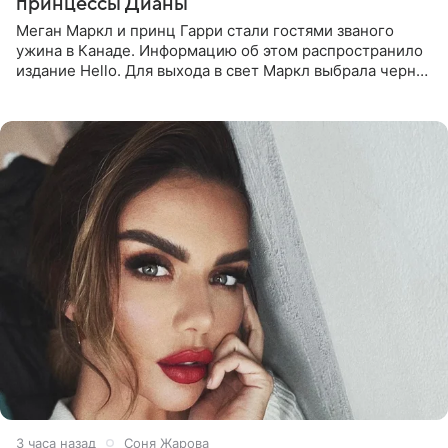
принцессы Дианы
Меган Маркл и принц Гарри стали гостями званого
ужина в Канаде. Информацию об этом распространило
издание Hello. Для выхода в свет Маркл выбрала черное
платье с асимметричным кроем, оголяющим одно
плечо, и
3 часа назад
Соня Жарова