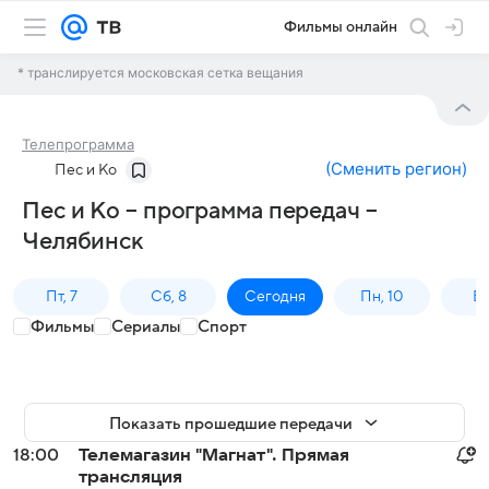
Фильмы онлайн
* транслируется московская сетка вещания
Телепрограмма
(
Сменить регион
)
Пес и Ко
Пес и Ко – программа передач –
Челябинск
Пт, 7
Сб, 8
Сегодня
Пн, 10
Вт,
Фильмы
Сериалы
Спорт
Показать прошедшие передачи
18:00
Телемагазин "Магнат". Прямая
трансляция