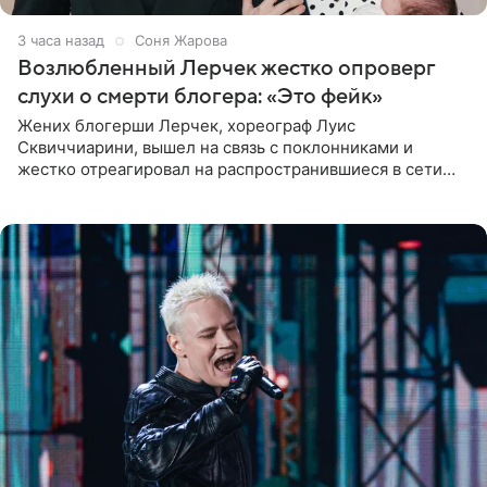
3 часа назад
Соня Жарова
Возлюбленный Лерчек жестко опроверг
слухи о смерти блогера: «Это фейк»
Жених блогерши Лерчек, хореограф Луис
Сквиччиарини, вышел на связь с поклонниками и
жестко отреагировал на распространившиеся в сети
слухи о смерти Валерии Чекалиной. «Это фейк! Я в
шоке, что такие люди