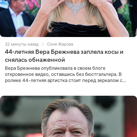
32 минуты назад
Соня Жарова
44-летняя Вера Брежнева заплела косы и
снялась обнаженной
Вера Брежнева опубликовала в своем блоге
откровенное видео, оставшись без бюстгальтера. В
ролике 44-летняя артистка стоит перед зеркалом с
обнаженной грудью. Волосы певица собрала в косы и
надела головной убор.