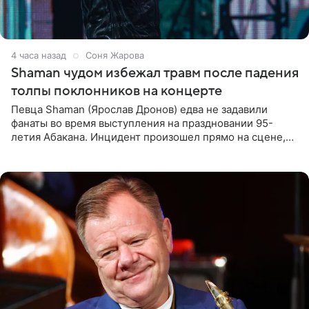
4 часа назад
Соня Жарова
Shaman чудом избежал травм после падения
толпы поклонников на концерте
Певца Shaman (Ярослав Дронов) едва не задавили
фанаты во время выступления на праздновании 95-
летия Абакана. Инцидент произошел прямо на сцене,
подробности сообщает «Абзац». Толпа поклонников
навалилась на