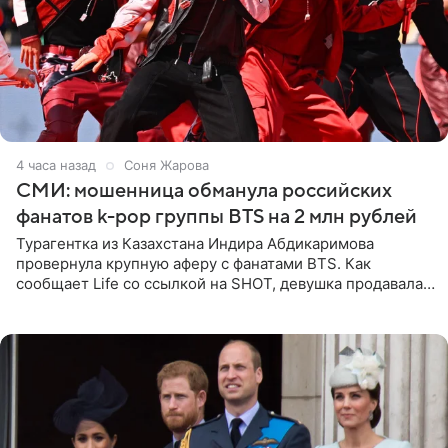
4 часа назад
Соня Жарова
СМИ: мошенница обманула российских
фанатов k-pop группы BTS на 2 млн рублей
Турагентка из Казахстана Индира Абдикаримова
провернула крупную аферу с фанатами BTS. Как
сообщает Life со ссылкой на SHOT, девушка продавала
поддельные туры на концерт группы в Пусане. По
данным издания,