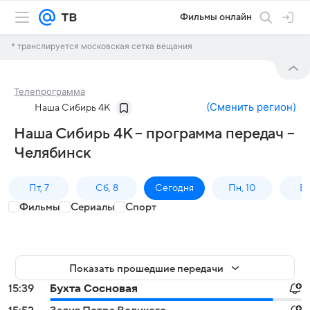
Фильмы онлайн
* транслируется московская сетка вещания
Телепрограмма
(
Сменить регион
)
Наша Сибирь 4К
Наша Сибирь 4К – программа передач –
Челябинск
Пт, 7
Сб, 8
Сегодня
Пн, 10
Вт,
Фильмы
Сериалы
Спорт
Показать прошедшие передачи
15:39
Бухта Сосновая