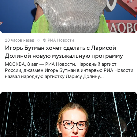
20 часов назад
© РИА Новости
Игорь Бутман хочет сделать с Ларисой
Долиной новую музыкальную программу
МОСКВА, 8 авг — РИА Новости. Народный артист
России, джазмен Игорь Бутман в интервью РИА Новости
назвал народную артистку Ларису Долину
великолепной певицей и рассказал о желании сделать с
ней новую совместную