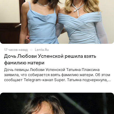
17 часов назад
Lenta.Ru
Дочь Любови Успенской решила взять
фамилию матери
Дочь певицы Любови Успенской Татьяна Плаксина
заявила, что собирается взять фамилию матери. Об этом
сообщает Telegram-канал Super. Татьяна подчеркнула,
что приняла решение о смене фамилии, поскольку
именно от