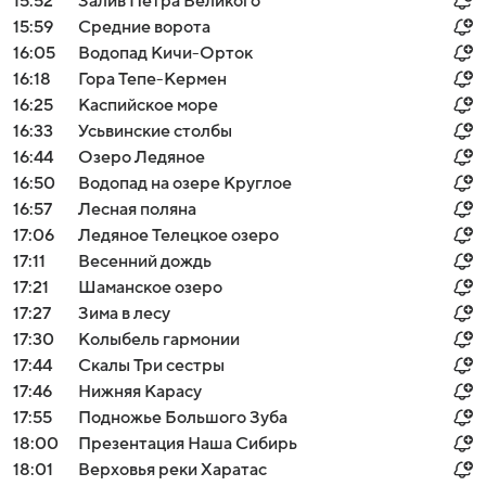
15:52
Залив Петра Великого
15:59
Средние ворота
16:05
Водопад Кичи-Орток
16:18
Гора Тепе-Кермен
16:25
Каспийское море
16:33
Усьвинские столбы
16:44
Озеро Ледяное
16:50
Водопад на озере Круглое
16:57
Лесная поляна
17:06
Ледяное Телецкое озеро
17:11
Весенний дождь
17:21
Шаманское озеро
17:27
Зима в лесу
17:30
Колыбель гармонии
17:44
Скалы Три сестры
17:46
Нижняя Карасу
17:55
Подножье Большого Зуба
18:00
Презентация Наша Сибирь
18:01
Верховья реки Харатас