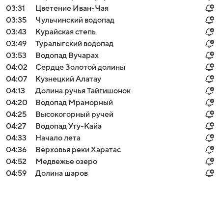
03:31
Цветение Иван-Чая
03:35
Чульчинский водопад
03:43
Курайская степь
03:49
Туралыгский водопад
03:53
Водопад Вучарах
04:02
Сердце Золотой долины
04:07
Кузнецкий Алатау
04:13
Долина ручья Тайгишонок
04:20
Водопад Мраморный
04:25
Высокогорный ручей
04:27
Водопад Уту-Кайа
04:33
Начало лета
04:36
Верховья реки Харатас
04:52
Медвежье озеро
04:59
Долина шаров