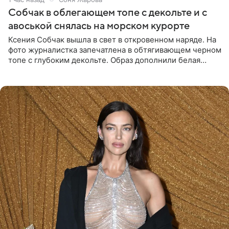
Собчак в облегающем топе с декольте и с
авоськой снялась на морском курорте
Ксения Собчак вышла в свет в откровенном наряде. На
фото журналистка запечатлена в обтягивающем черном
топе с глубоким декольте. Образ дополнили белая
юбка-миди, вьетнамки на платформе и соломенная
шляпа.