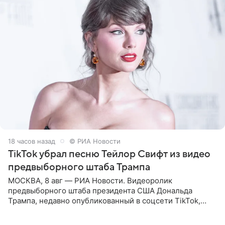
18 часов назад
© РИА Новости
TikTok убрал песню Тейлор Свифт из видео
предвыборного штаба Трампа
МОСКВА, 8 авг — РИА Новости. Видеоролик
предвыборного штаба президента США Дональда
Трампа, недавно опубликованный в соцсети TikTok,
остался без звуковой дорожки в виде песни August
(«Август») американской