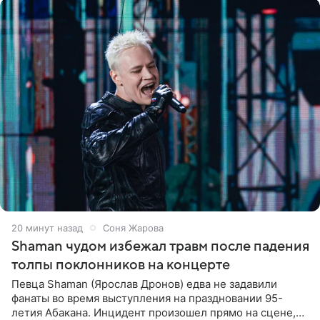
20 минут назад
Соня Жарова
Shaman чудом избежал травм после падения
толпы поклонников на концерте
Певца Shaman (Ярослав Дронов) едва не задавили
фанаты во время выступления на праздновании 95-
летия Абакана. Инцидент произошел прямо на сцене,