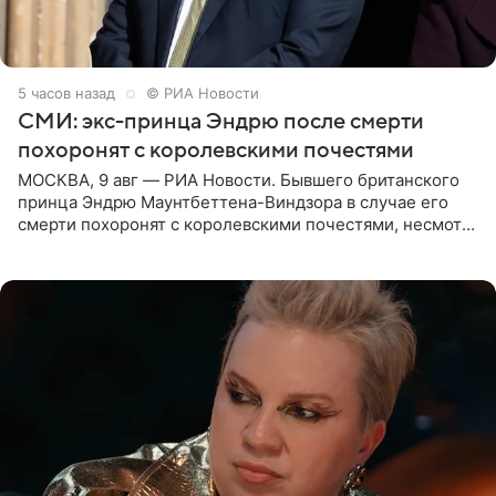
5 часов назад
© РИА Новости
СМИ: экс-принца Эндрю после смерти
похоронят с королевскими почестями
МОСКВА, 9 авг — РИА Новости. Бывшего британского
принца Эндрю Маунтбеттена-Виндзора в случае его
смерти похоронят с королевскими почестями, несмотря
на лишение всех титулов, сообщает Daily Mail со
ссылкой на