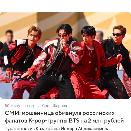
подробности сообщает «Абзац». Толпа поклонников
навалилась на
50 минут назад
Соня Жарова
СМИ: мошенница обманула российских
фанатов K-pop-группы BTS на 2 млн рублей
Турагентка из Казахстана Индира Абдикаримова