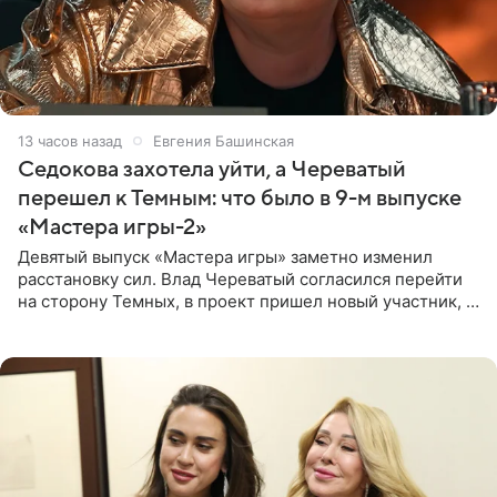
13 часов назад
Евгения Башинская
Седокова захотела уйти, а Череватый
перешел к Темным: что было в 9-м выпуске
«Мастера игры-2»
Девятый выпуск «Мастера игры» заметно изменил
расстановку сил. Влад Череватый согласился перейти
на сторону Темных, в проект пришел новый участник, а
Курбан Омаров и Анна Седокова оказались под таким
давлением.