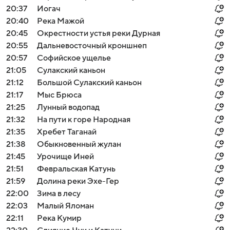
20:37
Иогач
20:40
Река Мажой
20:45
Окрестности устья реки Дурная
20:55
Дальневосточный кроншнеп
20:57
Софийское ущелье
21:05
Сулакский каньон
21:12
Большой Сулакский каньон
21:17
Мыс Брюса
21:25
Лунный водопад
21:32
На пути к горе Народная
21:35
Хребет Таганай
21:38
Обыкновенный жулан
21:45
Урочище Иней
21:51
Февральская Катунь
21:59
Долина реки Эхе-Гер
22:00
Зима в лесу
22:03
Малый Яломан
22:11
Река Кумир