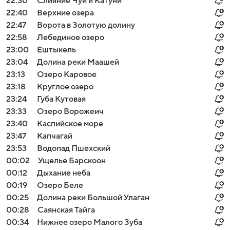
22:30
Слияние Чуи и Катуни
22:40
Верхние озера
22:47
Ворота в Золотую долину
22:58
Лебединое озеро
23:00
Ештыкель
23:04
Долина реки Маашей
23:13
Озеро Каровое
23:18
Круглое озеро
23:24
Губа Кутовая
23:33
Озеро Ворожеич
23:40
Каспийское море
23:47
Капчагай
23:53
Водопад Пшехский
00:02
Ущелье Барскоон
00:12
Дыхание неба
00:19
Озеро Беле
00:25
Долина реки Большой Улаган
00:28
Саянская Тайга
00:34
Нижнее озеро Малого Зуба