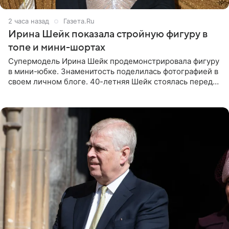
2 часа назад
Газета.Ru
Ирина Шейк показала стройную фигуру в
топе и мини-шортах
Супермодель Ирина Шейк продемонстрировала фигуру
в мини-юбке. Знаменитость поделилась фотографией в
своем личном блоге. 40-летняя Шейк стоялась перед
зеркалом в черном топе с кружевом, который
дополнила