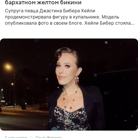
бархатном желтом бикини
Супруга певца Джастина Бибера Хейли
продемонстрирвала фигуру в купальнике. Модель
опубликовала фото в своем блоге. Хейли Бибер стояла
перед зеркалом в желтом крошечном бархатном
бикини, которое дополнила
1 час назад
Соня Жарова