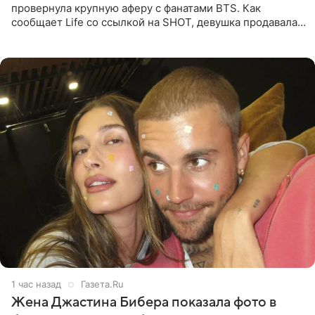
провернула крупную аферу с фанатами BTS. Как
сообщает Life со ссылкой на SHOT, девушка продавала
поддельные туры на концерт группы в Пусане. По
данным издания,
1 час назад
Газета.Ru
Жена Джастина Бибера показала фото в