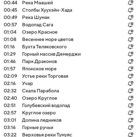
00:44
Река Маашей
00:45
Столбы Хуухэйн-Хада
00:49
Река Шумак
00:57
Водопад Сага
01:04
Озеро Красное
01:08
Весеннее море цветов
01:16
Бухта Теляковского
01:29
Горный массив Демерджи
01:46
Парк Драконов
01:57
Японское море
02:09
Устье реки Торговая
02:16
Учар
02:32
Скала Парабола
02:40
Озеро Круглое
02:51
Голубевский водопад
02:57
Круглое озеро
03:01
Долина ледников
03:16
Горные ручьи
03:22
Верховья реки Тумуяс