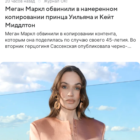
20 часов назад
Журнал OK!
Меган Маркл обвинили в намеренном
копировании принца Уильяма и Кейт
Миддлтон
Меган Маркл обвинили в копировании контента,
которым она поделилась по случаю своего 45-летия. Во
вторник герцогиня Сассекская опубликовала черно-
белую фотографию, на которой она прыгает в бассейн с
воздушными