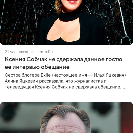
21 час назад
Lenta.Ru
Ксения Собчак не сдержала данное гостю
ее интервью обещание
Сестра блогера Exile (настоящее имя — Илья Яцкевич)
Алина Яцкевич рассказала, что журналистка и
телеведущая Ксения Собчак не сдержала обещание,
которое дала ему во время интервью с ним. Об этом она
заявила в