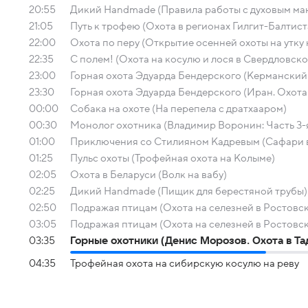
20:55
Дикий Handmade (Правила работы с духовым ман
21:05
Путь к трофею (Охота в регионах Гилгит-Балтис
22:00
Охота по перу (Открытие осенней охоты на утку
22:35
С полем! (Охота на косулю и лося в Свердловско
23:00
Горная охота Эдуарда Бендерского (Керманский
23:30
Горная охота Эдуарда Бендерского (Иран. Охота
00:00
Собака на охоте (На перепела с дратхааром)
00:30
Монолог охотника (Владимир Воронин: Часть 3-
01:00
Приключения со Стилияном Кадревым (Сафари в 
01:25
Пульс охоты (Трофейная охота на Колыме)
02:05
Охота в Беларуси (Волк на вабу)
02:25
Дикий Handmade (Пищик для берестяной трубы)
02:50
Подражая птицам (Охота на селезней в Ростовско
03:05
Подражая птицам (Охота на селезней в Ростовск
03:35
Горные охотники (Денис Морозов. Охота в Та
04:35
Трофейная охота на сибирскую косулю на реву