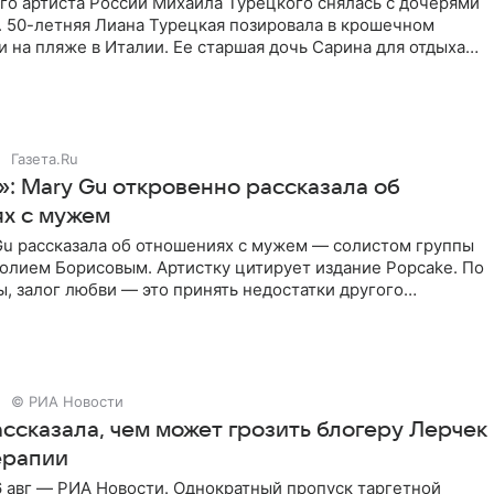
го артиста России Михаила Турецкого снялась с дочерями
. 50-летняя Лиана Турецкая позировала в крошечном
 на пляже в Италии. Ее старшая дочь Сарина для отдыха
о
Газета.Ru
»: Mary Gu откровенно рассказала об
х с мужем
Gu рассказала об отношениях с мужем — солистом группы
олием Борисовым. Артистку цитирует издание Popcake. По
, залог любви — это принять недостатки другого
кже
© РИА Новости
ссказала, чем может грозить блогеру Лерчек
ерапии
 авг — РИА Новости. Однократный пропуск таргетной