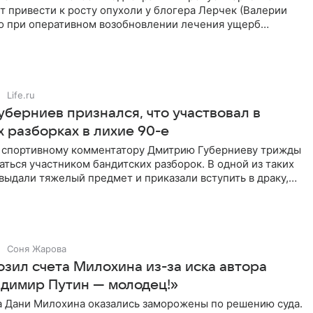
 привести к росту опухоли у блогера Лерчек (Валерии
но при оперативном возобновлении лечения ущерб
ритичен,
Life.ru
уберниев признался, что участвовал в
 разборках в лихие 90-е
ы спортивному комментатору Дмитрию Губерниеву трижды
аться участником бандитских разборок. В одной из таких
выдали тяжелый предмет и приказали вступить в драку,
Соня Жарова
озил счета Милохина из-за иска автора
адимир Путин — молодец!»
а Дани Милохина оказались заморожены по решению суда.