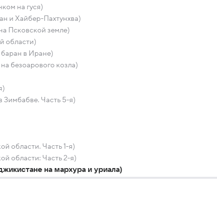
ком на гуся)
тан и Хайбер-Пахтунхва)
 на Псковской земле)
й области)
 баран в Иране)
 на безоарового козла)
я)
Зимбабве. Часть 5-я)
й области. Часть 1-я)
ой области: Часть 2-я)
джикистане на мархура и уриала)