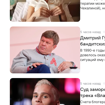
терапии может
Чекалиной), 
здоровью не к
5 часов назад
Дмитрий Г
бандитских
В 1990-е год
довелось оказ
ситуаций ему 
однако он
5 часов назад
Суд замор
трека «Вл
Счета блогер