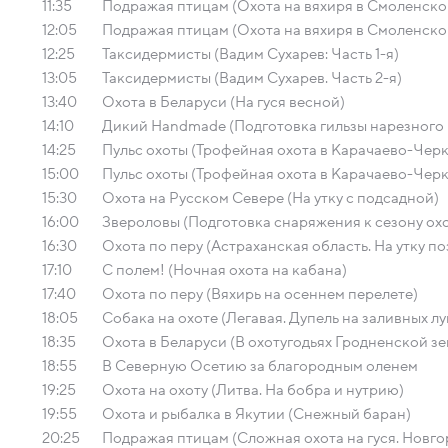
11:35
Подражая птицам (Охота на вяхиря в Смоленско
12:05
Подражая птицам (Охота на вяхиря в Смоленско
12:25
Таксидермисты (Вадим Сухарев: Часть 1-я)
13:05
Таксидермисты (Вадим Сухарев. Часть 2-я)
13:40
Охота в Беларуси (На гуся весной)
14:10
Дикий Handmade (Подготовка гильзы нарезного 
14:25
Пульс охоты (Трофейная охота в Карачаево-Чер
15:00
Пульс охоты (Трофейная охота в Карачаево-Чер
15:30
Охота на Русском Севере (На утку с подсадной)
16:00
Звероловы (Подготовка снаряжения к сезону ох
16:30
Охота по перу (Астраханская область. На утку п
17:10
С полем! (Ночная охота на кабана)
17:40
Охота по перу (Вяхирь на осеннем перелете)
18:05
Собака на охоте (Легавая. Дупель на заливных лу
18:35
Охота в Беларуси (В охотугодьях Гродненской зе
18:55
В Северную Осетию за благородным оленем
19:25
Охота на охоту (Литва. На бобра и нутрию)
19:55
Охота и рыбалка в Якутии (Снежный баран)
20:25
Подражая птицам (Сложная охота на гуся. Новго