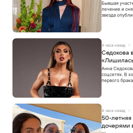
Бывшая участ
лечение и сня
звезда опубли
процесс снят
4 часа назад
Седокова 
«Лишилась
Анна Седокова
соцсетях. В х
первого брака
ответственнос
4 часа назад
50-летняя
дочерями 