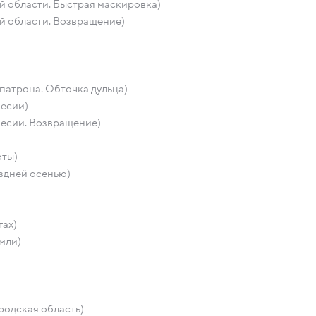
й области. Быстрая маскировка)
й области. Возвращение)
патрона. Обточка дульца)
кесии)
кесии. Возвращение)
оты)
оздней осенью)
гах)
мли)
родская область)