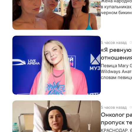
Жена народно
в купальниках
черном бикини
выбрала банд
5 часов назад
«Я ревную
отношения
Певица Mary 
Wildways Анат
словам певицы
человека. Та
5 часов назад
Онколог ра
пропуск т
КРАСНОДАР, 6