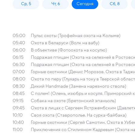
Ср, 5
Чт, 6
Сегодня
Сб, 8
05:00
Пульс охоты (Трофейная охота на Колыме)
05:40
Охота в Беларуси (Волк на вабу)
06:00
В объективе (Фотоохота на косулю)
06:15
Подражая птицам (Охота на селезней в Ростовско
06:30
Подражая птицам (Охота на селезней в Ростовск
07:00
Горные охотники (Денис Морозов. Охота в Таджи
08:00
Охота по перу (Глухарь на току в Тверской облас
08:30
Дикий Handmade (Замена нарезного ствола)
08:45
С полем! (Олень, изюбрь и косуля. Приморский 
09:15
Собака на охоте (Бретонский эпаньоль)
09:45
Охота в лицах с Сергеем Ястржембским (Давлет
10:10
Своя охота (Ставрополье. На сурка-байбака)
10:40
Горные охотники (Сергей Самотин. Охота в Узбе
11:00
Приключения со Стилияном Кадревым (Охота на 