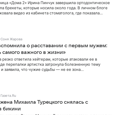
ница «Дома 2» Ирина Пинчук завершила ортодонтическое
ла брекеты, которые носила около года. В личном блоге
ковала видео из кабинета стоматолога, где показала
ия
Соня Жарова
вспомнила о расставании с первым мужем:
 самого важного в жизни»
 резко ответила хейтерам, которые атаковали ее в
оде перепалки артистка затронула болезненную тему
 и заявила, что чужие судьбы — не ее зона
ти. От Валентина
Газета.Ru
 жена Михаила Турецкого снялась с
в бикини