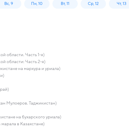
Вс, 9
Пн, 10
Вт, 11
Ср, 12
Чт, 13
й области. Часть 1-я)
ой области: Часть 2-я)
кистане на мархура и уриала)
ти)
край)
хан Мулоеров. Таджикистан)
кистане на бухарского уриала)
марала в Казахстане)