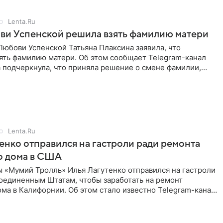
Lenta.Ru
ви Успенской решила взять фамилию матери
юбови Успенской Татьяна Плаксина заявила, что
ять фамилию матери. Об этом сообщает Telegram-канал
а подчеркнула, что приняла решение о смене фамилии,
енно от
Lenta.Ru
енко отправился на гастроли ради ремонта
о дома в США
ы «Мумий Тролль» Илья Лагутенко отправился на гастроли
Соединенным Штатам, чтобы заработать на ремонт
ма в Калифорнии. Об этом стало известно Telegram-каналу
х