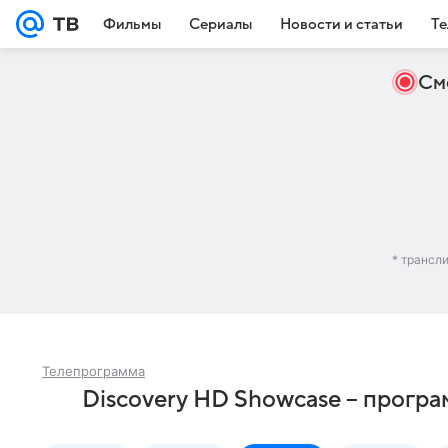
Фильмы
Сериалы
Новости и статьи
Те
См
* трансл
Телепрограмма
Discovery HD Showcase – програ