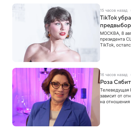
15 часов назад
TikTok убр
предвыбор
МОСКВА, 8 ав
президента С
TikTok, остал
американской
16 часов назад
Роза Сябит
Телеведущая Р
зависит от о
на отношения
канала на