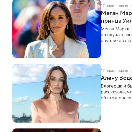
17 часов назад
Меган Мар
принца Уи
Меган Маркл 
по случаю сво
опубликовала 
бассейн с во
17 часов назад
Алену Вод
Блогерша и б
рассказала, ч
об этом она о
время отдыха