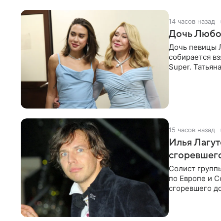
14 часов назад
Дочь Любо
Дочь певицы Л
собирается вз
Super. Татьян
поскольку им
15 часов назад
Илья Лагут
сгоревшег
Солист групп
по Европе и 
сгоревшего до
Shot. В рамка