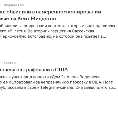
Журнал OK!
кл обвинили в намеренном копировании
льяма и Кейт Миддлтон
обвинили в копировании контента, которым она поделилась
его 45-летия. Во вторник герцогиня Сассекская
черно-белую фотографию, на которой она прыгает в
здушными
Lenta.Ru
онаеву оштрафовали в США
ывшая участница проекта «Дом 2» Алена Водонаева
то ее оштрафовали за неправильную парковку в США. Пост
публиковала в своем Telegram-канале. Она заявила, что во