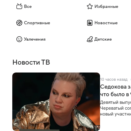
Все
Избранные
Спортивные
Новостные
Увлечения
Детские
Новости ТВ
10 часов назад
Седокова з
что было в
Девятый выпус
Череватый сог
новый участни
давлением.