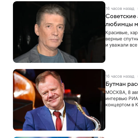
16 часов назад
Советские 
любимцы м
Красивые, ха
верные спутни
и уважали все
в
16 часов назад
Бутман рас
МОСКВА, 8 ав
интервью РИА
концертом в К
друзья —