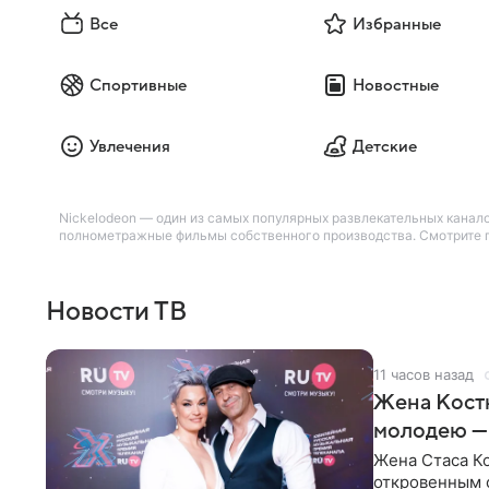
Все
Избранные
Спортивные
Новостные
Увлечения
Детские
Nickelodeon — один из самых популярных развлекательных канало
полнометражные фильмы собственного производства. Смотрите по
Новости ТВ
11 часов назад
Жена Кост
молодею —
Жена Стаса К
откровенным 