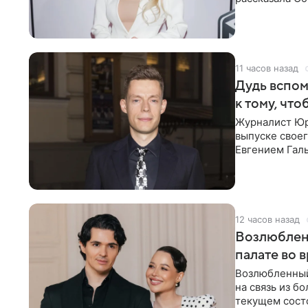
что на
11 часов назад
Дудь вспом
к тому, чт
Журналист Юр
выпуске своег
Евгением Гал
бронхиальной
12 часов назад
Возлюблен
палате во 
Возлюбленный
на связь из б
текущем состо