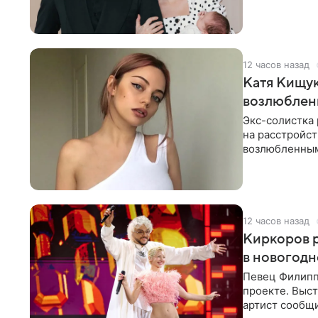
химиотерапии 
12 часов назад
Катя Кищук
возлюбле
Экс-солистка
на расстройст
возлюбленным
Дмитриев).
12 часов назад
Киркоров р
в новогодн
Певец Филипп
проекте. Выст
артист сообщи