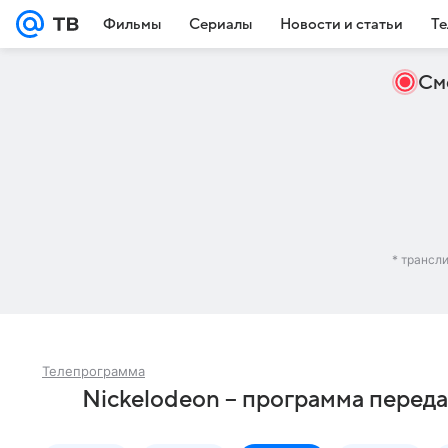
Фильмы
Сериалы
Новости и статьи
Те
См
* трансл
Телепрограмма
Nickelodeon – программа переда