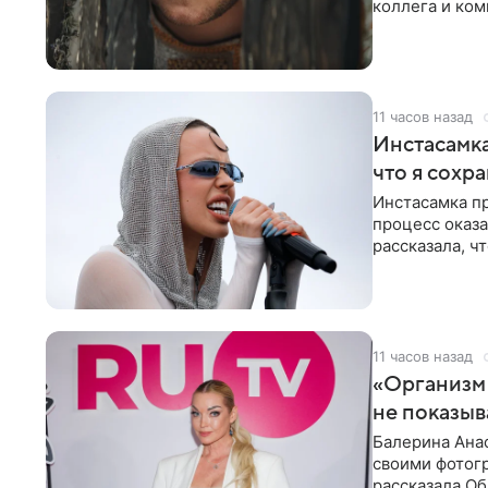
коллега и ком
11 часов назад
Инстасамка
что я сохр
Инстасамка пр
процесс оказа
рассказала, ч
«ужасно
11 часов назад
«Организм 
не показыв
Балерина Анас
своими фотогр
рассказала О