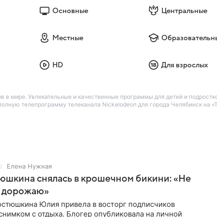
Основные
Центральные
Местные
Образовательн
HD
Для взрослых
в в мире. Увлекательные и качественные программы для детей и подростко
лную телепрограмму телеканала Nickelodeon для города Челябинск на «Т
Елена Нужная
юшкина снялась в крошечном бикини: «Не
 дорожаю»
остюшкина Юлия привела в восторг подписчиков
снимком с отдыха. Блогер опубликовала на личной