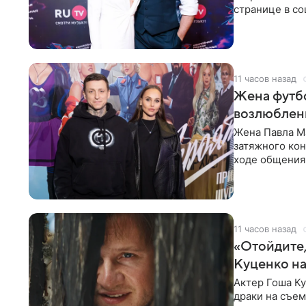
странице в со
время отпуска
11 часов назад
Жена футбо
возлюбленн
Жена Павла Ма
затяжного ко
ходе общения 
раньше судил 
11 часов назад
«Отойдите,
Куценко на
Актер Гоша Ку
драки на съем