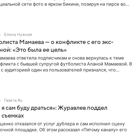
циальной сети фото в ярком бикини, позируя на пирсе во
 в Турции,
Елена Нужная
листа Мамаева — о конфликте с его экс-
ой: «Это была ее цель»
маева ответила подписчикам и снова вернулась к теме
нфликта с бывшей супругой футболиста Аланой Мамаевой. В
с аудиторией один из пользователей признался, что
о
Газета.Ru
 я сам буду драться»: Журавлев поддел
 съемках
ценко отказался от услуг дублера и сам исполнил сцену
очной площадке. Об этом рассказал «Пятому каналу» его