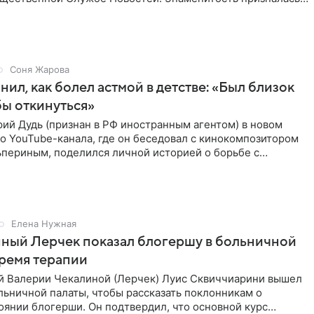
Соня Жарова
нил, как болел астмой в детстве: «Был близок
обы откинуться»
ий Дудь (признан в РФ иностранным агентом) в новом
о YouTube-канала, где он беседовал с кинокомпозитором
ьпериным, поделился личной историей о борьбе с
 астмой в
Елена Нужная
ный Лерчек показал блогершу в больничной
время терапии
 Валерии Чекалиной (Лерчек) Луис Сквиччиарини вышел
ольничной палаты, чтобы рассказать поклонникам о
янии блогерши. Он подтвердил, что основной курс