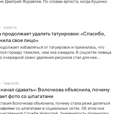
ик Дмитрий Журавлев. По словам артиста, когда Куценко
super.ru
 продолжает удалять татуировки: «Спасибо,
анила свое лицо»
одолжает избавляться от татуировок и призналась, что
лся гораздо тяжелее, чем она ожидала. В соцсетях певица
то очередной сеанс удаления рисунков стал для нее
Газета.Ru
начал сдавать»: Волочкова объяснила, почему
ает фото со шпагатами
тасия Волочкова объяснила, почему стала реже делиться
афиями со шпагатами в социальных сетях. Об этом она
бщественной Службе Новостей. Знаменитость призналась,