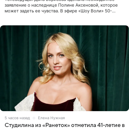
заявление о наследнице Полине Аксеновой, которое
может задеть ее чувства. В эфире «Шоу Воли» 50-
летняя знаменитость откровенно призналась, что не
считает свою дочь
5 часов назад
Елена Нужная
Студилина из «Ранеток» отметила 41-летие в