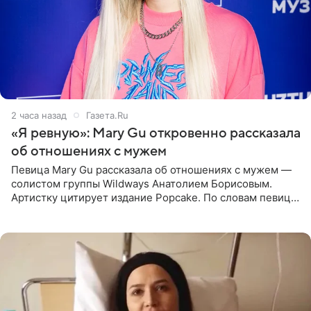
2 часа назад
Газета.Ru
«Я ревную»: Mary Gu откровенно рассказала
об отношениях с мужем
Певица Mary Gu рассказала об отношениях с мужем —
солистом группы Wildways Анатолием Борисовым.
Артистку цитирует издание Popcake. По словам певицы,
залог любви — это принять недостатки другого
человека. Также