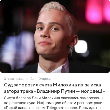
3 часа назад
Соня Жарова
Суд заморозил счета Милохина из-за иска
автора трека «Владимир Путин — молодец!»
Счета блогера Дани Милохина оказались заморожены
по решению суда. Информацию об этом распространил
«Пятый канал» в своем Telegram-канале. Речь идет о