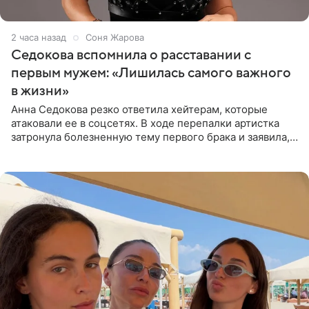
2 часа назад
Соня Жарова
Седокова вспомнила о расставании с
первым мужем: «Лишилась самого важного
в жизни»
Анна Седокова резко ответила хейтерам, которые
атаковали ее в соцсетях. В ходе перепалки артистка
затронула болезненную тему первого брака и заявила,
что чужие судьбы — не ее зона ответственности. От
Валентина