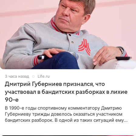
3 часа назад
Life.ru
Дмитрий Губерниев признался, что
участвовал в бандитских разборках в лихие
90-е
В 1990-е годы спортивному комментатору Дмитрию
Губерниеву трижды довелось оказаться участником
бандитских разборок. В одной из таких ситуаций ему
выдали тяжелый предмет и приказали вступить в драку,
однако он