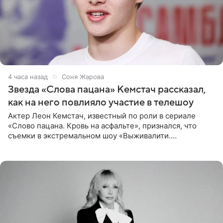
4 часа назад
Соня Жарова
Звезда «Слова пацана» Кемстач рассказал,
как на него повлияло участие в телешоу
Актер Леон Кемстач, известный по роли в сериале
«Слово пацана. Кровь на асфальте», признался, что
съемки в экстремальном шоу «Выживалити.
Наследники» кардинально повлияли на его образ жизни.
Подробностями он