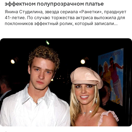
эффектном полупрозрачном платье
Янина Студилина, звезда сериала «Ранетки», празднует
41-летие. По случаю торжества актриса выложила для
поклонников эффектный ролик, который записали
прошлой ночью. В кадре артистка предстала в
вечернем