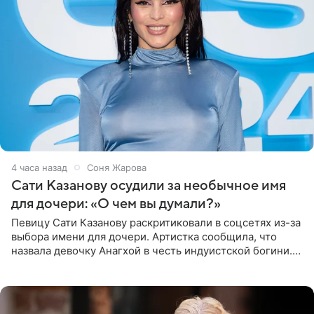
4 часа назад
Соня Жарова
Сати Казанову осудили за необычное имя
для дочери: «О чем вы думали?»
Певицу Сати Казанову раскритиковали в соцсетях из-за
выбора имени для дочери. Артистка сообщила, что
назвала девочку Анагхой в честь индуистской богини.
При этом исполнительница скрывала это имя от
поклонников