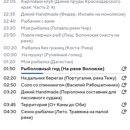
22:05
Карповый клуб (Дикие пруды Краснодарского
края: Часть 2-я)
22:35
Дикий Handmade (Фидер. Инлайн на монолеске)
22:40
Рыбачим с вами
23:20
Моя рыбалка (Голавль реки Чир)
23:50
Ловля мирных рыб (Лещ. Болонская снасть на
реке)
00:20
Рыбалка без границ (Коста-Рика)
00:50
На мушку! (Ручейный голец)
01:20
Моя рыбалка (Дагестан)
01:50
Рыболовный гид (На реке Воложке)
02:20
На дальних берегах (Португалия, река Тежу)
02:50
Соло со спиннингом (Василий Рябошапченко)
03:20
Дикий Handmade (Поролонка составник для
пассивного судака)
03:45
Территория (От Камы до Оби)
04:30
Сезон рыбалки (Лето. Травянка на малой
реке)