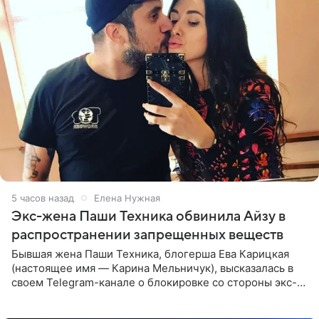
5 часов назад
Елена Нужная
Экс-жена Паши Техника обвинила Айзу в
распространении запрещенных веществ
Бывшая жена Паши Техника, блогерша Ева Карицкая
(настоящее имя — Карина Мельничук), высказалась в
своем Telegram-канале о блокировке со стороны экс-
супруги Гуфа Айзы-Лилуны Ай. Карицкая утверждает,
что ее