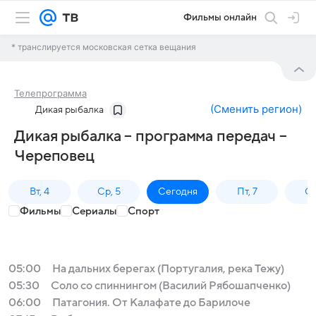
Фильмы онлайн
* транслируется московская сетка вещания
Телепрограмма
(
Сменить регион
)
Дикая рыбалка
Дикая рыбалка – программа передач –
Череповец
Вт, 4
Ср, 5
Сегодня
Пт, 7
Сб
Фильмы
Сериалы
Спорт
05:00
На дальних берегах (Португалия, река Тежу)
05:30
Соло со спиннингом (Василий Рябошапченко)
06:00
Патагония. От Калафате до Барилоче