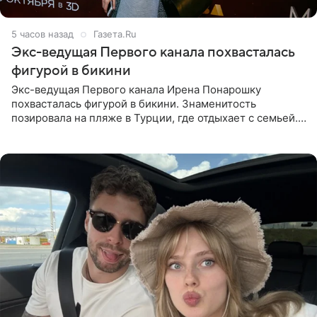
5 часов назад
Газета.Ru
Экс-ведущая Первого канала похвасталась
фигурой в бикини
Экс-ведущая Первого канала Ирена Понарошку
похвасталась фигурой в бикини. Знаменитость
позировала на пляже в Турции, где отдыхает с семьей.
Она поделилась кадрами с отдыха в Instagram (владелец
компания Meta