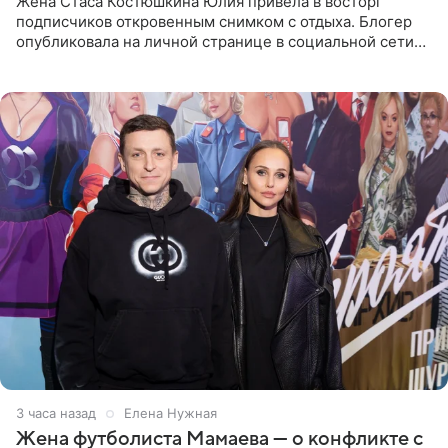
Жена Стаса Костюшкина Юлия привела в восторг
подписчиков откровенным снимком с отдыха. Блогер
опубликовала на личной странице в социальной сети
фото в ярком бикини, позируя на пирсе во время отпуска
в Турции,
3 часа назад
Елена Нужная
Жена футболиста Мамаева — о конфликте с