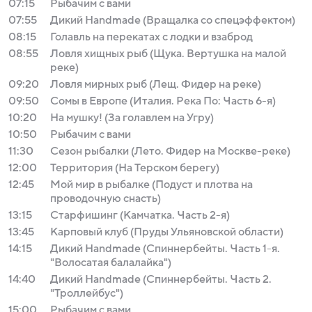
07:15
Рыбачим с вами
07:55
Дикий Handmade (Вращалка со спецэффектом)
08:15
Голавль на перекатах с лодки и взаброд
08:55
Ловля хищных рыб (Щука. Вертушка на малой
реке)
09:20
Ловля мирных рыб (Лещ. Фидер на реке)
09:50
Сомы в Европе (Италия. Река По: Часть 6-я)
10:20
На мушку! (За голавлем на Угру)
10:50
Рыбачим с вами
11:30
Сезон рыбалки (Лето. Фидер на Москве-реке)
12:00
Территория (На Терском берегу)
12:45
Мой мир в рыбалке (Подуст и плотва на
проводочную снасть)
13:15
Старфишинг (Камчатка. Часть 2-я)
13:45
Карповый клуб (Пруды Ульяновской области)
14:15
Дикий Handmade (Спиннербейты. Часть 1-я.
"Волосатая балалайка")
14:40
Дикий Handmade (Спиннербейты. Часть 2.
"Троллейбус")
15:00
Рыбачим с вами