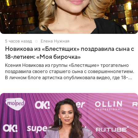
5 часов назад
Елена Нужная
Новикова из «Блестящих» поздравила сына с
18-летием: «Моя бирочка»
Ксения Новикова из группы «Блестящие» трогательно
поздравила своего старшего сына с совершеннолетием.
В личном блоге артистка опубликовала видео, где 18-
летний Мирон легко подхватил маму на руки и закружил
во