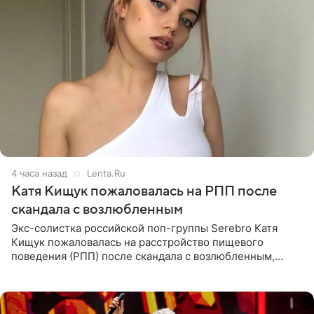
4 часа назад
Lenta.Ru
Катя Кищук пожаловалась на РПП после
скандала с возлюбленным
Экс-солистка российской поп-группы Serebro Катя
Кищук пожаловалась на расстройство пищевого
поведения (РПП) после скандала с возлюбленным,
популярным рэпером 9mice (настоящее имя — Сергей
Дмитриев).