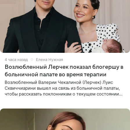
4 часа назад
Елена Нужная
Возлюбленный Лерчек показал блогершу в
больничной палате во время терапии
Возлюбленный Валерии Чекалиной (Лерчек) Луис
Сквиччиарини вышел на связь из больничной палаты,
чтобы рассказать поклонникам о текущем состоянии
блогерши. Он подтвердил, что основной курс
химиотерапии позади, но