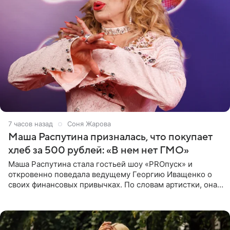
7 часов назад
Соня Жарова
Маша Распутина призналась, что покупает
хлеб за 500 рублей: «В нем нет ГМО»
Маша Распутина стала гостьей шоу «PROпуск» и
откровенно поведала ведущему Георгию Иващенко о
своих финансовых привычках. По словам артистки, она
давно перестала следить за тратами и может позволить
себе жить,