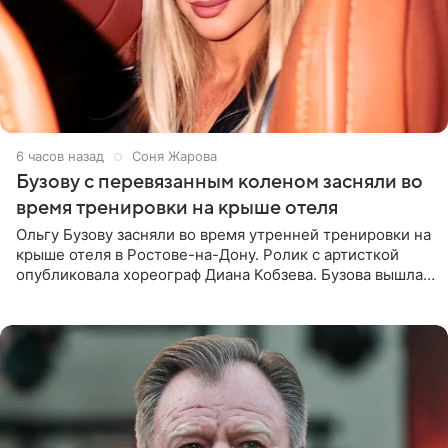
6 часов назад
Соня Жарова
Бузову с перевязанным коленом засняли во
время тренировки на крыше отеля
Ольгу Бузову засняли во время утренней тренировки на
крыше отеля в Ростове-на-Дону. Ролик с артисткой
опубликовала хореограф Диана Кобзева. Бузова вышла
на занятие спортом в 32-градусную жару ранним утром,