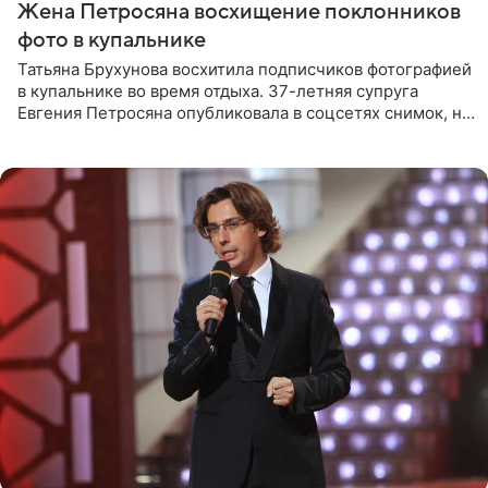
Жена Петросяна восхищение поклонников
фото в купальнике
Татьяна Брухунова восхитила подписчиков фотографией
в купальнике во время отдыха. 37-летняя супруга
Евгения Петросяна опубликовала в соцсетях снимок, на
котором позирует у бассейна в белоснежном монокини
с