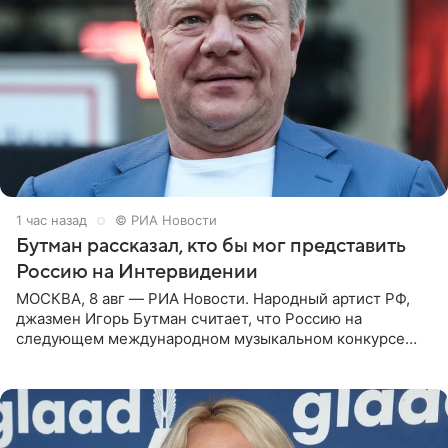
1 час назад
© РИА Новости
Бутман рассказал, кто бы мог представить
Россию на Интервидении
МОСКВА, 8 авг — РИА Новости. Народный артист РФ,
джазмен Игорь Бутман считает, что Россию на
следующем международном музыкальном конкурсе
«Интервидение» могла бы представить молодая певица
Варвара Убель, так