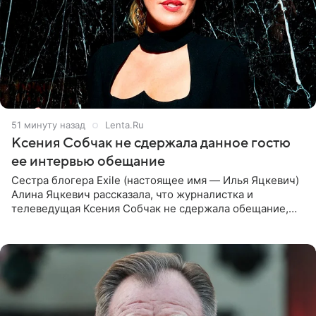
51 минуту назад
Lenta.Ru
Ксения Собчак не сдержала данное гостю
ее интервью обещание
Сестра блогера Exile (настоящее имя — Илья Яцкевич)
Алина Яцкевич рассказала, что журналистка и
телеведущая Ксения Собчак не сдержала обещание,
которое дала ему во время интервью с ним. Об этом она
заявила в