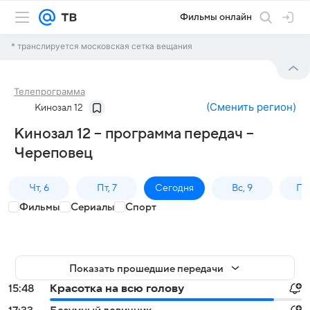
Фильмы онлайн
* транслируется московская сетка вещания
Телепрограмма
(
Сменить регион
)
Кинозал 12
Кинозал 12 – программа передач –
Череповец
Чт, 6
Пт, 7
Сегодня
Вс, 9
Пн,
Фильмы
Сериалы
Спорт
Показать прошедшие передачи
15:48
Красотка на всю голову