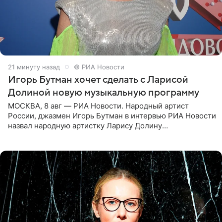
21 минуту назад
© РИА Новости
Игорь Бутман хочет сделать с Ларисой
Долиной новую музыкальную программу
МОСКВА, 8 авг — РИА Новости. Народный артист
России, джазмен Игорь Бутман в интервью РИА Новости
назвал народную артистку Ларису Долину
великолепной певицей и рассказал о желании сделать с
ней новую совместную