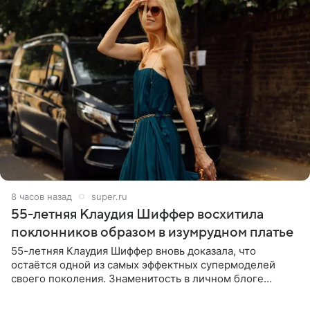
8 часов назад
super.ru
55-летняя Клаудия Шиффер восхитила
поклонников образом в изумрудном платье
55-летняя Клаудия Шиффер вновь доказала, что
остаётся одной из самых эффектных супермоделей
своего поколения. Знаменитость в личном блоге
поделилась фотографиями с недавней свадьбы, где
появилась в роли гостьи,