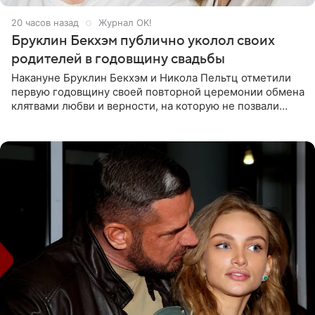
20 часов назад
Журнал OK!
Бруклин Бекхэм публично уколол своих
родителей в годовщину свадьбы
Накануне Бруклин Бекхэм и Никола Пельтц отметили
первую годовщину своей повторной церемонии обмена
клятвами любви и верности, на которую не позвали
никого из клана Бекхэм. По словам инсайдеров, пара
считает это