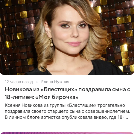
12 часов назад
Елена Нужная
Новикова из «Блестящих» поздравила сына с
18-летием: «Моя бирочка»
Ксения Новикова из группы «Блестящие» трогательно
поздравила своего старшего сына с совершеннолетием.
В личном блоге артистка опубликовала видео, где 18-
летний Мирон легко подхватил маму на руки и закружил
во