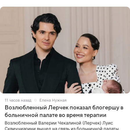
бронхиальной астмой в
11 часов назад
Елена Нужная
Возлюбленный Лерчек показал блогершу в
больничной палате во время терапии
Возлюбленный Валерии Чекалиной (Лерчек) Луис
Сквиччиарини вышел на связь из больничной палаты,