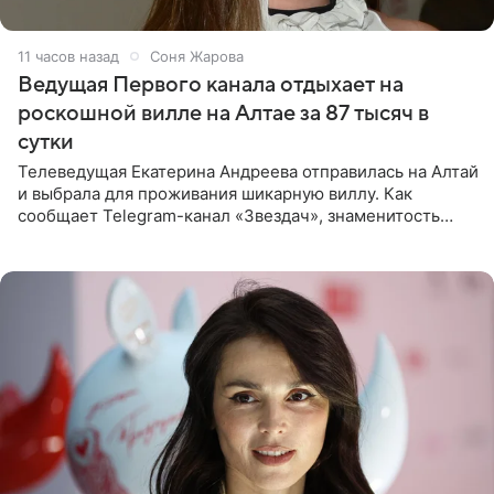
11 часов назад
Соня Жарова
Ведущая Первого канала отдыхает на
роскошной вилле на Алтае за 87 тысяч в
сутки
Телеведущая Екатерина Андреева отправилась на Алтай
и выбрала для проживания шикарную виллу. Как
сообщает Telegram-канал «Звездач», знаменитость
сняла двухэтажный дом, где ночь обходится минимум в
87 тысяч