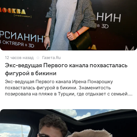
12 часов назад
Газета.Ru
Экс-ведущая Первого канала похвасталась
фигурой в бикини
Экс-ведущая Первого канала Ирена Понарошку
похвасталась фигурой в бикини. Знаменитость
позировала на пляже в Турции, где отдыхает с семьей.
Она поделилась кадрами с отдыха в Instagram (владелец
компания Meta