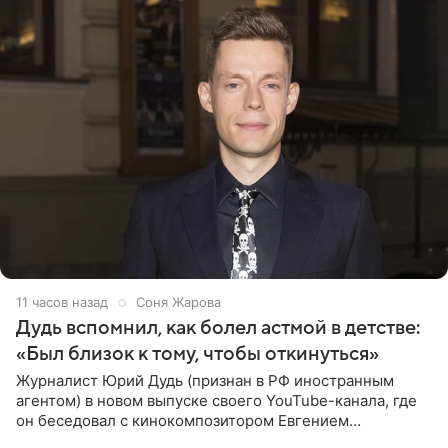
11 часов назад
Соня Жарова
Дудь вспомнил, как болел астмой в детстве:
«Был близок к тому, чтобы откинуться»
Журналист Юрий Дудь (признан в РФ иностранным
агентом) в новом выпуске своего YouTube-канала, где
он беседовал с кинокомпозитором Евгением
Гальпериным, поделился личной историей о борьбе с