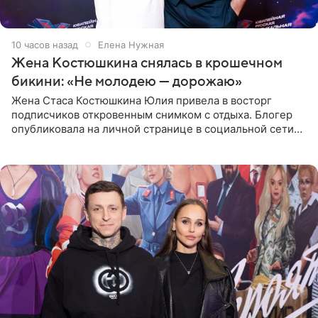
10 часов назад
Елена Нужная
Жена Костюшкина снялась в крошечном
бикини: «Не молодею — дорожаю»
Жена Стаса Костюшкина Юлия привела в восторг
подписчиков откровенным снимком с отдыха. Блогер
опубликовала на личной странице в социальной сети
фото в ярком бикини, позируя на пирсе во время отпуска
в Турции,