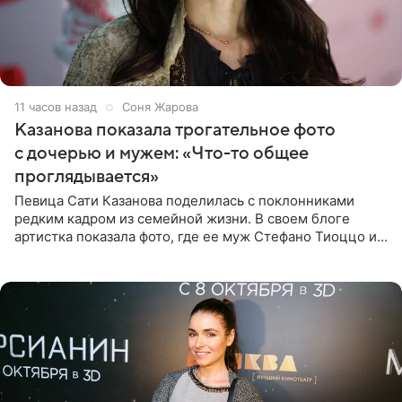
11 часов назад
Соня Жарова
Казанова показала трогательное фото
с дочерью и мужем: «Что-то общее
проглядывается»
Певица Сати Казанова поделилась с поклонниками
редким кадром из семейной жизни. В своем блоге
артистка показала фото, где ее муж Стефано Тиоццо и
их маленькая дочь спят рядом. На снимке отец и
малышка лежат в