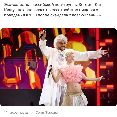
Экс-солистка российской поп-группы Serebro Катя
Кищук пожаловалась на расстройство пищевого
поведения (РПП) после скандала с возлюбленным,
популярным рэпером 9mice (настоящее имя — Сергей
Дмитриев).
11 часов назад
Соня Жарова