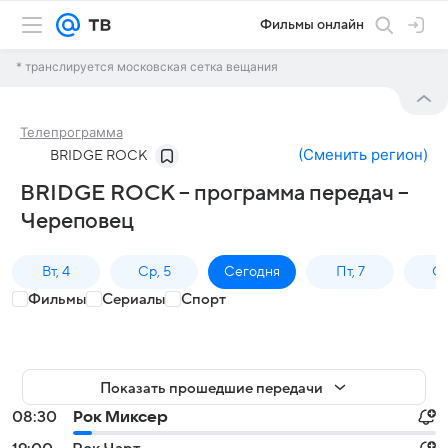
Фильмы онлайн
* транслируется московская сетка вещания
Телепрограмма
(
Сменить регион
)
BRIDGE ROCK
BRIDGE ROCK – программа передач –
Череповец
Вт, 4
Ср, 5
Сегодня
Пт, 7
Сб
Фильмы
Сериалы
Спорт
Показать прошедшие передачи
08:30
Рок Миксер