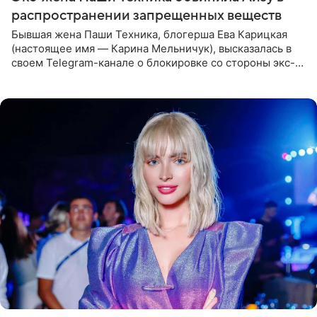
распространении запрещенных веществ
Бывшая жена Паши Техника, блогерша Ева Карицкая
(настоящее имя — Карина Мельничук), высказалась в
своем Telegram-канале о блокировке со стороны экс-
супруги Гуфа Айзы-Лилуны Ай. Карицкая утверждает,
что ее