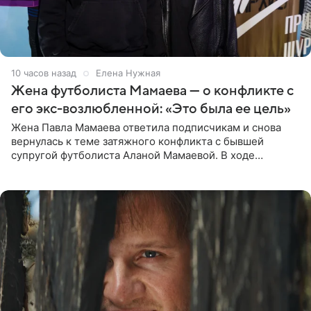
10 часов назад
Елена Нужная
Жена футболиста Мамаева — о конфликте с
его экс-возлюбленной: «Это была ее цель»
Жена Павла Мамаева ответила подписчикам и снова
вернулась к теме затяжного конфликта с бывшей
супругой футболиста Аланой Мамаевой. В ходе
общения с аудиторией один из пользователей
признался, что раньше судил о