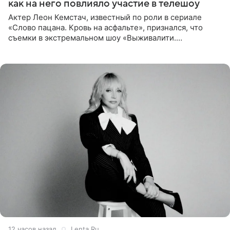
как на него повлияло участие в телешоу
Актер Леон Кемстач, известный по роли в сериале
«Слово пацана. Кровь на асфальте», признался, что
съемки в экстремальном шоу «Выживалити.
Наследники» кардинально повлияли на его образ жизни.
Подробностями он
12 часов назад
Lenta.Ru