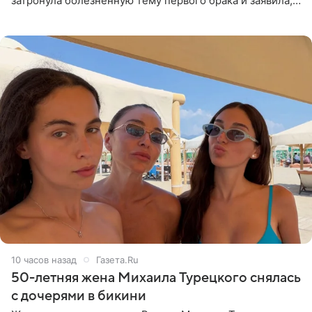
затронула болезненную тему первого брака и заявила,
что чужие судьбы — не ее зона ответственности. От
Валентина
10 часов назад
Газета.Ru
50-летняя жена Михаила Турецкого снялась
с дочерями в бикини