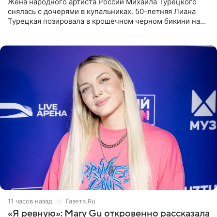
Жена народного артиста России Михаила Турецкого
снялась с дочерями в купальниках. 50-летняя Лиана
Турецкая позировала в крошечном черном бикини на
пляже в Италии. Ее старшая дочь Сарина для отдыха
выбрала бандо
11 часов назад
Газета.Ru
«Я ревную»: Mary Gu откровенно рассказала