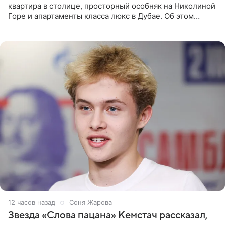
квартира в столице, просторный особняк на Николиной
Горе и апартаменты класса люкс в Дубае. Об этом
сообщает Telegram-канал «Звездач» в рубрике «По
домам». По
12 часов назад
Соня Жарова
Звезда «Слова пацана» Кемстач рассказал,