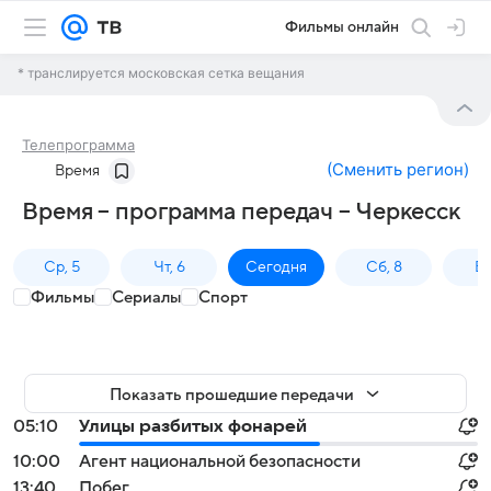
Фильмы онлайн
* транслируется московская сетка вещания
Телепрограмма
(
Сменить регион
)
Время
Время – программа передач – Черкесск
Ср, 5
Чт, 6
Сегодня
Сб, 8
Вс
Фильмы
Сериалы
Спорт
Показать прошедшие передачи
05:10
Улицы разбитых фонарей
10:00
Агент национальной безопасности
13:40
Побег