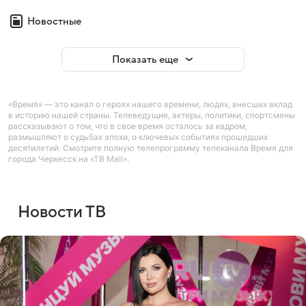
Новостные
Показать еще
«Время» — это канал о героях нашего времени, людях, внесших вклад
в историю нашей страны. Телеведущие, актеры, политики, спортсмены
рассказывают о том, что в свое время осталось за кадром,
размышляют о судьбах эпохи, о ключевых событиях прошедших
десятилетий. Смотрите полную телепрограмму телеканала Время для
города Черкесск на «ТВ Mail».
Новости ТВ