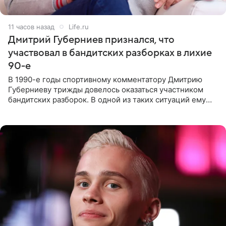
11 часов назад
Life.ru
Дмитрий Губерниев признался, что
участвовал в бандитских разборках в лихие
90-е
В 1990-е годы спортивному комментатору Дмитрию
Губерниеву трижды довелось оказаться участником
бандитских разборок. В одной из таких ситуаций ему
выдали тяжелый предмет и приказали вступить в драку,
однако он