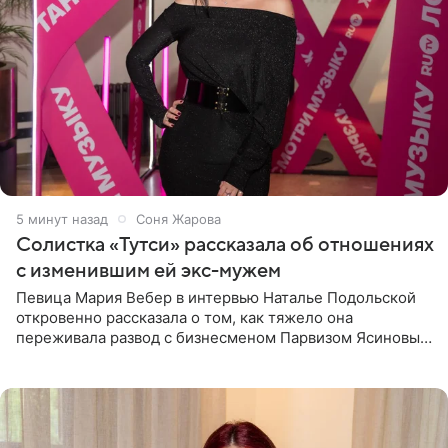
5 минут назад
Соня Жарова
Солистка «Тутси» рассказала об отношениях
с изменившим ей экс-мужем
Певица Мария Вебер в интервью Наталье Подольской
откровенно рассказала о том, как тяжело она
переживала развод с бизнесменом Парвизом Ясиновым.
Артистка призналась, что измена бывшего супруга стала
для нее