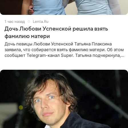
1 час назад
Lenta.Ru
Дочь Любови Успенской решила взять
фамилию матери
Дочь певицы Любови Успенской Татьяна Плаксина
заявила, что собирается взять фамилию матери. Об этом
сообщает Telegram-канал Super. Татьяна подчеркнула,
что приняла решение о смене фамилии, поскольку
именно от