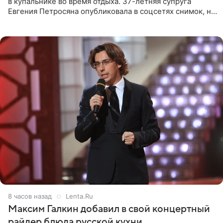
в купальнике во время отдыха. 37-летняя супруга
Евгения Петросяна опубликовала в соцсетях снимок, на
котором позирует у бассейна в белоснежном монокини
с
8 часов назад
Lenta.Ru
Максим Галкин добавил в свой концертный
райдер блюда русской кухни