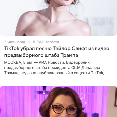
2 часа назад
© РИА Новости
TikTok убрал песню Тейлор Свифт из видео
предвыборного штаба Трампа
МОСКВА, 8 авг — РИА Новости. Видеоролик
предвыборного штаба президента США Дональда
Трампа, недавно опубликованный в соцсети TikTok,
остался без звуковой дорожки в виде песни August
(«Август») американской