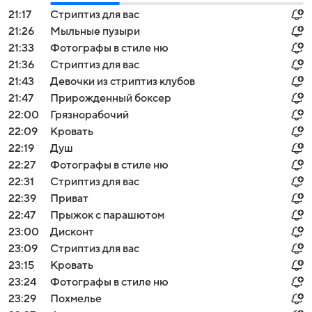
21:17
Стриптиз для вас
21:26
Мыльные пузыри
21:33
Фотографы в стиле ню
21:36
Стриптиз для вас
21:43
Девочки из стриптиз клубов
21:47
Прирожденный боксер
22:00
Грязнорабочий
22:09
Кровать
22:19
Душ
22:27
Фотографы в стиле ню
22:31
Стриптиз для вас
22:39
Приват
22:47
Прыжок с парашютом
23:00
Дисконт
23:09
Стриптиз для вас
23:15
Кровать
23:24
Фотографы в стиле ню
23:29
Похмелье