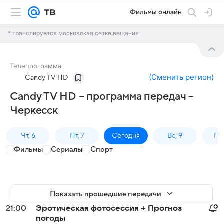
Фильмы онлайн
* транслируется московская сетка вещания
Телепрограмма
(
Сменить регион
)
Candy TV HD
Candy TV HD – программа передач –
Черкесск
Чт, 6
Пт, 7
Сегодня
Вс, 9
Пн,
Фильмы
Сериалы
Спорт
Показать прошедшие передачи
21:00
Эротическая фотосессия + Прогноз
погоды