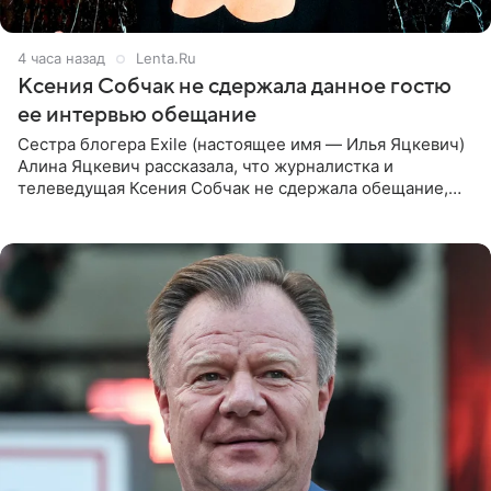
4 часа назад
Lenta.Ru
Ксения Собчак не сдержала данное гостю
ее интервью обещание
Сестра блогера Exile (настоящее имя — Илья Яцкевич)
Алина Яцкевич рассказала, что журналистка и
телеведущая Ксения Собчак не сдержала обещание,
которое дала ему во время интервью с ним. Об этом она
заявила в