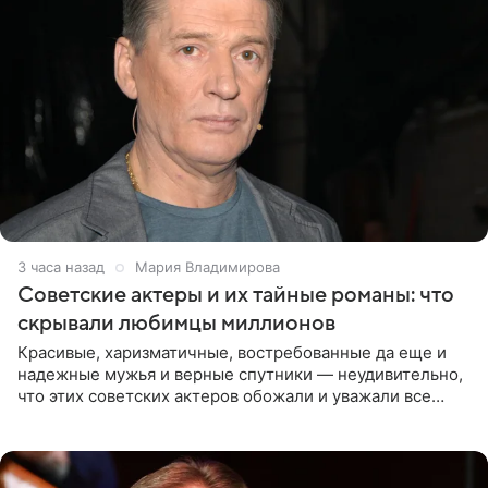
3 часа назад
Мария Владимирова
Советские актеры и их тайные романы: что
скрывали любимцы миллионов
Красивые, харизматичные, востребованные да еще и
надежные мужья и верные спутники — неудивительно,
что этих советских актеров обожали и уважали все
женщины большой страны, и наверняка не раз ставили
их в