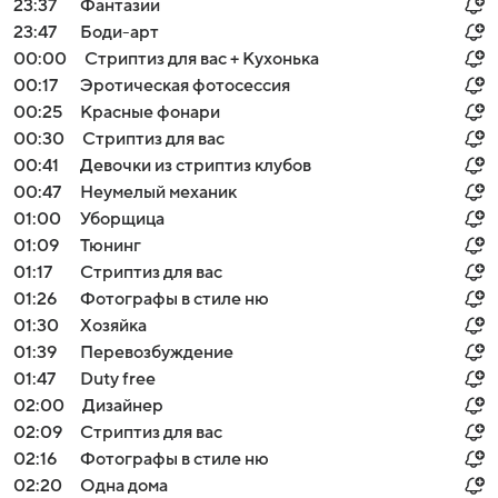
23:37
Фантазии
23:47
Боди-арт
00:00
Стриптиз для вас + Кухонька
00:17
Эротическая фотосессия
00:25
Красные фонари
00:30
Стриптиз для вас
00:41
Девочки из стриптиз клубов
00:47
Неумелый механик
01:00
Уборщица
01:09
Тюнинг
01:17
Стриптиз для вас
01:26
Фотографы в стиле ню
01:30
Хозяйка
01:39
Перевозбуждение
01:47
Duty free
02:00
Дизайнер
02:09
Стриптиз для вас
02:16
Фотографы в стиле ню
02:20
Одна дома