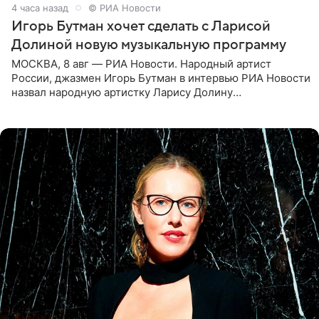
4 часа назад
© РИА Новости
Игорь Бутман хочет сделать с Ларисой
Долиной новую музыкальную программу
МОСКВА, 8 авг — РИА Новости. Народный артист
России, джазмен Игорь Бутман в интервью РИА Новости
назвал народную артистку Ларису Долину
великолепной певицей и рассказал о желании сделать с
ней новую совместную