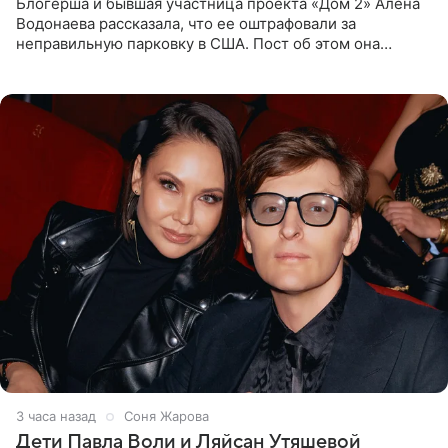
Блогерша и бывшая участница проекта «Дом 2» Алена
Водонаева рассказала, что ее оштрафовали за
неправильную парковку в США. Пост об этом она
опубликовала в своем Telegram-канале. Она заявила,
что во время отдыха
3 часа назад
Соня Жарова
Дети Павла Воли и Ляйсан Утяшевой