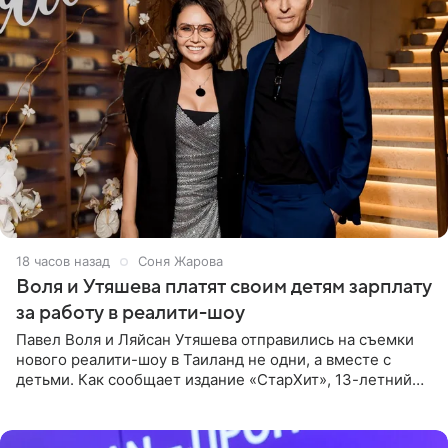
18 часов назад
Соня Жарова
Воля и Утяшева платят своим детям зарплату
за работу в реалити-шоу
Павел Воля и Ляйсан Утяшева отправились на съемки
нового реалити-шоу в Таиланд не одни, а вместе с
детьми. Как сообщает издание «СтарХит», 13-летний
Роберт и 11-летняя София не просто сопровождают
родителей, а