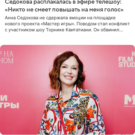
Седокова расплакалась в эфире телешоу:
«Никто не смеет повышать на меня голос»
Анна Седокова не сдержала эмоции на площадке
нового проекта «Мастер игры». Поводом стал конфликт
с участником шоу Торнике Квитатиани. Он обвинил
певицу в нечестной игре, и словесная перепалка
переросла в