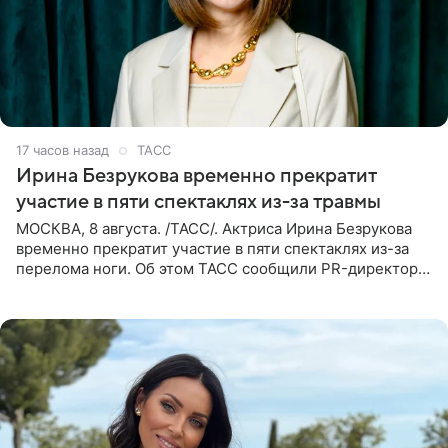
17 часов назад
ТАСС
Ирина Безрукова временно прекратит
участие в пяти спектаклях из-за травмы
МОСКВА, 8 августа. /ТАСС/. Актриса Ирина Безрукова
временно прекратит участие в пяти спектаклях из-за
перелома ноги. Об этом ТАСС сообщили PR-директор
артистки Станислав Влайку и пресс-атташе
Московского