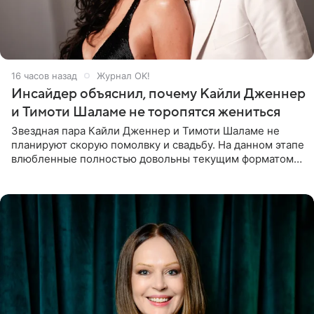
16 часов назад
Журнал OK!
Инсайдер объяснил, почему Кайли Дженнер
и Тимоти Шаламе не торопятся жениться
Звездная пара Кайли Дженнер и Тимоти Шаламе не
планируют скорую помолвку и свадьбу. На данном этапе
влюбленные полностью довольны текущим форматом
своих отношений и сознательно не хотят торопить
события. Сейчас