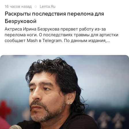
16 часов назад
Lenta.Ru
Раскрыты последствия перелома для
Безруковой
Актриса Ирина Безрукова прервет работу из-за
перелома ноги. О последствиях травмы для артистки
сообщает Mash в Telegram. По данным издания,
Безрукова пропустит 15 спектаклей — восемь показов
«Женитьбы Фигаро»,