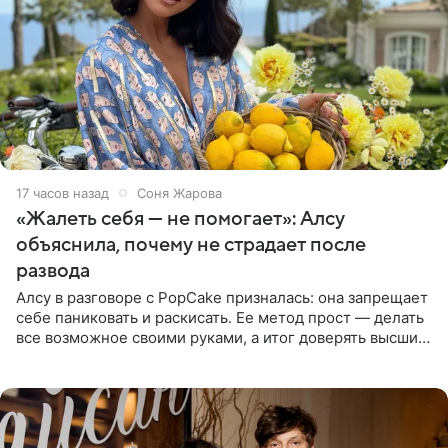
17 часов назад
Соня Жарова
«Жалеть себя — не помогает»: Алсу
объяснила, почему не страдает после
развода
Алсу в разговоре с PopCake призналась: она запрещает
себе паниковать и раскисать. Ее метод прост — делать
все возможное своими руками, а итог доверять высшим
силам. Певица утверждает, что истерики и потеря