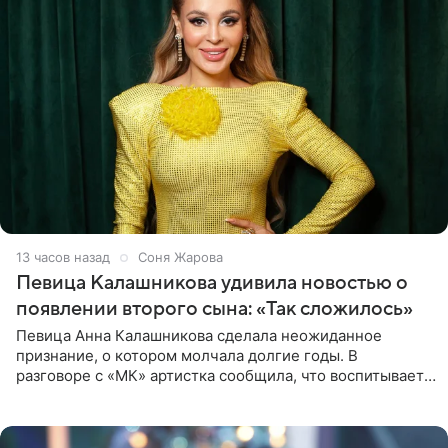
13 часов назад
Соня Жарова
Певица Калашникова удивила новостью о
появлении второго сына: «Так сложилось»
Певица Анна Калашникова сделала неожиданное
признание, о котором молчала долгие годы. В
разговоре с «МК» артистка сообщила, что воспитывает
не одного, а сразу двух сыновей. «На самом деле я
всегда мечтала, что