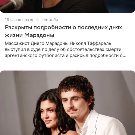
16 часов назад
Lenta.Ru
Раскрыты подробности о последних днях
жизни Марадоны
Массажист Диего Марадоны Николя Таффарель
выступил в суде по делу об обстоятельствах смерти
аргентинского футболиста и раскрыл подробности о
последних днях его жизни. Его слова приводит AFP. На
заседании