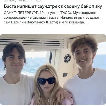
50 минут назад
ТАСС
Баста напишет саундтрек к своему байопику
САНКТ-ПЕТЕРБУРГ, 10 августа. /ТАСС/. Музыкальное
сопровождение фильма «Баста. Начало игры» создают
сам Василий Вакуленко (Баста) и его команда,
композитором картины выступил рэпер QП (Вадим
Карпенко). Об этом