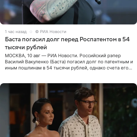
1 час назад
© РИА Новости
Баста погасил долг перед Роспатентом в 54
тысячи рублей
МОСКВА, 10 авг — РИА Новости. Российский рэпер
Василий Вакуленко (Баста) погасил долг по патентным и
иным пошлинам в 54 тысячи рублей, однако счета его
компании все еще заблокированы, следует из
материалов