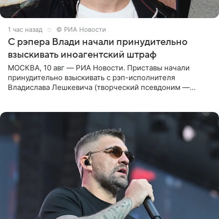
1 час назад
© РИА Новости
С рэпера Влади начали принудительно
взыскивать иноагентский штраф
МОСКВА, 10 авг — РИА Новости. Приставы начали
принудительно взыскивать с рэп-исполнителя
Владислава Лешкевича (творческий псевдоним —
Влади; признан иноагентом в РФ) штраф за нарушение
порядка деятельности