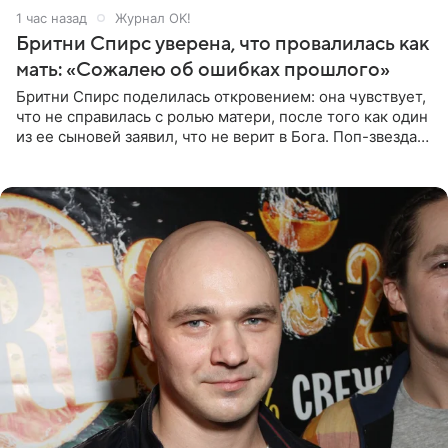
1 час назад
Журнал OK!
Бритни Спирс уверена, что провалилась как
мать: «Сожалею об ошибках прошлого»
Бритни Спирс поделилась откровением: она чувствует,
что не справилась с ролью матери, после того как один
из ее сыновей заявил, что не верит в Бога. Поп-звезда
утверждает, что Святой Дух пребывает высоко в