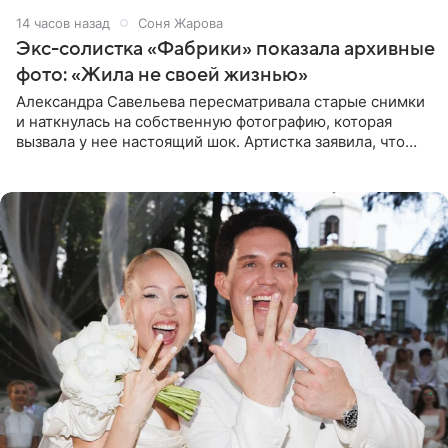
14 часов назад
Соня Жарова
Экс-солистка «Фабрики» показала архивные
фото: «Жила не своей жизнью»
Александра Савельева пересматривала старые снимки
и наткнулась на собственную фотографию, которая
вызвала у нее настоящий шок. Артистка заявила, что
пропасть между ее прошлым и нынешним обликом
огромна. При