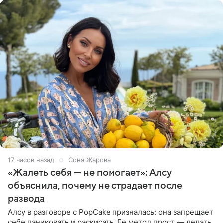
17 часов назад
Соня Жарова
«Жалеть себя — не помогает»: Алсу
объяснила, почему не страдает после
развода
Алсу в разговоре с PopCake призналась: она запрещает
себе паниковать и раскисать. Ее метод прост — делать