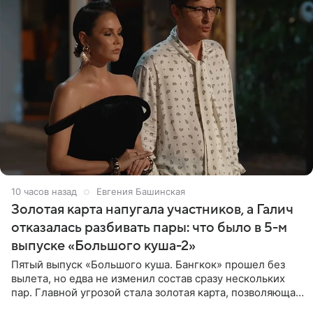
10 часов назад
Евгения Башинская
Золотая карта напугала участников, а Галич
отказалась разбивать пары: что было в 5-м
выпуске «Большого куша-2»
Пятый выпуск «Большого куша. Бангкок» прошел без
вылета, но едва не изменил состав сразу нескольких
пар. Главной угрозой стала золотая карта, позволяющая
разлучить один из дуэтов и поменять участников