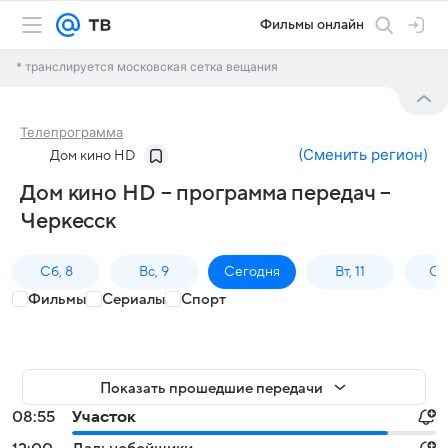
Фильмы онлайн
* транслируется московская сетка вещания
Телепрограмма
(
Сменить регион
)
Дом кино HD
Дом кино HD – программа передач –
Черкесск
Сб, 8
Вс, 9
Сегодня
Вт, 11
Ср,
Фильмы
Сериалы
Спорт
Показать прошедшие передачи
08:55
Участок