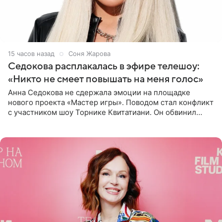
15 часов назад
Соня Жарова
Седокова расплакалась в эфире телешоу:
«Никто не смеет повышать на меня голос»
Анна Седокова не сдержала эмоции на площадке
нового проекта «Мастер игры». Поводом стал конфликт
с участником шоу Торнике Квитатиани. Он обвинил
певицу в нечестной игре, и словесная перепалка
переросла в