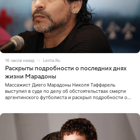
16 часов назад
Lenta.Ru
Раскрыты подробности о последних днях
жизни Марадоны
Массажист Диего Марадоны Николя Таффарель
выступил в суде по делу об обстоятельствах смерти
аргентинского футболиста и раскрыл подробности о
последних днях его жизни. Его слова приводит AFP. На
заседании