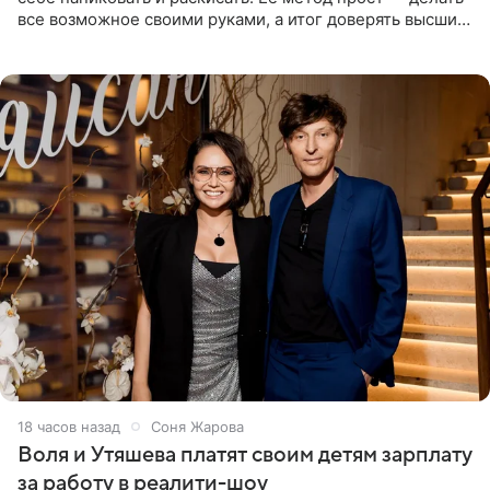
все возможное своими руками, а итог доверять высшим
силам. Певица утверждает, что истерики и потеря
18 часов назад
Соня Жарова
Воля и Утяшева платят своим детям зарплату
за работу в реалити-шоу