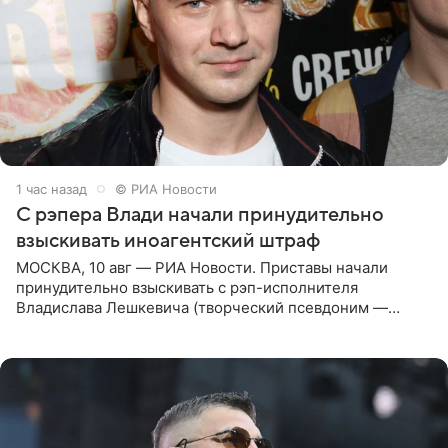
1 час назад
© РИА Новости
С рэпера Влади начали принудительно
взыскивать иноагентский штраф
МОСКВА, 10 авг — РИА Новости. Приставы начали
принудительно взыскивать с рэп-исполнителя
Владислава Лешкевича (творческий псевдоним —
Влади; признан иноагентом в РФ) штраф за нарушение
порядка деятельности