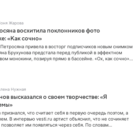
Соня Жарова
осяна восхитила поклонников фото
ке: «Как сочно»
 Петросяна привела в восторг подписчиков новым снимком
ьяна Брухунова предстала перед публикой в эффектном
ом монокини, позируя прямо в бассейне. «Ох, как сочно»,
Елена Нужная
нов высказался о своем творчестве: «Я
емы»
 признался, что считает себя в первую очередь поэтом, а
ем. В интервью vesti.ru артист объяснил, что не сочиняет
 позволяет им появляться через себя. По словам