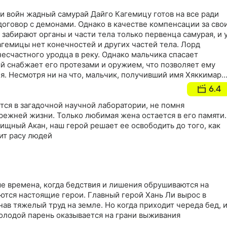
и войн жадный самурай Дайго Кагемицу готов на все ради
договор с демонами. Однако в качестве компенсации за сво
забирают органы и части тела только первенца самурая, и 
гемицы нет конечностей и других частей тела. Лорд
есчастного уродца в реку. Однако мальчика спасает
й снабжает его протезами и оружием, что позволяет ему
бя. Несмотря ни на что, мальчик, получивший имя Хяккимару,
ется. Хотя он ничего не видит, не слышит и не чувствует,
6.4
демонов, принесших его в жертву. Со смертью каждого из
о возвращает часть себя, которая принадлежит ему по
тся в загадочной научной лаборатории, не помня
йно спасает маленькую Дороро, и та увязывается за
режней жизни. Только любимая жена остается в его памяти.
ищный Акан, наш герой решает ее освободить до того, как
ит расу людей
е времена, когда бедствия и лишения обрушиваются на
ются настоящие герои. Главный герой Хань Ли вырос в
нав тяжелый труд на земле. Но когда приходит череда бед, 
молодой парень оказывается на грани выживания