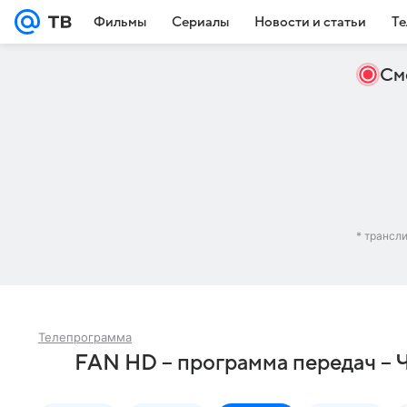
Фильмы
Сериалы
Новости и статьи
Те
См
* трансл
Телепрограмма
FAN HD – программа передач – 