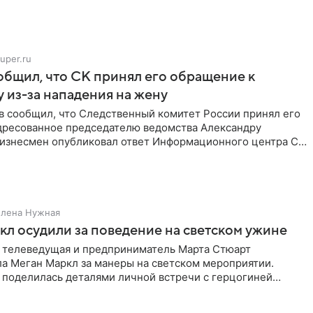
uper.ru
бщил, что СК принял его обращение к
 из-за нападения на жену
в сообщил, что Следственный комитет России принял его
дресованное председателю ведомства Александру
Бизнесмен опубликовал ответ Информационного центра СК
е. В
Елена Нужная
л осудили за поведение на светском ужине
 телеведущая и предприниматель Марта Стюарт
ла Меган Маркл за манеры на светском мероприятии.
 поделилась деталями личной встречи с герцогиней
ишет PageSix. По