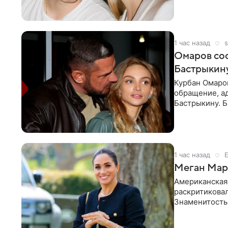
считает это
1 час назад
s
Омаров соо
Бастрыкину
Курбан Омаро
обращение, а
Бастрыкину. 
в личном блог
1 час назад
Меган Марк
Американская
раскритикова
Знаменитость
Сассекской, п