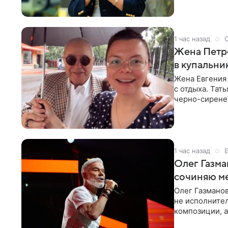
1 час назад
Жена Петр
в купальни
Жена Евгения
с отдыха. Тат
черно-сиренев
«Татьяна,
1 час назад
Олег Газма
сочиняю м
Олег Газманов
не исполнител
композиции, а
музыканта,