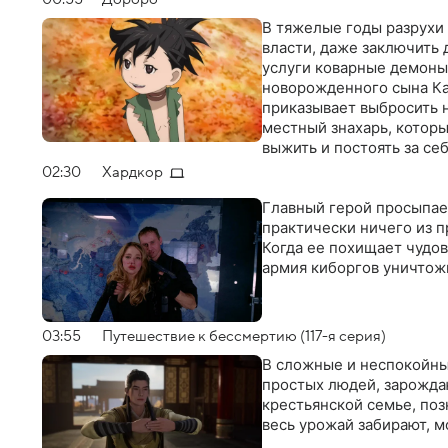
В тяжелые годы разрухи 
власти, даже заключить 
услуги коварные демоны 
новорожденного сына Ка
приказывает выбросить н
местный знахарь, которы
выжить и постоять за се
живет и растет и развива
02:30
Хардкор
ему предстоит победить 
них Хяккимару постепенн
Главный герой просыпае
праву. Однажды он случа
практически ничего из п
необычным путником
Когда ее похищает чудов
армия киборгов уничтож
03:55
Путешествие к бессмертию (117-я серия)
В сложные и неспокойны
простых людей, зарожда
крестьянской семье, поз
весь урожай забирают, 