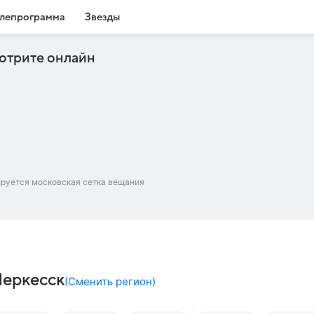
лепрограмма
Звезды
отрите онлайн
ируется московская сетка вещания
Черкесск
(
Сменить регион
)