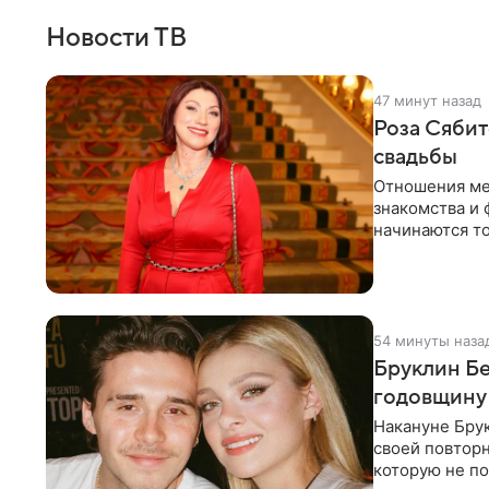
Новости ТВ
47 минут назад
Роза Сябит
свадьбы
Отношения ме
знакомства и 
начинаются то
многого,
54 минуты наза
Бруклин Бе
годовщину
Накануне Бру
своей повтор
которую не по