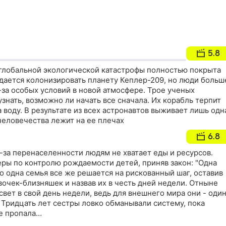
5.8
глобальной экологической катастрофы полностью покрыта
удается колонизировать планету Кеплер-209, но люди больш
-за особых условий в новой атмосфере. Трое ученых
знать, возможно ли начать все сначала. Их корабль терпит
 воду. В результате из всех астронавтов выживает лишь одн
человечества лежит на ее плечах
6.8
-за перенаселенности людям не хватает еды и ресурсов.
еры по контролю рождаемости детей, приняв закон: "Одна
Но одна семья все же решается на рискованный шаг, оставив
очек-близняшек и назвав их в честь дней недели. Отныне
свет в свой день недели, ведь для внешнего мира они - оди
 Тридцать лет сестры ловко обманывали систему, пока
е пропала…