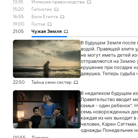
13:35
Иллюзия превосходства
15:20
Гипнотик
16:55
Боги Египта
19:00
Гостья
21:05
Чужая Земля
В будущем Земля после 
водой. Правящей элите 
не могут иметь детей из
отправляются на Землю у
крушение при посадке на
девушка. Теперь судьба 
22:50
Тайна семи сестер
В недалеком будущем из
Правительство вводит м
семья - один ребенок". 
семь новорожденных дев
каждая из них выходит в 
человек, Карен Сэттман.
однажды Понедельник н
00:55
Дороро