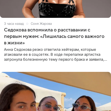
3 часа назад
Соня Жарова
Седокова вспомнила о расставании с
первым мужем: «Лишилась самого важного
в жизни»
Анна Седокова резко ответила хейтерам, которые
атаковали ее в соцсетях. В ходе перепалки артистка
затронула болезненную тему первого брака и заявила,
что чужие судьбы — не ее зона ответственности. От
Валентина