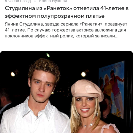
5 часов назад
Елена Нужная
Студилина из «Ранеток» отметила 41-летие в
эффектном полупрозрачном платье
Янина Студилина, звезда сериала «Ранетки», празднует
41-летие. По случаю торжества актриса выложила для
поклонников эффектный ролик, который записали
прошлой ночью. В кадре артистка предстала в
вечернем