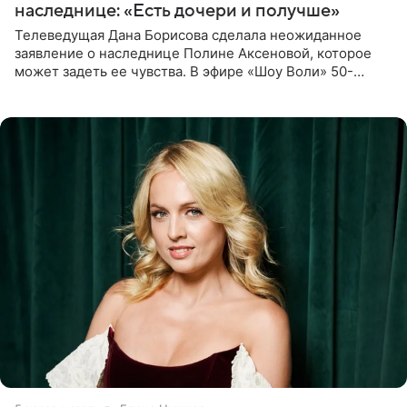
наследнице: «Есть дочери и получше»
Телеведущая Дана Борисова сделала неожиданное
заявление о наследнице Полине Аксеновой, которое
может задеть ее чувства. В эфире «Шоу Воли» 50-
летняя знаменитость откровенно призналась, что не
считает свою дочь