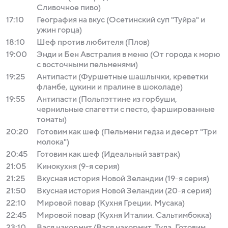
Сливочное пиво)
17:10
География на вкус (Осетинский суп "Туйра" и
ужин горца)
18:10
Шеф против любителя (Плов)
19:00
Энди и Бен Австралия в меню (От города к морю
с восточными пельменями)
19:25
Антипасти (Фуршетные шашлычки, креветки
фламбе, цукини и пралине в шоколаде)
19:55
Антипасти (Польпэттине из горбуши,
чернильные спагетти с песто, фаршированные
томаты)
20:20
Готовим как шеф (Пельмени гедза и десерт "Три
молока")
20:45
Готовим как шеф (Идеальный завтрак)
21:05
Кинокухня (9-я серия)
21:25
Вкусная история Новой Зеландии (19-я серия)
21:50
Вкусная история Новой Зеландии (20-я серия)
22:10
Мировой повар (Кухня Греции. Мусака)
22:45
Мировой повар (Кухня Италии. Сальтимбокка)
23:10
Вася накормит (Вася накормит. Тула. Готовим