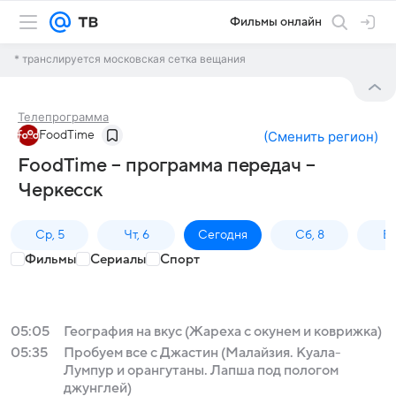
Фильмы онлайн
* транслируется московская сетка вещания
Телепрограмма
FoodTime
(
Сменить регион
)
FoodTime – программа передач –
Черкесск
Ср, 5
Чт, 6
Сегодня
Сб, 8
Вс
Фильмы
Сериалы
Спорт
05:05
География на вкус (Жареха с окунем и коврижка)
05:35
Пробуем все с Джастин (Малайзия. Куала-
Лумпур и орангутаны. Лапша под пологом
джунглей)