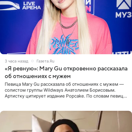
3 часа назад
Газета.Ru
«Я ревную»: Mary Gu откровенно рассказала
об отношениях с мужем
Певица Mary Gu рассказала об отношениях с мужем —
солистом группы Wildways Анатолием Борисовым.
Артистку цитирует издание Popcake. По словам певицы,
залог любви — это принять недостатки другого
человека. Также