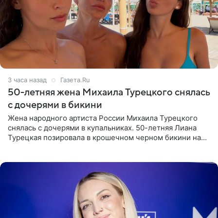
3 часа назад
Газета.Ru
50-летняя жена Михаила Турецкого снялась
с дочерями в бикини
Жена народного артиста России Михаила Турецкого
снялась с дочерями в купальниках. 50-летняя Лиана
Турецкая позировала в крошечном черном бикини на
пляже в Италии. Ее старшая дочь Сарина для отдыха
выбрала бандо