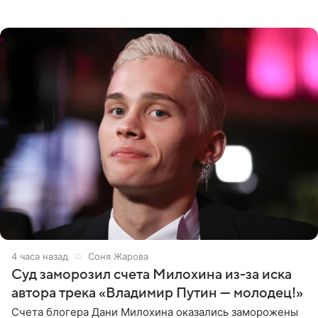
выдали тяжелый предмет и приказали вступить в драку,
однако он
4 часа назад
Соня Жарова
Суд заморозил счета Милохина из-за иска
автора трека «Владимир Путин — молодец!»
Счета блогера Дани Милохина оказались заморожены