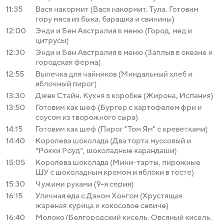
11:35
Вася накормит (Вася накормит. Тула. Готовим
гору мяса из быка, барашка и свинины)
12:00
Энди и Бен Австралия в меню (Город, мед и
цитрусы)
12:30
Энди и Бен Австралия в меню (Заплыв в океане и
городская ферма)
12:55
Выпечка для чайников (Миндальный хлеб и
яблочный пирог)
13:30
Джек Стайн. Кухня в коробке (Жирона, Испания)
13:50
Готовим как шеф (Бургер с картофелем фри и
соусом из творожного сыра)
14:15
Готовим как шеф (Пирог "Том Ям" с креветками)
14:40
Королева шоколада (Два торта муссовый и
"Рокки Роуд", шоколадные карандаши)
15:05
Королева шоколада (Мини-тарты, пирожные
ШУ с шоколадным кремом и яблоки в тесте)
15:30
Чужими руками (9-я серия)
16:15
Уличная еда с Дэном Хонгом (Хрустящая
жареная курица и кокосовое севиче)
16:40
Молоко (Белгородский кисель. Овсяный кисель.