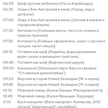
06:05
Шеф против любителя (Паста Карбонара)
06:35
Энди и Бен Австралия в меню (Город, мед и
цитрусы)
07:00
Энди и Бен Австралия в меню (Заплыв в океане и
городская ферма)
07:30
Антипасти (Соленые кексы, песто из оливок и
сырное пралине)
07:55
Антипасти (Рыбные сфольятине, салат с пастой и
тунцом, салат нисуаз)
08:15
Готовим как шеф (Индейка, фаршированная
крем-чизом и вялеными томатами)
08:40
Готовим как шеф (Берлинский дурум)
09:00
Кинокухня (Лимонный пирог Бри из сериала
"Отчаянные домохозяйки")
09:20
Вкусная история Новой Зеландии (18-я серия)
09:45
Вкусная история Новой Зеландии (19-я серия)
10:10
Мировой повар (Кухня Греции. Мелидзанопита)
10:45
Мировой повар (Кухня Франции. Буррида)
11:10
Вася накормит (Вася накормит. Кемерово. 200
литров "Шахтерской" похлебки!)