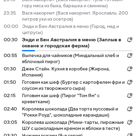
гору мяса из быка, барашка и свинины)
23:35
Вася накормит (Вася накормит. Ярославль. 200
литров ухи из осетров)
00:00
Энди и Бен Австралия в меню (Город, мед и
цитрусы)
00:30
Энди и Бен Австралия в меню (Заплыв в
океане и городская ферма)
00:55
Выпечка для чайников (Миндальный хлеб и
яблочный пирог)
01:30
Джек Стайн. Кухня в коробке (Жирона,
Испания)
01:50
Готовим как шеф (Бургер с картофелем фри и
соусом из творожного сыра)
02:15
Готовим как шеф (Пирог "Том Ям" с
креветками)
02:40
Королева шоколада (Два торта муссовый и
"Рокки Роуд", шоколадные карандаши)
03:05
Королева шоколада (Мини-тарты, пирожные
ШУ с шоколадным кремом и яблоки в тесте)
03:30
Чужими руками (9-я серия)