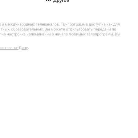
Другое
их и международных телеканалов. ТВ-программа доступна как для
остных, образовательных. Вы можете отфильтровать передачи по
тупна настройка напоминаний о начале любимых телепрограмм. Вы
остов-на-Дону
.