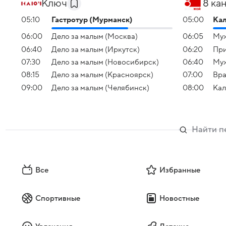
Ключ
8 ка
05:10
Гастротур (Мурманск)
05:00
Ка
06:00
Дело за малым (Москва)
06:05
Муж
06:40
Дело за малым (Иркутск)
06:20
Пр
07:30
Дело за малым (Новосибирск)
06:40
Муж
08:15
Дело за малым (Красноярск)
07:00
Вра
09:00
Дело за малым (Челябинск)
08:00
Кал
Все
Избранные
Спортивные
Новостные