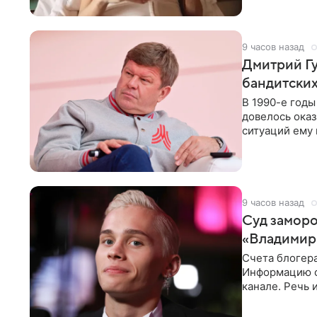
9 часов назад
Дмитрий Гу
бандитских
В 1990-е год
довелось оказ
ситуаций ему 
однако он
9 часов назад
Суд заморо
«Владимир
Счета блогер
Информацию о
канале. Речь 
разбирательст