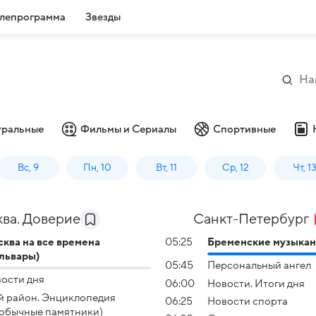
лепрограмма
Звезды
тральные
Фильмы и Сериалы
Спортивные
Вс, 9
Пн, 10
Вт, 11
Ср, 12
Чт, 1
ва. Доверие
Санкт-Петербург
ква на все времена
05:25
Бременские музыка
львары)
05:45
Персональный ангел
ости дня
06:00
Новости. Итоги дня
 район. Энциклопедия
06:25
Новости спорта
обычные памятники)