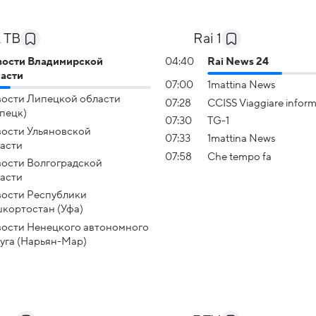
 ТВ
Rai 1
ости Владимирской
04:40
Rai News 24
асти
07:00
1mattina News
ости Липецкой области
07:28
CCISS Viaggiare inform
пецк)
07:30
TG-1
ости Ульяновской
07:33
1mattina News
асти
07:58
Che tempo fa
ости Волгоградской
асти
ости Республики
кортостан (Уфа)
ости Ненецкого автономного
уга (Нарьян-Мар)