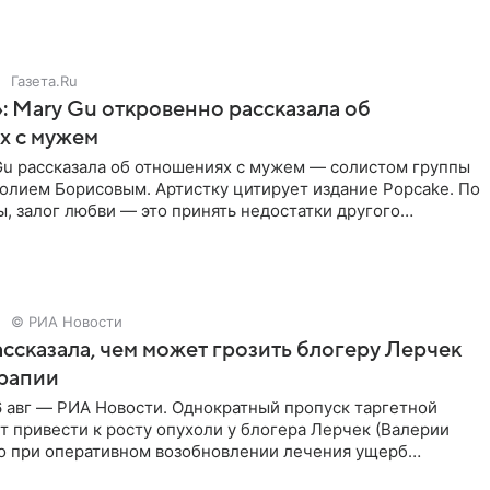
Газета.Ru
: Mary Gu откровенно рассказала об
х с мужем
Gu рассказала об отношениях с мужем — солистом группы
олием Борисовым. Артистку цитирует издание Popcake. По
, залог любви — это принять недостатки другого
кже
© РИА Новости
ссказала, чем может грозить блогеру Лерчек
ерапии
 авг — РИА Новости. Однократный пропуск таргетной
 привести к росту опухоли у блогера Лерчек (Валерии
но при оперативном возобновлении лечения ущерб
ритичен,