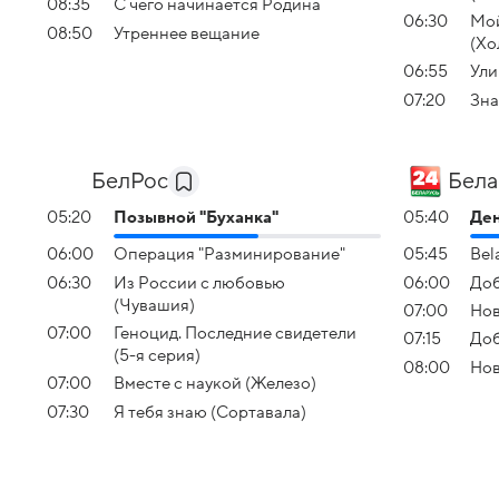
08:35
С чего начинается Родина
06:30
Мой
08:50
Утреннее вещание
(Хо
06:55
Ули
07:20
Зна
БелРос
Бела
05:20
Позывной "Буханка"
05:40
Ден
06:00
Операция "Разминирование"
05:45
Bel
06:30
Из России с любовью
06:00
Доб
(Чувашия)
07:00
Но
07:00
Геноцид. Последние свидетели
07:15
Доб
(5-я серия)
08:00
Но
07:00
Вместе с наукой (Железо)
07:30
Я тебя знаю (Сортавала)