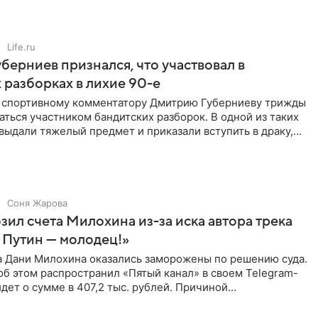
Life.ru
берниев признался, что участвовал в
 разборках в лихие 90-е
ы спортивному комментатору Дмитрию Губерниеву трижды
аться участником бандитских разборок. В одной из таких
выдали тяжелый предмет и приказали вступить в драку,
Соня Жарова
зил счета Милохина из-за иска автора трека
 Путин — молодец!»
а Дани Милохина оказались заморожены по решению суда.
б этом распространил «Пятый канал» в своем Telegram-
идет о сумме в 407,2 тыс. рублей. Причиной
ва стал