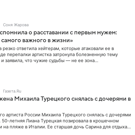
ия
Соня Жарова
спомнила о расставании с первым мужем:
самого важного в жизни»
 резко ответила хейтерам, которые атаковали ее в
оде перепалки артистка затронула болезненную тему
 и заявила, что чужие судьбы — не ее зона
ти. От Валентина
Газета.Ru
жена Михаила Турецкого снялась с дочерями в
го артиста России Михаила Турецкого снялась с дочерями
. 50-летняя Лиана Турецкая позировала в крошечном
 на пляже в Италии. Ее старшая дочь Сарина для отдыха
о