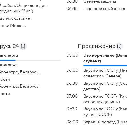
06:30
Степень защиты
 район. Энциклопедия
06:45
Персональный ангел
лодильник "Зил")
цы московские
токи Москвы
русь 24
Продвижение
ь спорта
05:00
Это нормально (Веч
студент)
arus news
06:00
Вкусно по ГОСТу (Пи
рое утро, Беларусь!
советском Севере)
вости
06:30
Вкусно по ГОСТу (Со
рое утро, Беларусь!
детство)
вости
07:00
Вкусно по ГОСТу (Ку
освоения целины)
07:30
Вкусно по ГОСТу (Ка
кухня в СССР)
08:00
Здравый подход (Роз