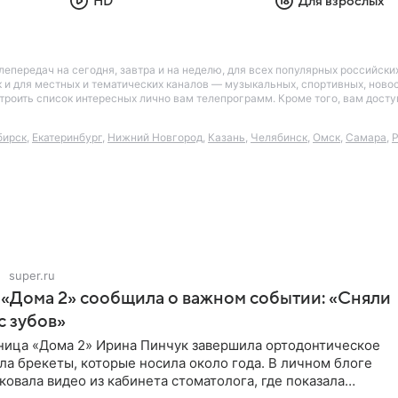
HD
Для взрослых
лепередач на сегодня, завтра и на неделю, для всех популярных российск
так и для местных и тематических каналов — музыкальных, спортивных, нов
астроить список интересных лично вам телепрограмм. Кроме того, вам дос
бирск
,
Екатеринбург
,
Нижний Новгород
,
Казань
,
Челябинск
,
Омск
,
Самара
,
Р
super.ru
 «Дома 2» сообщила о важном событии: «Сняли
с зубов»
ница «Дома 2» Ирина Пинчук завершила ортодонтическое
ла брекеты, которые носила около года. В личном блоге
ковала видео из кабинета стоматолога, где показала