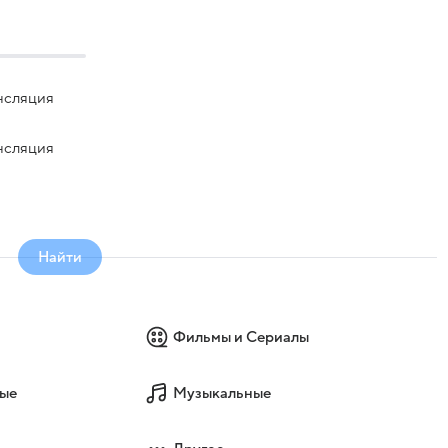
нсляция
нсляция
Найти
Фильмы и Сериалы
ые
Музыкальные