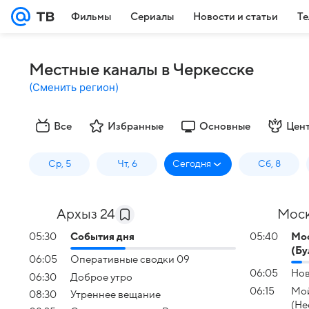
Фильмы
Сериалы
Новости и статьи
Те
Местные каналы в Черкесске
(
Сменить регион
)
Все
Избранные
Основные
Цен
Ср, 5
Чт, 6
Сегодня
Сб, 8
Архыз 24
Моск
05:30
События дня
05:40
Мос
(Бу
06:05
Оперативные сводки 09
06:05
Нов
06:30
Доброе утро
06:15
Мой
08:30
Утреннее вещание
(Не