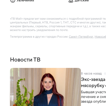
Увлечения
Детские
«ТВ Mail» предлагает вам ознакомиться с подробной программой те
центральных (Первый, НТВ, Россия 1, ТНТ, СТС и многих других), 
жанрам (фильмы, сериалы, спортивные передачи и т.д.), а также н
можете настроить уведомления по почте.
Телепрограмма в других городах России:
Санкт-Петербург
,
Новоси
Новости ТВ
8 часов назад
Экс-звезда
мясорубку 
Бывшая участ
лечение и сня
звезда опубли