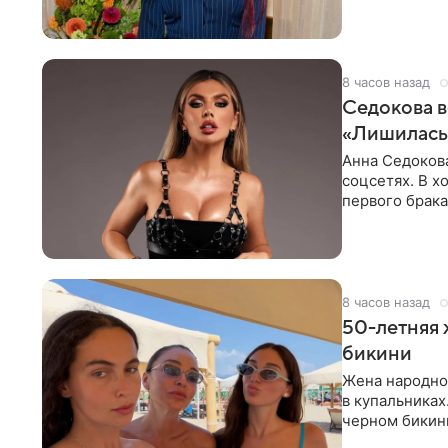
процесс снят
8 часов назад
Седокова в
«Лишилась 
Анна Седокова
соцсетях. В х
первого брака
ответственнос
8 часов назад
50-летняя 
бикини
Жена народно
в купальниках
черном бикини
выбрала банд