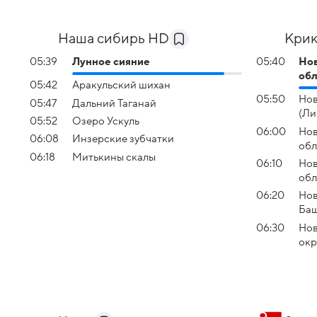
Наша сибирь HD
Крик
05:39
Лунное сияние
05:40
Нов
обл
05:42
Аракульский шихан
05:50
Нов
05:47
Дальний Таганай
(Ли
05:52
Озеро Ускуль
06:00
Нов
06:08
Инзерские зубчатки
обл
06:18
Митькины скалы
06:10
Нов
обл
06:20
Нов
Баш
06:30
Нов
окр