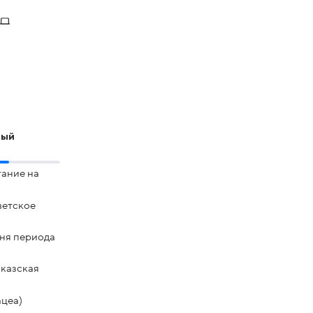
ный
тание на
ветское
хня периода
вказская
ацеа)