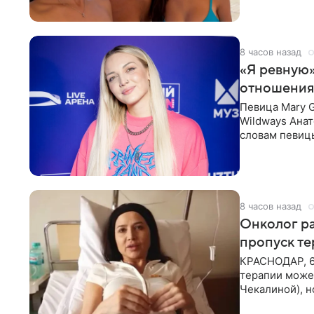
8 часов назад
«Я ревную»
отношения
Певица Mary 
Wildways Анат
словам певицы
человека. Та
8 часов назад
Онколог ра
пропуск т
КРАСНОДАР, 6
терапии может
Чекалиной), 
здоровью не к