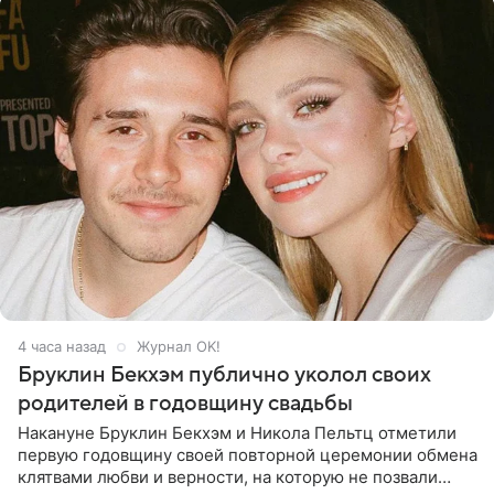
4 часа назад
Журнал OK!
Бруклин Бекхэм публично уколол своих
родителей в годовщину свадьбы
Накануне Бруклин Бекхэм и Никола Пельтц отметили
первую годовщину своей повторной церемонии обмена
клятвами любви и верности, на которую не позвали