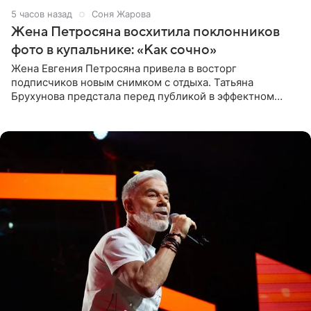
5 часов назад
Соня Жарова
Жена Петросяна восхитила поклонников
фото в купальнике: «Как сочно»
Жена Евгения Петросяна привела в восторг
подписчиков новым снимком с отдыха. Татьяна
Брухунова предстала перед публикой в эффектном
черно-сиреневом монокини, позируя прямо в бассейне.
«Ох, как сочно», «Татьяна,