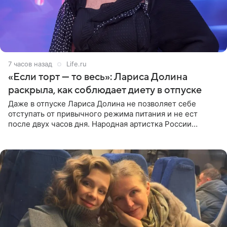
7 часов назад
Life.ru
«Если торт — то весь»: Лариса Долина
раскрыла, как соблюдает диету в отпуске
Даже в отпуске Лариса Долина не позволяет себе
отступать от привычного режима питания и не ест
после двух часов дня. Народная артистка России
призналась, что особенно строго следит за рационом на
отдыхе, когда