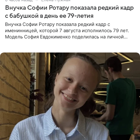
Внучка Софии Ротару показала редкий кадр
с бабушкой в день ее 79-летия
Внучка Софии Ротару показала редкий кадр с
именинницей, которой 7 августа исполнилось 79 лет.
Модель София Евдокименко поделилась на личной
странице в социальной сети фотографией знаменитой
бабушки. На снимке