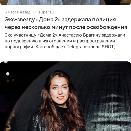
6 часов назад
super.ru
Экс‑звезду «Дома 2» задержала полиция
через несколько минут после освобождения
Экс‑участницу «Дома 2» Анастасию Брагину задержали
по подозрению в изготовлении и распространении
порнографии. Как сообщает Telegram-канал SHOT,
девушка может оказаться в СИЗО. Следствие
ходатайствует об