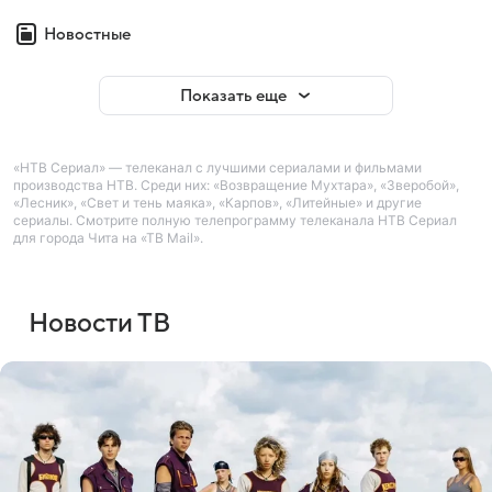
Новостные
Показать еще
«НТВ Сериал» — телеканал с лучшими сериалами и фильмами
производства НТВ. Среди них: «Возвращение Мухтара», «Зверобой»,
«Лесник», «Свет и тень маяка», «Карпов», «Литейные» и другие
сериалы. Смотрите полную телепрограмму телеканала НТВ Сериал
для города Чита на «ТВ Mail».
Новости ТВ