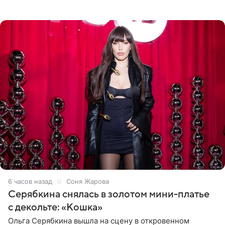
знаменитость предстала перед поклонниками в ярком
розовом купальнике с
6 часов назад
Соня Жарова
Серябкина снялась в золотом мини-платье
с декольте: «Кошка»
Ольга Серябкина вышла на сцену в откровенном