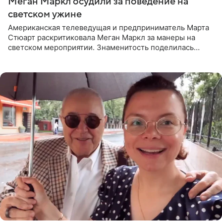
Меган Маркл осудили за поведение на
светском ужине
Американская телеведущая и предприниматель Марта
Стюарт раскритиковала Меган Маркл за манеры на
светском мероприятии. Знаменитость поделилась
деталями личной встречи с герцогиней Сассекской,
пишет PageSix. По