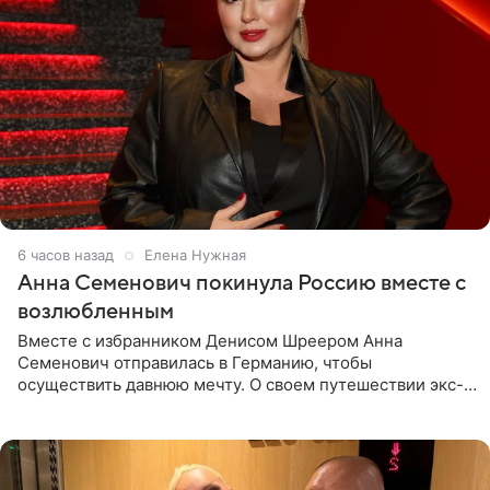
6 часов назад
Елена Нужная
Анна Семенович покинула Россию вместе с
возлюбленным
Вместе с избранником Денисом Шреером Анна
Семенович отправилась в Германию, чтобы
осуществить давнюю мечту. О своем путешествии экс-
солистка «Блестящих» рассказала поклонникам на
личной странице в социальной