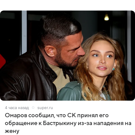
никого из клана Бекхэм. По словам инсайдеров, пара
считает это
4 часа назад
super.ru
Омаров сообщил, что СК принял его
обращение к Бастрыкину из-за нападения на
жену