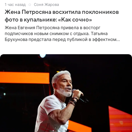
1 час назад
Соня Жарова
Жена Петросяна восхитила поклонников
фото в купальнике: «Как сочно»
Жена Евгения Петросяна привела в восторг
подписчиков новым снимком с отдыха. Татьяна
Брухунова предстала перед публикой в эффектном
черно-сиреневом монокини, позируя прямо в бассейне.
«Ох, как сочно», «Татьяна,