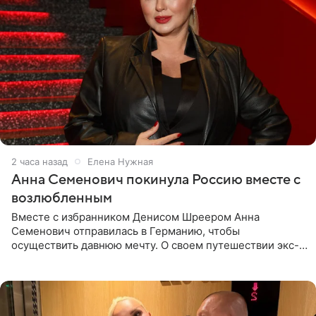
2 часа назад
Елена Нужная
Анна Семенович покинула Россию вместе с
возлюбленным
Вместе с избранником Денисом Шреером Анна
Семенович отправилась в Германию, чтобы
осуществить давнюю мечту. О своем путешествии экс-
солистка «Блестящих» рассказала поклонникам на
личной странице в социальной