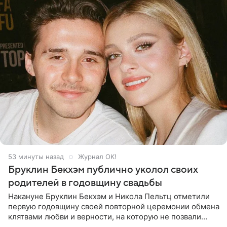
53 минуты назад
Журнал OK!
Бруклин Бекхэм публично уколол своих
родителей в годовщину свадьбы
Накануне Бруклин Бекхэм и Никола Пельтц отметили
первую годовщину своей повторной церемонии обмена
клятвами любви и верности, на которую не позвали
никого из клана Бекхэм. По словам инсайдеров, пара