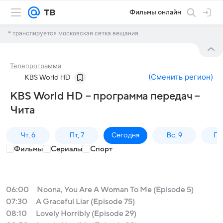
Фильмы онлайн
* транслируется московская сетка вещания
Телепрограмма
(
Сменить регион
)
KBS World HD
KBS World HD – программа передач –
Чита
Чт, 6
Пт, 7
Сегодня
Вс, 9
Пн,
Фильмы
Сериалы
Спорт
06:00
Noona, You Are A Woman To Me (Episode 5)
07:30
A Graceful Liar (Episode 75)
08:10
Lovely Horribly (Episode 29)