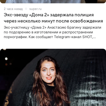
2 часа назад
super.ru
Экс‑звезду «Дома 2» задержала полиция
через несколько минут после освобождения
Экс‑участницу «Дома 2» Анастасию Брагину задержали
по подозрению в изготовлении и распространении
порнографии. Как сообщает Telegram-канал SHOT,
девушка может оказаться в СИЗО. Следствие
ходатайствует об