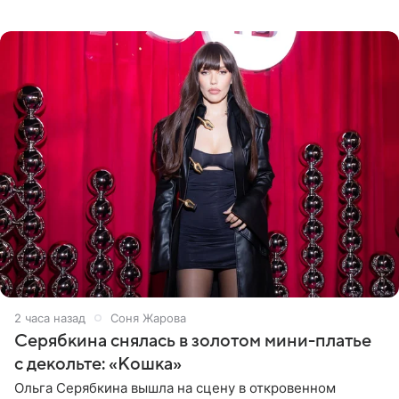
знаменитость предстала перед поклонниками в ярком
розовом купальнике с
2 часа назад
Соня Жарова
Серябкина снялась в золотом мини-платье
с декольте: «Кошка»
Ольга Серябкина вышла на сцену в откровенном