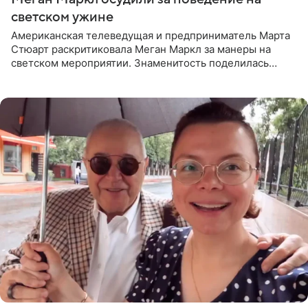
светском ужине
Американская телеведущая и предприниматель Марта
Стюарт раскритиковала Меган Маркл за манеры на
светском мероприятии. Знаменитость поделилась
деталями личной встречи с герцогиней Сассекской,
пишет PageSix. По