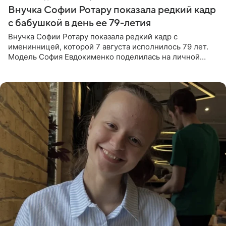
Внучка Софии Ротару показала редкий кадр
с бабушкой в день ее 79-летия
Внучка Софии Ротару показала редкий кадр с
именинницей, которой 7 августа исполнилось 79 лет.
Модель София Евдокименко поделилась на личной
странице в социальной сети фотографией знаменитой
бабушки. На снимке