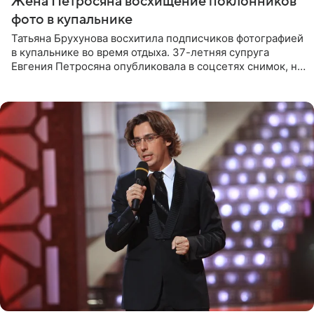
Жена Петросяна восхищение поклонников
фото в купальнике
Татьяна Брухунова восхитила подписчиков фотографией
в купальнике во время отдыха. 37-летняя супруга
Евгения Петросяна опубликовала в соцсетях снимок, на
котором позирует у бассейна в белоснежном монокини
с