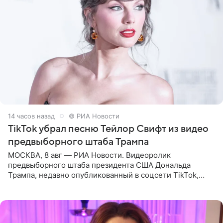
14 часов назад
© РИА Новости
TikTok убрал песню Тейлор Свифт из видео
предвыборного штаба Трампа
МОСКВА, 8 авг — РИА Новости. Видеоролик
предвыборного штаба президента США Дональда
Трампа, недавно опубликованный в соцсети TikTok,
остался без звуковой дорожки в виде песни August
(«Август») американской