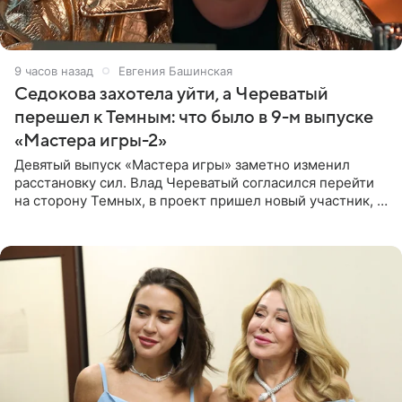
9 часов назад
Евгения Башинская
Седокова захотела уйти, а Череватый
перешел к Темным: что было в 9-м выпуске
«Мастера игры-2»
Девятый выпуск «Мастера игры» заметно изменил
расстановку сил. Влад Череватый согласился перейти
на сторону Темных, в проект пришел новый участник, а
Курбан Омаров и Анна Седокова оказались под таким
давлением.