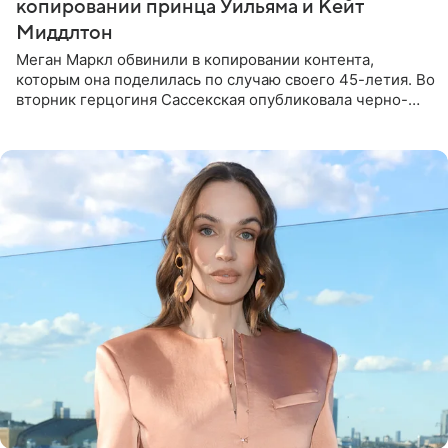
копировании принца Уильяма и Кейт
Миддлтон
Меган Маркл обвинили в копировании контента,
которым она поделилась по случаю своего 45-летия. Во
вторник герцогиня Сассекская опубликовала черно-
белую фотографию, на которой она прыгает в бассейн с
воздушными