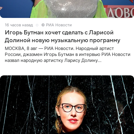
16 часов назад
© РИА Новости
Игорь Бутман хочет сделать с Ларисой
Долиной новую музыкальную программу
МОСКВА, 8 авг — РИА Новости. Народный артист
России, джазмен Игорь Бутман в интервью РИА Новости
назвал народную артистку Ларису Долину
великолепной певицей и рассказал о желании сделать с
ней новую совместную