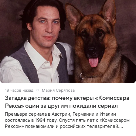
19 часов назад
Мария Серяпова
Загадка детства: почему актеры «Комиссара
Рекса» один за другим покидали сериал
Премьера сериала в Австрии, Германии и Италии
состоялась в 1994 году. Спустя пять лет с «Комиссаром
Рексом» познакомили и российских телезрителей.
Необычайно умная собака мгновенно влюбляла в себя