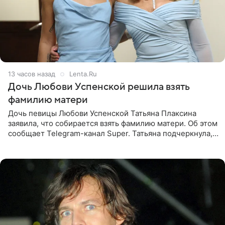
13 часов назад
Lenta.Ru
Дочь Любови Успенской решила взять
фамилию матери
Дочь певицы Любови Успенской Татьяна Плаксина
заявила, что собирается взять фамилию матери. Об этом
сообщает Telegram-канал Super. Татьяна подчеркнула,
что приняла решение о смене фамилии, поскольку
именно от