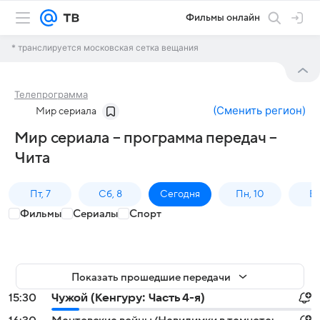
Фильмы онлайн
* транслируется московская сетка вещания
Телепрограмма
(
Сменить регион
)
Мир сериала
Мир сериала – программа передач –
Чита
Пт, 7
Сб, 8
Сегодня
Пн, 10
Вт,
Фильмы
Сериалы
Спорт
Показать прошедшие передачи
15:30
Чужой (Кенгуру: Часть 4-я)