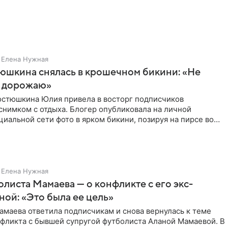
Елена Нужная
юшкина снялась в крошечном бикини: «Не
 дорожаю»
остюшкина Юлия привела в восторг подписчиков
снимком с отдыха. Блогер опубликовала на личной
циальной сети фото в ярком бикини, позируя на пирсе во
 в Турции,
Елена Нужная
листа Мамаева — о конфликте с его экс-
ой: «Это была ее цель»
маева ответила подписчикам и снова вернулась к теме
нфликта с бывшей супругой футболиста Аланой Мамаевой. В