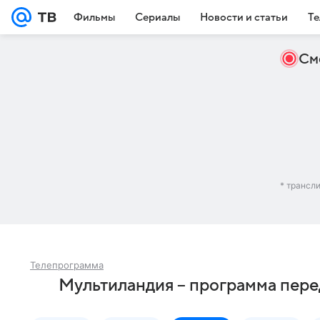
Фильмы
Сериалы
Новости и статьи
Те
См
* трансл
Телепрограмма
Мультиландия – программа пере