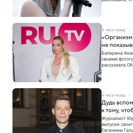
«ужасно
3 часа назад
«Организм 
не показыв
Балерина Анас
своими фотогр
рассказала О
что на
4 часа назад
Дудь вспом
к тому, чт
Журналист Юр
выпуске своег
Евгением Гал