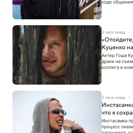
ходе общения 
раньше судил 
3 часа назад
«Отойдите,
Куценко на
Актер Гоша Ку
драки на съем
коллега и ком
3 часа назад
Инстасамка
что я сохр
Инстасамка пр
процесс оказа
рассказала, ч