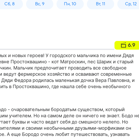
Сб, 8
Вс, 9
Пн, 10
Вт, 11
Ср, 12
6.9
ых и новых героев! У городского мальчика по имени Дядя
евне Простоквашино - кот Матроскин, пес Шарик и старый
чкин. Мальчик предпочитает проводить все свободное
ни ведут фермерское хозяйство и осваивают современные
 Дяди Федора родилась маленькая дочка Вера Павловна, и
жить в Простоквашино, где нашла себе очень необычного
одо - очаровательным бородатым существом, который
им учителем. Но на самом деле он ничего не знает. Бодо н
путает буквы и часто ведет себя до смешного нелепо. Но
зрителями и своими необычными друзьями-морфиками он
вое. А еще Бородо очень любит путешествовать, узнавать