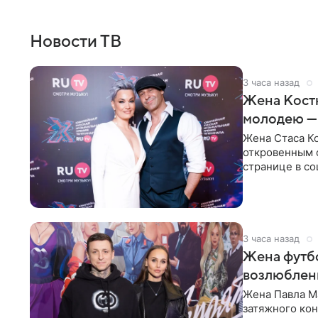
Новости ТВ
3 часа назад
Жена Кост
молодею —
Жена Стаса К
откровенным 
странице в со
время отпуска
3 часа назад
Жена футбо
возлюбленн
Жена Павла Ма
затяжного ко