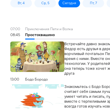
Вт, 4
Ср, 5
Сегодня
Пт, 7
07:00
Приключения Пети и Волка
08:45
Простоквашино
Встречайте давно знаком
Федор есть друзья в дер
ворчливый почтальон Пе
время с ними. Вместе о
технологии. У родителей
она теперь тоже хочет 
друга
13:00
Бодо Бородо
Знакомьтесь с Бодо Бор
считает себя самым лучш
умеет читать и писать, 
вместе с терпеливыми 
всегда готов изучать но