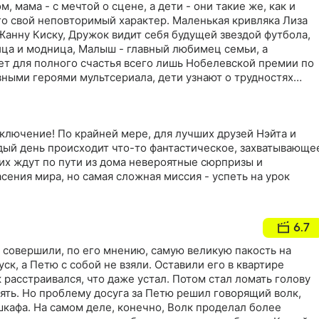
м, мама - с мечтой о сцене, а дети - они такие же, как и
го свой неповторимый характер. Маленькая кривляка Лиза
Жанну Киску, Дружок видит себя будущей звездой футбола,
ица и модница, Малыш - главный любимец семьи, а
ает для полного счастья всего лишь Нобелевской премии по
вными героями мультсериала, дети узнают о трудностях
и и взрослыми, научатся с юмором решать конфликтные
иключение! По крайней мере, для лучших друзей Нэйта и
дый день происходит что-то фантастическое, захватывающе
их ждут по пути из дома невероятные сюрпризы и
асения мира, но самая сложная миссия - успеть на урок
6.7
 совершили, по его мнению, самую великую пакость на
уск, а Петю с собой не взяли. Оставили его в квартире
к расстраивался, что даже устал. Потом стал ломать голову
нять. Но проблему досуга за Петю решил говорящий волк,
шкафа. На самом деле, конечно, Волк проделал более