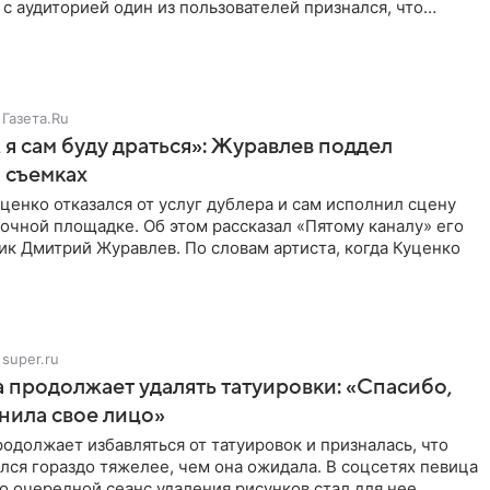
с аудиторией один из пользователей признался, что
о
Газета.Ru
 я сам буду драться»: Журавлев поддел
 съемках
ценко отказался от услуг дублера и сам исполнил сцену
очной площадке. Об этом рассказал «Пятому каналу» его
ик Дмитрий Журавлев. По словам артиста, когда Куценко
super.ru
 продолжает удалять татуировки: «Спасибо,
анила свое лицо»
одолжает избавляться от татуировок и призналась, что
лся гораздо тяжелее, чем она ожидала. В соцсетях певица
то очередной сеанс удаления рисунков стал для нее