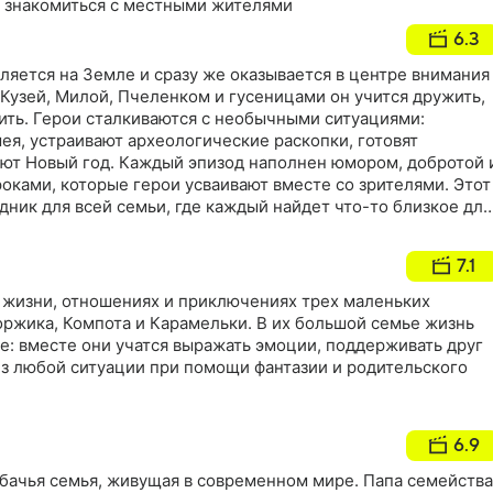
и знакомиться с местными жителями
6.3
ляется на Земле и сразу же оказывается в центре внимания
 Кузей, Милой, Пчеленком и гусеницами он учится дружить,
лить. Герои сталкиваются с необычными ситуациями:
ея, устраивают археологические раскопки, готовят
ют Новый год. Каждый эпизод наполнен юмором, добротой 
ками, которые герои усваивают вместе со зрителями. Этот
дник для всей семьи, где каждый найдет что-то близкое для
7.1
 жизни, отношениях и приключениях трех маленьких
оржика, Компота и Карамельки. В их большой семье жизнь
те: вместе они учатся выражать эмоции, поддерживать друг
из любой ситуации при помощи фантазии и родительского
6.9
обачья семья, живущая в современном мире. Папа семейства