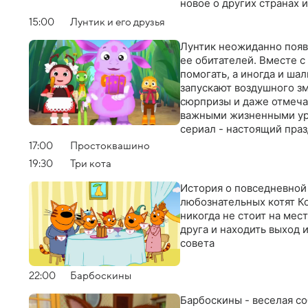
новое о других странах 
15:00
Лунтик и его друзья
Лунтик неожиданно появ
ее обитателей. Вместе с
помогать, а иногда и ша
запускают воздушного зм
сюрпризы и даже отмеча
важными жизненными уро
сериал - настоящий праз
себя
17:00
Простоквашино
19:30
Три кота
История о повседневной
любознательных котят К
никогда не стоит на мес
друга и находить выход 
совета
22:00
Барбоскины
Барбоскины - веселая с