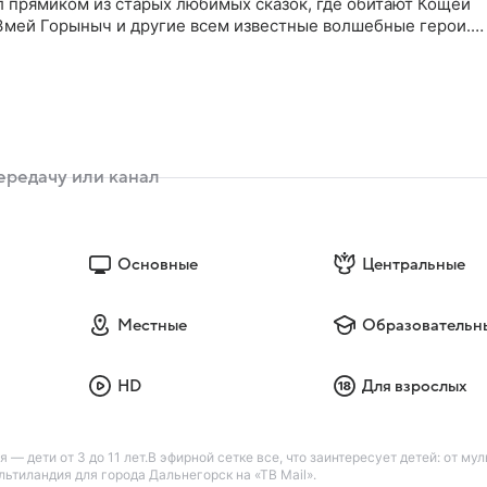
л прямиком из старых любимых сказок, где обитают Кощей
 Змей Горыныч и другие всем известные волшебные герои.
гда волшебным героям нужна помощь обычного земного
и пришел за Петей. Мальчику все по плечу: хоть избавить
 хоть доставить по адресу чудо-пирожки. Все потому, что
бавляй
Основные
Центральные
Местные
Образовательн
HD
Для взрослых
— дети от 3 до 11 лет.В эфирной сетке все, что заинтересует детей: от м
ьтиландия для города Дальнегорск на «ТВ Mail».