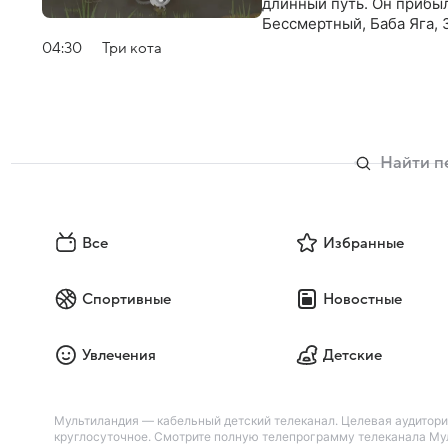
длинный путь. Он прибы
Бессмертный, Баба Яга,
Сказки сказками, а ино
04:30
Три кота
мальчика. Поэтому Волк 
Деда Мороза от амнезии,
смекалки у Пети хоть от
Все
Избранные
Спортивные
Новостные
Увлечения
Детские
Мультиландия — кабельный детский телеканал. Целевая аудитория 
круглосуточное. Смотрите полную телепрограмму телеканала Мул