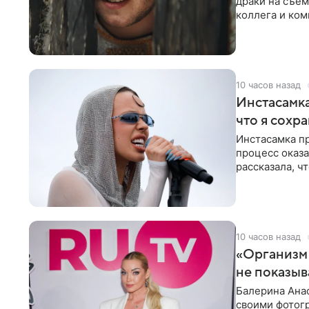
драки на съем
коллега и ком
10 часов назад
Инстасамка
что я сохр
Инстасамка пр
процесс оказа
рассказала, ч
«ужасно
10 часов назад
«Организм 
не показыв
Балерина Анас
своими фотогр