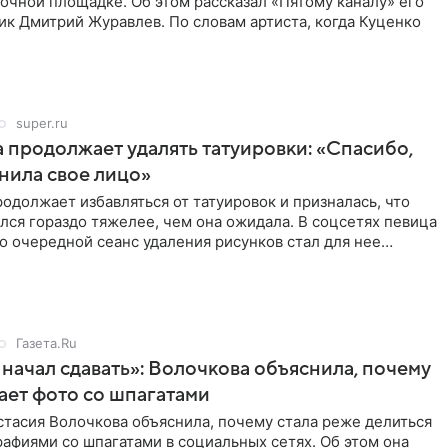
очной площадке. Об этом рассказал «Пятому каналу» его
ик Дмитрий Журавлев. По словам артиста, когда Куценко
super.ru
 продолжает удалять татуировки: «Спасибо,
анила свое лицо»
одолжает избавляться от татуировок и призналась, что
лся гораздо тяжелее, чем она ожидала. В соцсетях певица
то очередной сеанс удаления рисунков стал для нее
Газета.Ru
начал сдавать»: Волочкова объяснила, почему
ает фото со шпагатами
тасия Волочкова объяснила, почему стала реже делиться
афиями со шпагатами в социальных сетях. Об этом она