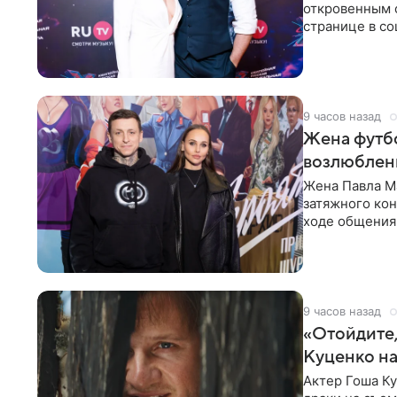
откровенным 
странице в со
время отпуска
9 часов назад
Жена футбо
возлюбленн
Жена Павла Ма
затяжного ко
ходе общения 
раньше судил 
9 часов назад
«Отойдите,
Куценко на
Актер Гоша Ку