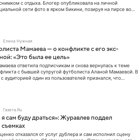
снимком с отдыха. Блогер опубликовала на личной
циальной сети фото в ярком бикини, позируя на пирсе во
 в Турции,
Елена Нужная
листа Мамаева — о конфликте с его экс-
ой: «Это была ее цель»
маева ответила подписчикам и снова вернулась к теме
нфликта с бывшей супругой футболиста Аланой Мамаевой. В
с аудиторией один из пользователей признался, что
о
Газета.Ru
 я сам буду драться»: Журавлев поддел
 съемках
ценко отказался от услуг дублера и сам исполнил сцену