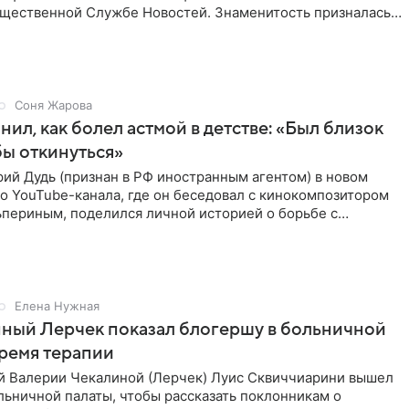
бщественной Службе Новостей. Знаменитость призналась,
Соня Жарова
нил, как болел астмой в детстве: «Был близок
обы откинуться»
ий Дудь (признан в РФ иностранным агентом) в новом
о YouTube-канала, где он беседовал с кинокомпозитором
ьпериным, поделился личной историей о борьбе с
 астмой в
Елена Нужная
ный Лерчек показал блогершу в больничной
время терапии
 Валерии Чекалиной (Лерчек) Луис Сквиччиарини вышел
ольничной палаты, чтобы рассказать поклонникам о