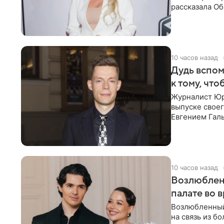
рассказала О
что на
10 часов назад
Дудь вспом
к тому, чт
Журналист Юр
выпуске своег
Евгением Гал
бронхиальной
10 часов назад
Возлюблен
палате во 
Возлюбленный
на связь из б