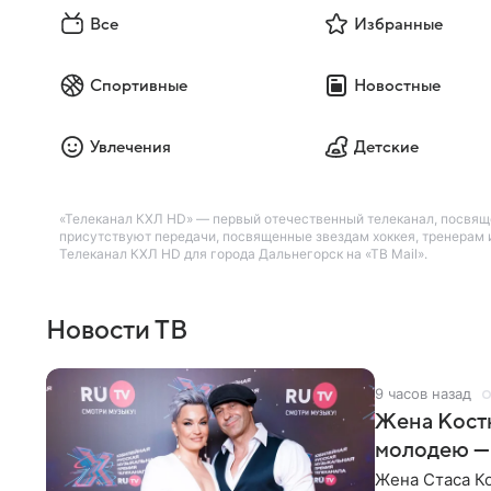
Все
Избранные
Спортивные
Новостные
Увлечения
Детские
«Телеканал КХЛ HD» — первый отечественный телеканал, посвяще
присутствуют передачи, посвященные звездам хоккея, тренерам
Телеканал КХЛ HD для города Дальнегорск на «ТВ Mail».
Новости ТВ
9 часов назад
Жена Кост
молодею —
Жена Стаса К