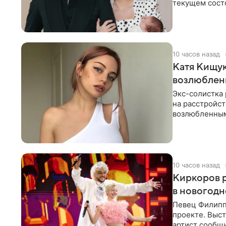
текущем состо
химиотерапии 
10 часов назад
Катя Кищук
возлюбле
Экс-солистка
на расстройст
возлюбленным
Дмитриев).
10 часов назад
Киркоров р
в новогодн
Певец Филипп
проекте. Выст
артист сообщи