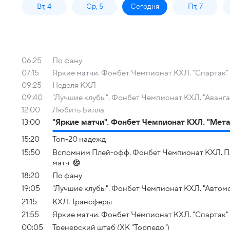
Вт, 4
Ср, 5
Сегодня
Пт, 7
06:25
По фану
07:15
Яркие матчи. Фонбет Чемпионат КХЛ. "Спартак" 
09:25
Неделя КХЛ
09:40
"Лучшие клубы". Фонбет Чемпионат КХЛ. "Аванга
12:00
Любить Билла
13:00
"Яркие матчи". Фонбет Чемпионат КХЛ. "Метал
15:20
Топ-20 надежд
15:50
Вспомним Плей-офф. Фонбет Чемпионат КХЛ. Плей-
матч
18:20
По фану
19:05
"Лучшие клубы". Фонбет Чемпионат КХЛ. "Автомо
21:15
КХЛ. Трансферы
21:55
Яркие матчи. Фонбет Чемпионат КХЛ. "Спартак" 
00:05
Тренерский штаб (ХК "Торпедо")