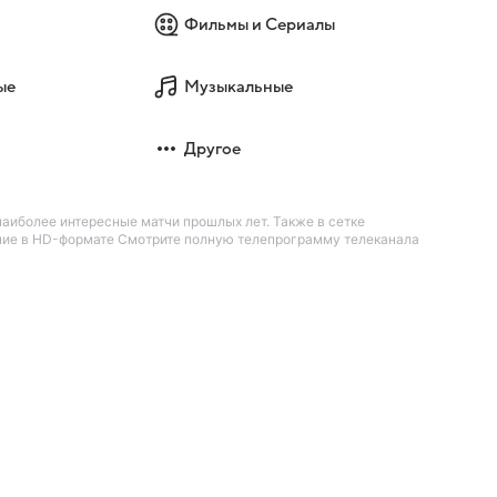
Фильмы и Сериалы
ые
Музыкальные
Другое
аиболее интересные матчи прошлых лет. Также в сетке
ание в HD-формате Смотрите полную телепрограмму телеканала