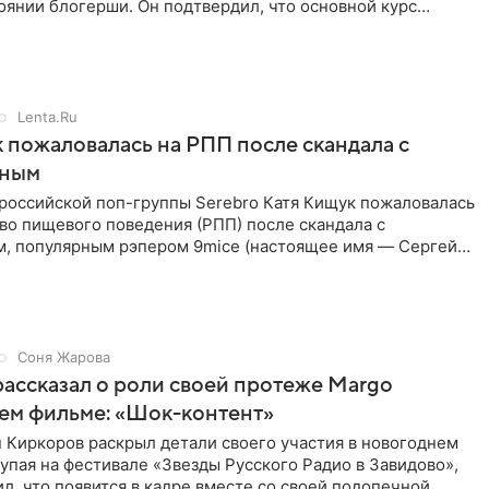
янии блогерши. Он подтвердил, что основной курс
позади, но
Lenta.Ru
 пожаловалась на РПП после скандала с
нным
 российской поп-группы Serebro Катя Кищук пожаловалась
во пищевого поведения (РПП) после скандала с
, популярным рэпером 9mice (настоящее имя — Сергей
Соня Жарова
ассказал о роли своей протеже Margo
ем фильме: «Шок-контент»
 Киркоров раскрыл детали своего участия в новогоднем
упая на фестивале «Звезды Русского Радио в Завидово»,
л, что появится в кадре вместе со своей подопечной