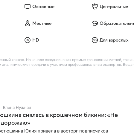
Основные
Центральные
Местные
Образовательн
HD
Для взрослых
нный хоккею. На канале ежедневно как прямые трансляции матчей, так и н
 и аналитические передачи с участием профессиональных экспертов. Вещ
Елена Нужная
юшкина снялась в крошечном бикини: «Не
 дорожаю»
остюшкина Юлия привела в восторг подписчиков