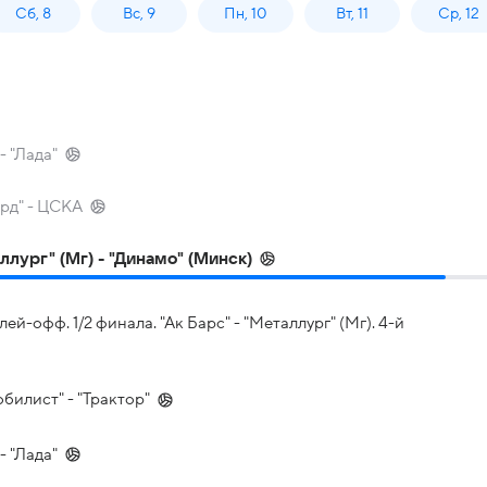
Сб, 8
Вс, 9
Пн, 10
Вт, 11
Ср, 12
- "Лада"
рд" - ЦСКА
лург" (Мг) - "Динамо" (Минск)
офф. 1/2 финала. "Ак Барс" - "Металлург" (Мг). 4-й
билист" - "Трактор"
- "Лада"