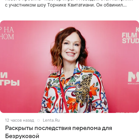
с участником шоу Торнике Квитатиани. Он обвинил
певицу в нечестной игре, и словесная перепалка
переросла в
12 часов назад
Lenta.Ru
Раскрыты последствия перелома для
Безруковой