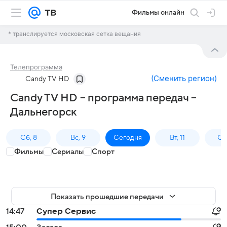
Фильмы онлайн
* транслируется московская сетка вещания
Телепрограмма
(
Сменить регион
)
Candy TV HD
Candy TV HD – программа передач –
Дальнегорск
Сб, 8
Вс, 9
Сегодня
Вт, 11
Ср,
Фильмы
Сериалы
Спорт
Показать прошедшие передачи
14:47
Супер Сервис