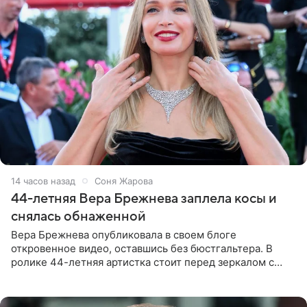
14 часов назад
Соня Жарова
44-летняя Вера Брежнева заплела косы и
снялась обнаженной
Вера Брежнева опубликовала в своем блоге
откровенное видео, оставшись без бюстгальтера. В
ролике 44-летняя артистка стоит перед зеркалом с
обнаженной грудью. Волосы певица собрала в косы и
надела головной убор.