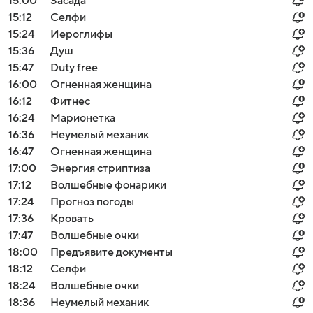
15:00
Засада
15:12
Селфи
15:24
Иероглифы
15:36
Душ
15:47
Duty free
16:00
Огненная женщина
16:12
Фитнес
16:24
Марионетка
16:36
Неумелый механик
16:47
Огненная женщина
17:00
Энергия стриптиза
17:12
Волшебные фонарики
17:24
Прогноз погоды
17:36
Кровать
17:47
Волшебные очки
18:00
Предъявите документы
18:12
Селфи
18:24
Волшебные очки
18:36
Неумелый механик