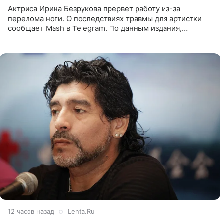
Актриса Ирина Безрукова прервет работу из-за
перелома ноги. О последствиях травмы для артистки
сообщает Mash в Telegram. По данным издания,
Безрукова пропустит 15 спектаклей — восемь показов
«Женитьбы Фигаро»,
12 часов назад
Lenta.Ru