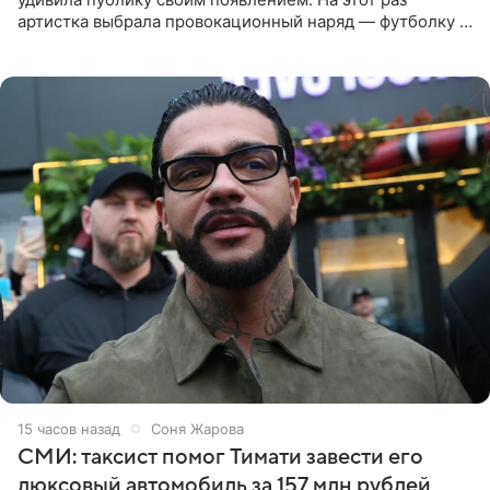
артистка выбрала провокационный наряд — футболку с
принтом, имитирующим полуобнаженную грудь. Свой
образ Глюкоза
15 часов назад
Соня Жарова
СМИ: таксист помог Тимати завести его
люксовый автомобиль за 157 млн рублей