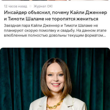
12 часов назад
Журнал OK!
Инсайдер объяснил, почему Кайли Дженнер
и Тимоти Шаламе не торопятся жениться
Звездная пара Кайли Дженнер и Тимоти Шаламе не
планируют скорую помолвку и свадьбу. На данном этапе
влюбленные полностью довольны текущим форматом
своих отношений и сознательно не хотят торопить
события. Сейчас