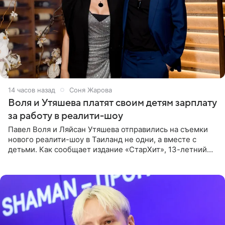
14 часов назад
Соня Жарова
Воля и Утяшева платят своим детям зарплату
за работу в реалити-шоу
Павел Воля и Ляйсан Утяшева отправились на съемки
нового реалити-шоу в Таиланд не одни, а вместе с
детьми. Как сообщает издание «СтарХит», 13-летний
Роберт и 11-летняя София не просто сопровождают
родителей, а