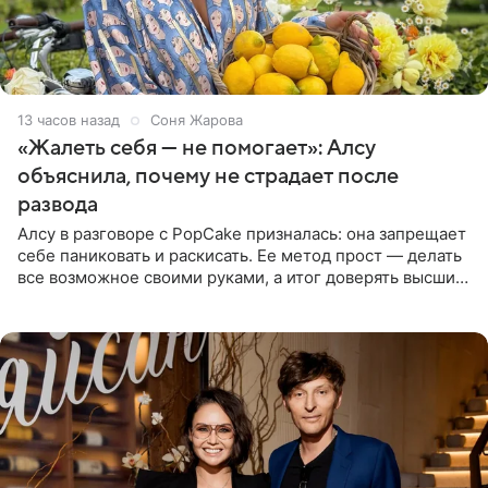
13 часов назад
Соня Жарова
«Жалеть себя — не помогает»: Алсу
объяснила, почему не страдает после
развода
Алсу в разговоре с PopCake призналась: она запрещает
себе паниковать и раскисать. Ее метод прост — делать
все возможное своими руками, а итог доверять высшим
силам. Певица утверждает, что истерики и потеря