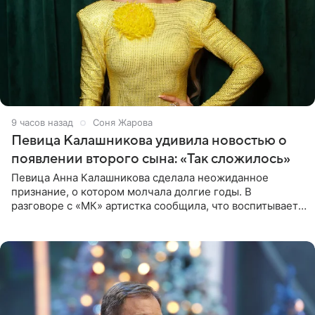
9 часов назад
Соня Жарова
Певица Калашникова удивила новостью о
появлении второго сына: «Так сложилось»
Певица Анна Калашникова сделала неожиданное
признание, о котором молчала долгие годы. В
разговоре с «МК» артистка сообщила, что воспитывает
не одного, а сразу двух сыновей. «На самом деле я
всегда мечтала, что