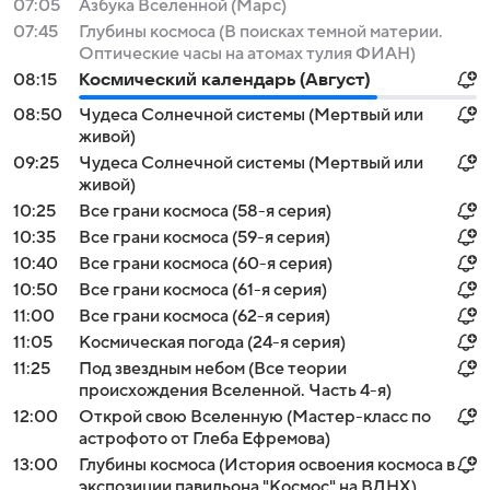
07:05
Азбука Вселенной (Марс)
07:45
Глубины космоса (В поисках темной материи.
Оптические часы на атомах тулия ФИАН)
08:15
Космический календарь (Август)
08:50
Чудеса Солнечной системы (Мертвый или
живой)
09:25
Чудеса Солнечной системы (Мертвый или
живой)
10:25
Все грани космоса (58-я серия)
10:35
Все грани космоса (59-я серия)
10:40
Все грани космоса (60-я серия)
10:50
Все грани космоса (61-я серия)
11:00
Все грани космоса (62-я серия)
11:05
Космическая погода (24-я серия)
11:25
Под звездным небом (Все теории
происхождения Вселенной. Часть 4-я)
12:00
Открой свою Вселенную (Мастер-класс по
астрофото от Глеба Ефремова)
13:00
Глубины космоса (История освоения космоса в
экспозиции павильона "Космос" на ВДНХ)