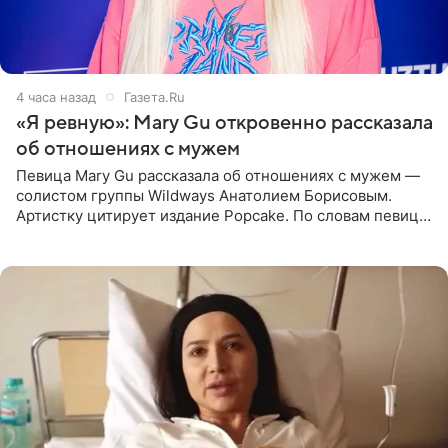
4 часа назад
Газета.Ru
«Я ревную»: Mary Gu откровенно рассказала
об отношениях с мужем
Певица Mary Gu рассказала об отношениях с мужем —
солистом группы Wildways Анатолием Борисовым.
Артистку цитирует издание Popcake. По словам певицы,
залог любви — это принять недостатки другого
человека. Также