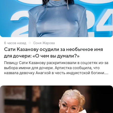
6 часов назад
Соня Жарова
Сати Казанову осудили за необычное имя
для дочери: «О чем вы думали?»
Певицу Сати Казанову раскритиковали в соцсетях из-за
выбора имени для дочери. Артистка сообщила, что
назвала девочку Анагхой в честь индуистской богини.
При этом исполнительница скрывала это имя от
поклонников