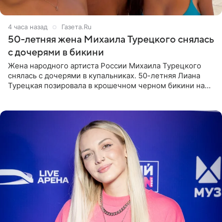
4 часа назад
Газета.Ru
50-летняя жена Михаила Турецкого снялась
с дочерями в бикини
Жена народного артиста России Михаила Турецкого
снялась с дочерями в купальниках. 50-летняя Лиана
Турецкая позировала в крошечном черном бикини на
пляже в Италии. Ее старшая дочь Сарина для отдыха
выбрала бандо