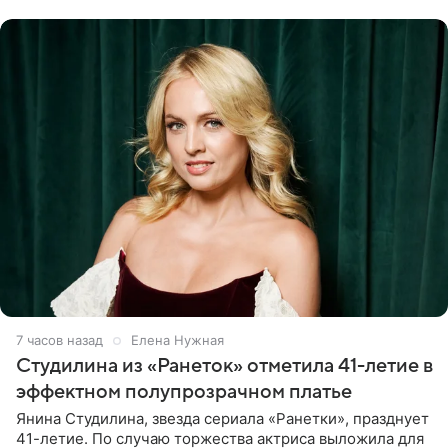
считает свою дочь
7 часов назад
Елена Нужная
Студилина из «Ранеток» отметила 41-летие в
эффектном полупрозрачном платье
Янина Студилина, звезда сериала «Ранетки», празднует
41-летие. По случаю торжества актриса выложила для