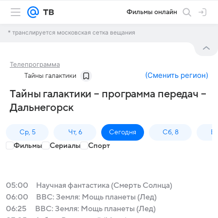
Фильмы онлайн
* транслируется московская сетка вещания
Телепрограмма
(
Сменить регион
)
Тайны галактики
Тайны галактики – программа передач –
Дальнегорск
Ср, 5
Чт, 6
Сегодня
Сб, 8
Вс
Фильмы
Сериалы
Спорт
05:00
Научная фантастика (Смерть Солнца)
06:00
BBC: Земля: Мощь планеты (Лед)
06:25
BBC: Земля: Мощь планеты (Лед)