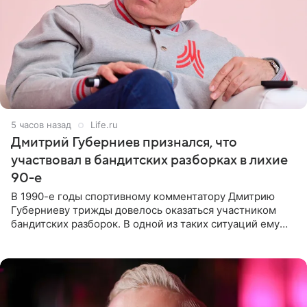
5 часов назад
Life.ru
Дмитрий Губерниев признался, что
участвовал в бандитских разборках в лихие
90-е
В 1990-е годы спортивному комментатору Дмитрию
Губерниеву трижды довелось оказаться участником
бандитских разборок. В одной из таких ситуаций ему
выдали тяжелый предмет и приказали вступить в драку,
однако он