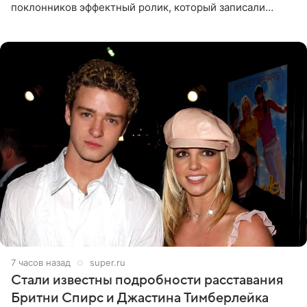
поклонников эффектный ролик, который записали
прошлой ночью. В кадре артистка предстала в
вечернем
7 часов назад
super.ru
Стали известны подробности расставания
Бритни Спирс и Джастина Тимберлейка