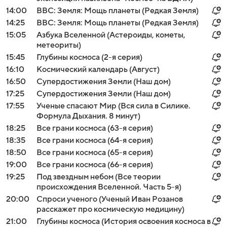
14:00
BBC: Земля: Мощь планеты (Редкая Земля)
14:25
BBC: Земля: Мощь планеты (Редкая Земля)
15:05
Азбука Вселенной (Астероиды, кометы,
метеориты)
15:45
Глубины космоса (2-я серия)
16:10
Космический календарь (Август)
16:50
Супердостижения Земли (Наш дом)
17:25
Супердостижения Земли (Наш дом)
17:55
Ученые спасают Мир (Вся сила в Силике.
Формула Дыхания. 8 минут)
18:25
Все грани космоса (63-я серия)
18:35
Все грани космоса (64-я серия)
18:50
Все грани космоса (65-я серия)
19:00
Все грани космоса (66-я серия)
19:25
Под звездным небом (Все теории
происхождения Вселенной. Часть 5-я)
20:00
Спроси ученого (Ученый Иван Розанов
расскажет про космическую медицину)
21:00
Глубины космоса (История освоения космоса в