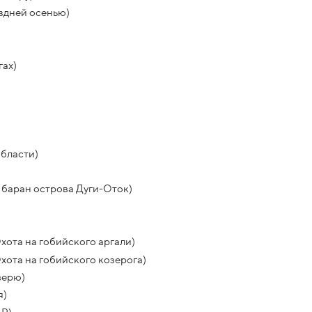
оздней осенью)
гах)
области)
 баран острова Дуги-Оток)
хота на гобийского аргали)
хота на гобийского козерога)
верю)
я)