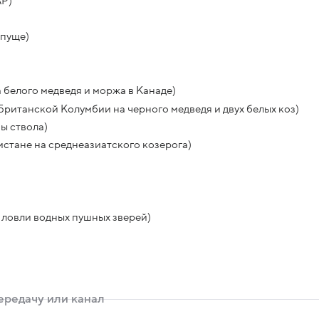
АР)
 пуще)
белого медведя и моржа в Канаде)
ританской Колумбии на черного медведя и двух белых коз)
ы ствола)
истане на среднеазиатского козерога)
 ловли водных пушных зверей)