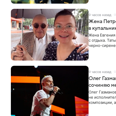
9 часов назад
Жена Петр
в купальни
Жена Евгения
с отдыха. Тат
черно-сиренев
«Татьяна,
9 часов назад
Олег Газма
сочиняю м
Олег Газманов
не исполнител
композиции, а
музыканта,