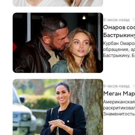
9 часов назад
Омаров соо
Бастрыкину
Курбан Омаро
обращение, а
Бастрыкину. 
в личном блог
9 часов назад
Меган Марк
Американская
раскритикова
Знаменитость
Сассекской, п