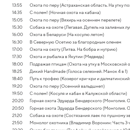
13:55
Охота по перу (Астраханская область. На утку п
14:35
С полем! (Ночная охота на кабана)
15:05
Охота по перу (Вяхирь на осеннем перелете)
15:30
Собака на охоте (Легавая. Дупель на заливных лу
16:00
Охота в Беларуси (На косулю летом)
16:30
В Северную Осетию за благородным оленем
17:00
Охота на охоту (Литва. На бобра и нутрию)
17:30
Охота и рыбалка в Якутии (Медведь)
18:00
Подражая птицам (Охота на утку в Московской 
18:25
Дикий Handmade (Голоса селезней. Манок 4 в 1)
18:40
Путь к трофею (Козерог кри-кри и далматинский
19:20
Охота по перу (Осенний вальдшнеп)
19:50
С полем! (Косуля и кабан в Калужской области)
20:20
Горная охота Эдуарда Бендерского (Монголия. О
20:50
Горная охота Эдуарда Бендерского (Монголия. О
21:20
Собака на охоте (Состязания лаек по пушному з
21:50
Монолог охотника (Владимир Воронин: Часть 3-