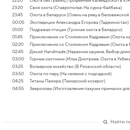
22:20
Охота без границ (Трофейный калейдоскоп в Ю
23:20
Своя охота (Ставрополье. На сурка-байбака)
23:45
Охота в Беларуси (Олень на реву в Беловежской
00:05
Экспедиции Александра Егорова (Таджикистан)
01:00
Подражая птицам (Гусиная охота в Беларуси)
01:45
Приключения со Стилияном Кадревым (Охота на 
02:20
Приключения со Стилияном Кадревым (Охота в Б
02:45
Дикий Handmade (Нарезное оружие. Выбор длин
03:00
Горные охотники (Илья Дмитриев. Охота в Узбек
03:25
Вольерное хозяйство (В Рязанской области)
03:50
Охота по перу (На селезня с подсадной)
04:25
Титаны Памира (Памирский козерог)
04:55
Звероловы (Изготовление пахучих приманок для