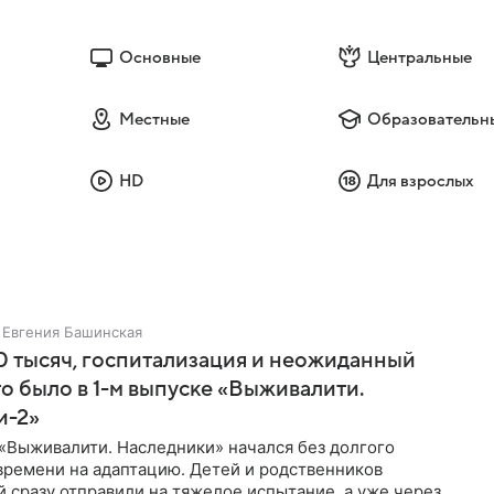
Основные
Центральные
Местные
Образовательн
HD
Для взрослых
Евгения Башинская
 тысяч, госпитализация и неожиданный
то было в 1-м выпуске «Выживалити.
и-2»
«Выживалити. Наследники» начался без долгого
времени на адаптацию. Детей и родственников
 сразу отправили на тяжелое испытание, а уже через