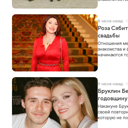
несколько дне
8 часов назад
Роза Сябит
свадьбы
Отношения ме
знакомства и 
начинаются то
многого,
9 часов назад
Бруклин Бе
годовщину
Накануне Бру
своей повтор
которую не по
считает это