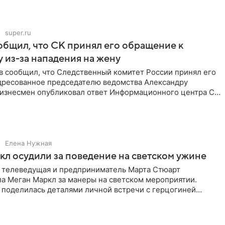
super.ru
бщил, что СК принял его обращение к
 из-за нападения на жену
в сообщил, что Следственный комитет России принял его
дресованное председателю ведомства Александру
Бизнесмен опубликовал ответ Информационного центра СК
е. В
Елена Нужная
л осудили за поведение на светском ужине
 телеведущая и предприниматель Марта Стюарт
ла Меган Маркл за манеры на светском мероприятии.
 поделилась деталями личной встречи с герцогиней
ишет PageSix. По