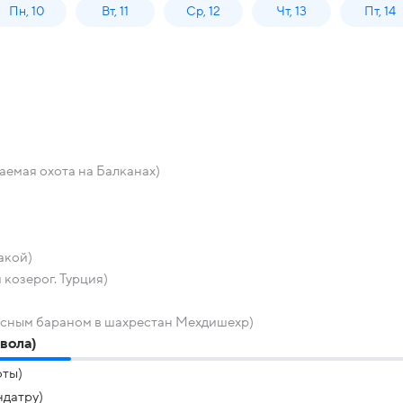
Пн, 10
Вт, 11
Ср, 12
Чт, 13
Пт, 14
емая охота на Балканах)
акой)
козерог. Турция)
расным бараном в шахрестан Мехдишехр)
вола)
оты)
датру)