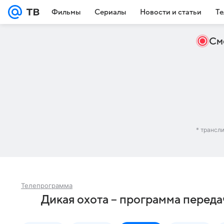
Фильмы
Сериалы
Новости и статьи
Те
См
* трансл
Телепрограмма
Дикая охота – программа переда