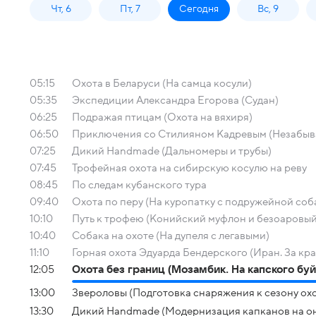
Чт, 6
Пт, 7
Сегодня
Вс, 9
05:15
Охота в Беларуси (На самца косули)
05:35
Экспедиции Александра Егорова (Судан)
06:25
Подражая птицам (Охота на вяхиря)
06:50
Приключения со Стилияном Кадревым (Незабыва
07:25
Дикий Handmade (Дальномеры и трубы)
07:45
Трофейная охота на сибирскую косулю на реву
08:45
По следам кубанского тура
09:40
Охота по перу (На куропатку с подружейной соб
10:10
Путь к трофею (Конийский муфлон и безоаровый 
10:40
Собака на охоте (На дупеля с легавыми)
11:10
Горная охота Эдуарда Бендерского (Иран. За к
12:05
Охота без границ (Мозамбик. На капского буй
13:00
Звероловы (Подготовка снаряжения к сезону ох
13:30
Дикий Handmade (Модернизация капканов на он