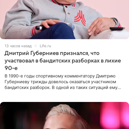
13 часов назад
Life.ru
Дмитрий Губерниев признался, что
участвовал в бандитских разборках в лихие
90-е
В 1990-е годы спортивному комментатору Дмитрию
Губерниеву трижды довелось оказаться участником
бандитских разборок. В одной из таких ситуаций ему
выдали тяжелый предмет и приказали вступить в драку,
однако он