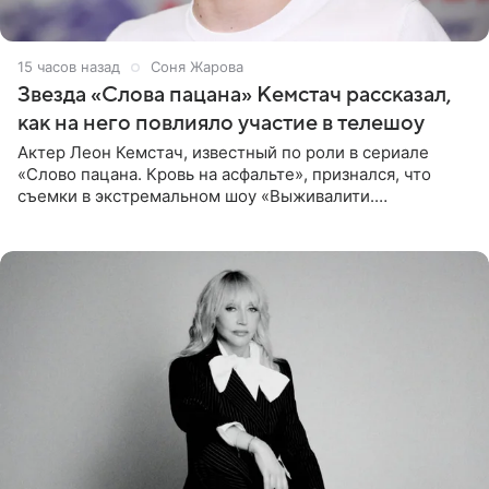
15 часов назад
Соня Жарова
Звезда «Слова пацана» Кемстач рассказал,
как на него повлияло участие в телешоу
Актер Леон Кемстач, известный по роли в сериале
«Слово пацана. Кровь на асфальте», признался, что
съемки в экстремальном шоу «Выживалити.
Наследники» кардинально повлияли на его образ жизни.
Подробностями он