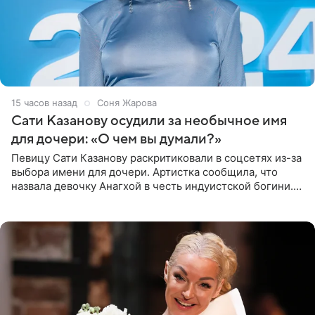
15 часов назад
Соня Жарова
Сати Казанову осудили за необычное имя
для дочери: «О чем вы думали?»
Певицу Сати Казанову раскритиковали в соцсетях из-за
выбора имени для дочери. Артистка сообщила, что
назвала девочку Анагхой в честь индуистской богини.
При этом исполнительница скрывала это имя от
поклонников