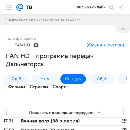
Фильмы онлайн
* транслируется московская сетка вещания
Телепрограмма
(
Сменить регион
)
FAN HD
FAN HD – программа передач –
Дальнегорск
Ср, 5
Чт, 6
Сегодня
Сб, 8
Вс
Фильмы
Сериалы
Спорт
Показать прошедшие передачи
17:31
Вечная воля (38-я серия)