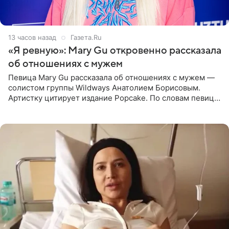
13 часов назад
Газета.Ru
«Я ревную»: Mary Gu откровенно рассказала
об отношениях с мужем
Певица Mary Gu рассказала об отношениях с мужем —
солистом группы Wildways Анатолием Борисовым.
Артистку цитирует издание Popcake. По словам певицы,
залог любви — это принять недостатки другого
человека. Также