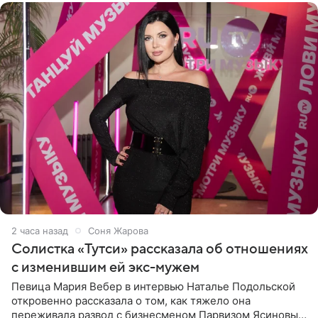
2 часа назад
Соня Жарова
Солистка «Тутси» рассказала об отношениях
с изменившим ей экс-мужем
Певица Мария Вебер в интервью Наталье Подольской
откровенно рассказала о том, как тяжело она
переживала развод с бизнесменом Парвизом Ясиновым.