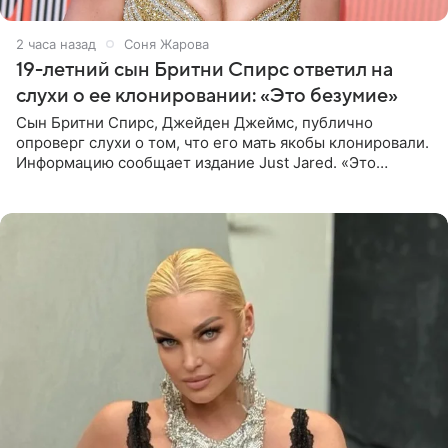
2 часа назад
Соня Жарова
19-летний сын Бритни Спирс ответил на
слухи о ее клонировании: «Это безумие»
Сын Бритни Спирс, Джейден Джеймс, публично
опроверг слухи о том, что его мать якобы клонировали.
Информацию сообщает издание Just Jared. «Это
заставляет меня понять, что многое в СМИ
преувеличено и фальшиво.