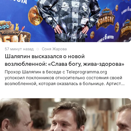
57 минут назад
Соня Жарова
Шаляпин высказался о новой
возлюбленной: «Слава богу, жива-здорова»
Прохор Шаляпин в беседе с Teleprogramma.org
успокоил поклонников относительно состояния своей
возлюбленной, которая оказалась в больнице. Артист
признался, что выдохнул спокойно: жизнь женщины вне
опасности, а