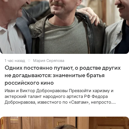
1 час назад
Мария Серяпова
Одних постоянно путают, о родстве других
не догадываются: знаменитые братья
российского кино
Иван и Виктор Добронравовы Превзойти харизму и
актерский талант народного артиста РФ Федора
Добронравова, известного по «Сватам», непросто.
Однако его сыновья достойно продолжают знаменитую
фамилию в