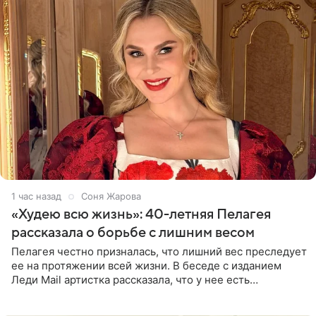
1 час назад
Соня Жарова
«Худею всю жизнь»: 40-летняя Пелагея
рассказала о борьбе с лишним весом
Пелагея честно призналась, что лишний вес преследует
ее на протяжении всей жизни. В беседе с изданием
Леди Mail артистка рассказала, что у нее есть
предрасположенность к полноте, а с годами держать
себя в форме