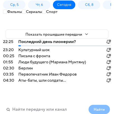
Ср, 5
Чт, 6
Сегодня
Сб, 8
Вс
Фильмы
Сериалы
Спорт
Показать прошедшие передачи
22:25
Последний день пионерии?
23:20
Культурный шок
00:25
Письма с фронта
01:55
Люди будущего (Мариана Мунтяну)
02:30
Берлин
03:35
Первопечатник Иван Федоров
04:30
Аты-баты, шли солдаты...
Найти