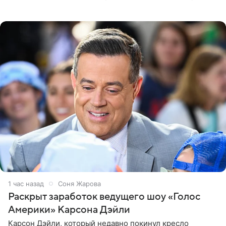
в Instagram (принадлежит компании Meta, признанной
экстремистской
1 час назад
Соня Жарова
Раскрыт заработок ведущего шоу «Голос
Америки» Карсона Дэйли
Карсон Дэйли, который недавно покинул кресло