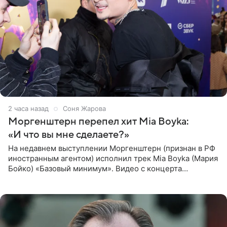
2 часа назад
Соня Жарова
Моргенштерн перепел хит Mia Boyka:
«И что вы мне сделаете?»
На недавнем выступлении Моргенштерн (признан в РФ
иностранным агентом) исполнил трек Mia Boyka (Мария
Бойко) «Базовый минимум». Видео с концерта
опубликовала Алена Жигалова в своем Telegram-
канале. «Доброе утро