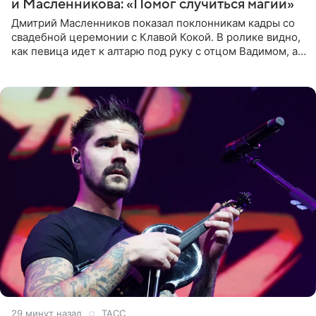
и Масленникова: «Помог случиться магии»
Дмитрий Масленников показал поклонникам кадры со
свадебной церемонии с Клавой Кокой. В ролике видно,
как певица идет к алтарю под руку с отцом Вадимом, а у
алтаря ее ждут жених и Филипп Киркоров. Именно
29 минут назад
ТАСС