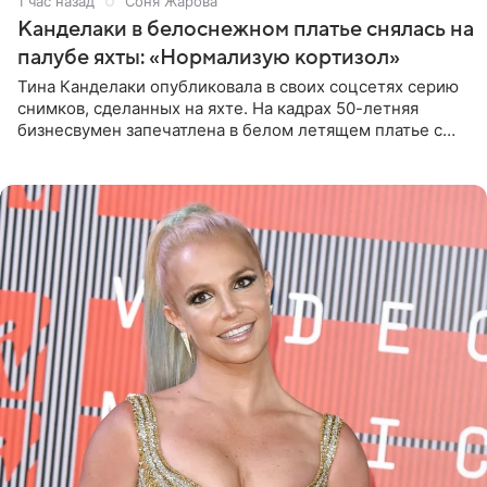
1 час назад
Соня Жарова
Канделаки в белоснежном платье снялась на
палубе яхты: «Нормализую кортизол»
Тина Канделаки опубликовала в своих соцсетях серию
снимков, сделанных на яхте. На кадрах 50-летняя
бизнесвумен запечатлена в белом летящем платье с
глубокими разрезами на талии. Свой образ Канделаки
дополнила