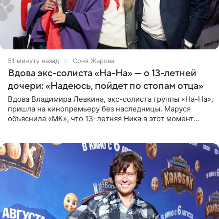
51 минуту назад
Соня Жарова
Вдова экс-солиста «На-На» — о 13-летней
дочери: «Надеюсь, пойдет по стопам отца»
Вдова Владимира Левкина, экс-солиста группы «На-На»,
пришла на кинопремьеру без наследницы. Маруся
объяснила «МК», что 13-летняя Ника в этот момент
возвращалась домой с международного вокального
конкурса, где