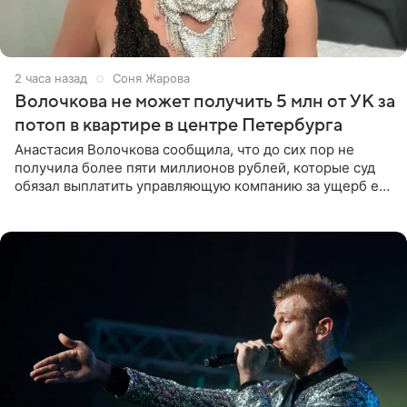
2 часа назад
Соня Жарова
Волочкова не может получить 5 млн от УК за
потоп в квартире в центре Петербурга
Анастасия Волочкова сообщила, что до сих пор не
получила более пяти миллионов рублей, которые суд
обязал выплатить управляющую компанию за ущерб ее
квартире в Санкт-Петербурге. В соцсети артистка
выложила