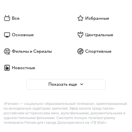
Все
Избранные
Основные
Центральные
Фильмы и Сериалы
Спортивные
Новостные
Показать еще
«Ратник» — социально-образовательный телеканал, ориентированный
на молодежную аудиторию зрителей. Эфир канала представлен
российским историческим кино, мультфильмами, документальными и
художественными фильмами. Смотрите полную телепрограмму
телеканала Ратник для города Дальнереченск на «ТВ Mail».