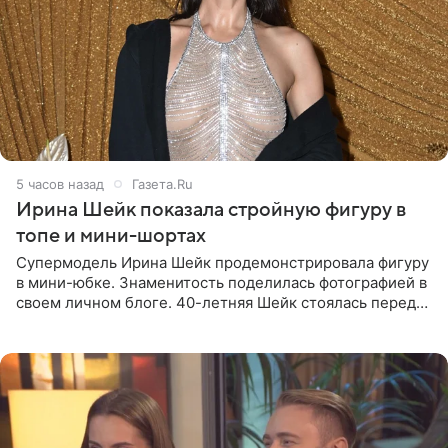
5 часов назад
Газета.Ru
Ирина Шейк показала стройную фигуру в
топе и мини-шортах
Супермодель Ирина Шейк продемонстрировала фигуру
в мини-юбке. Знаменитость поделилась фотографией в
своем личном блоге. 40-летняя Шейк стоялась перед
зеркалом в черном топе с кружевом, который
дополнила