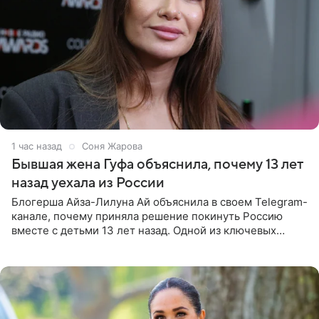
1 час назад
Соня Жарова
Бывшая жена Гуфа объяснила, почему 13 лет
назад уехала из России
Блогерша Айза-Лилуна Ай объяснила в своем Telegram-
канале, почему приняла решение покинуть Россию
вместе с детьми 13 лет назад. Одной из ключевых
причин переезда на Бали стало желание оградить
старшего сына от