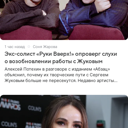
1 час назад
Соня Жарова
Экс-солист «Руки Вверх!» опроверг слухи
о возобновлении работы с Жуковым
Алексей Потехин в разговоре с изданием «Абзац»
объяснил, почему их творческие пути с Сергеем
Жуковым больше не пересекутся. Недавно артисты
воссоединились на большом концерте «30 нам уже!»,
который прошел в