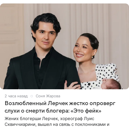
наряда стало
2 часа назад
Соня Жарова
Возлюбленный Лерчек жестко опроверг
слухи о смерти блогера: «Это фейк»
Жених блогерши Лерчек, хореограф Луис
Сквиччиарини, вышел на связь с поклонниками и