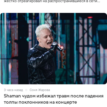
жестко отреагировал на распространившиеся в сети
слухи о смерти Валерии Чекалиной. «Это фейк! Я в
шоке, что такие люди
3 часа назад
Соня Жарова
Shaman чудом избежал травм после падения
толпы поклонников на концерте