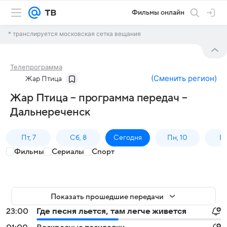
Фильмы онлайн
* транслируется московская сетка вещания
Телепрограмма
(
Сменить регион
)
Жар Птица
Жар Птица – программа передач –
Дальнереченск
Пт, 7
Сб, 8
Сегодня
Пн, 10
Вт,
Фильмы
Сериалы
Спорт
Показать прошедшие передачи
23:00
Где песня льется, там легче живется