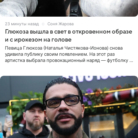
23 минуты назад
Соня Жарова
Глюкоза вышла в свет в откровенном образе
и с ирокезом на голове
Певица Глюкоза (Наталья Чистякова-Ионова) снова
удивила публику своим появлением. На этот раз
артистка выбрала провокационный наряд — футболку с
принтом, имитирующим полуобнаженную грудь. Свой
образ Глюкоза