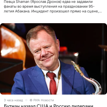
Певца Shaman (Ярослав Дронов) едва не задавили
фанаты во время выступления на праздновании 95-
летия Абакана. Инцидент произошел прямо на сцене,
подробности сообщает «Абзац». Толпа поклонников
навалилась на
3 часа назад
© РИА Новости
Бутман назвал США и Россию лидерами