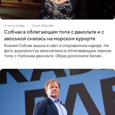
4 часа назад
Соня Жарова
Собчак в облегающем топе с декольте и с
авоськой снялась на морском курорте
Ксения Собчак вышла в свет в откровенном наряде. На
фото журналистка запечатлена в обтягивающем черном
топе с глубоким декольте. Образ дополнили белая
юбка-миди, вьетнамки на платформе и соломенная
шляпа.