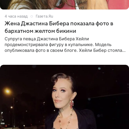
4 часа назад
Газета.Ru
Жена Джастина Бибера показала фото в
бархатном желтом бикини
Супруга певца Джастина Бибера Хейли
продемонстрирвала фигуру в купальнике. Модель
опубликовала фото в своем блоге. Хейли Бибер стояла
перед зеркалом в желтом крошечном бархатном
бикини, которое дополнила