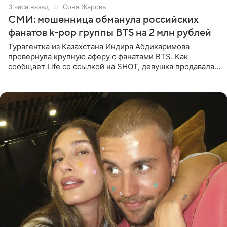
3 часа назад
Соня Жарова
СМИ: мошенница обманула российских
фанатов k-pop группы BTS на 2 млн рублей
Турагентка из Казахстана Индира Абдикаримова
провернула крупную аферу с фанатами BTS. Как
сообщает Life со ссылкой на SHOT, девушка продавала
поддельные туры на концерт группы в Пусане. По
данным издания,