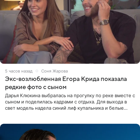
5 часов назад
Соня Жарова
Экс-возлюбленная Егора Крида показала
редкие фото с сыном
Дарья Клюкина выбралась на прогулку по реке вместе с
сыном и поделилась кадрами с отдыха. Для выхода в
свет модель надела синий лиф купальника и белые
шорты, дополнив образ солнцезащитными очками.
Волосы