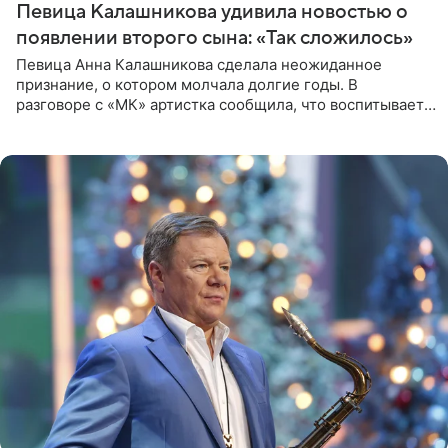
Певица Калашникова удивила новостью о
появлении второго сына: «Так сложилось»
Певица Анна Калашникова сделала неожиданное
признание, о котором молчала долгие годы. В
разговоре с «МК» артистка сообщила, что воспитывает
не одного, а сразу двух сыновей. «На самом деле я
всегда мечтала, что