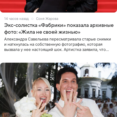
14 часов назад
Соня Жарова
Экс-солистка «Фабрики» показала архивные
фото: «Жила не своей жизнью»
Александра Савельева пересматривала старые снимки
и наткнулась на собственную фотографию, которая
вызвала у нее настоящий шок. Артистка заявила, что
пропасть между ее прошлым и нынешним обликом
огромна. При