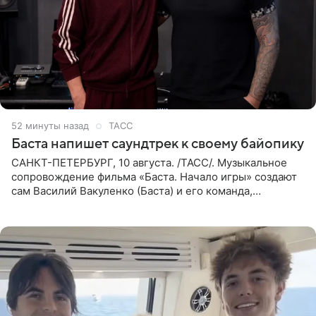
52 минуты назад
ТАСС
Баста напишет саундтрек к своему байопику
САНКТ-ПЕТЕРБУРГ, 10 августа. /ТАСС/. Музыкальное
сопровождение фильма «Баста. Начало игры» создают
сам Василий Вакуленко (Баста) и его команда,
композитором картины выступил рэпер QП (Вадим
Карпенко). Об этом