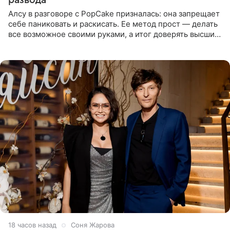
Алсу в разговоре с PopCake призналась: она запрещает
себе паниковать и раскисать. Ее метод прост — делать
все возможное своими руками, а итог доверять высшим
силам. Певица утверждает, что истерики и потеря
18 часов назад
Соня Жарова