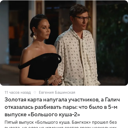
11 часов назад
Евгения Башинская
Золотая карта напугала участников, а Галич
отказалась разбивать пары: что было в 5-м
выпуске «Большого куша-2»
Пятый выпуск «Большого куша. Бангкок» прошел без
вылета, но едва не изменил состав сразу нескольких