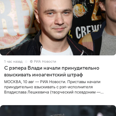
1 час назад
© РИА Новости
С рэпера Влади начали принудительно
взыскивать иноагентский штраф
МОСКВА, 10 авг — РИА Новости. Приставы начали
принудительно взыскивать с рэп-исполнителя
Владислава Лешкевича (творческий псевдоним —
Влади; признан иноагентом в РФ) штраф за нарушение
порядка деятельности