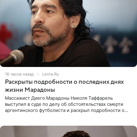
16 часов назад
Lenta.Ru
Раскрыты подробности о последних днях
жизни Марадоны
Массажист Диего Марадоны Николя Таффарель
выступил в суде по делу об обстоятельствах смерти
аргентинского футболиста и раскрыл подробности о
последних днях его жизни. Его слова приводит AFP. На
заседании