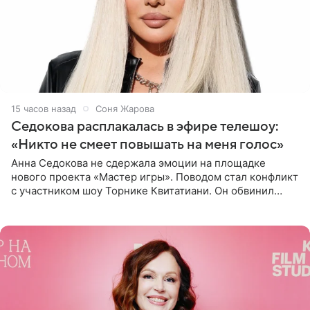
15 часов назад
Соня Жарова
Седокова расплакалась в эфире телешоу:
«Никто не смеет повышать на меня голос»
Анна Седокова не сдержала эмоции на площадке
нового проекта «Мастер игры». Поводом стал конфликт
с участником шоу Торнике Квитатиани. Он обвинил
певицу в нечестной игре, и словесная перепалка
переросла в