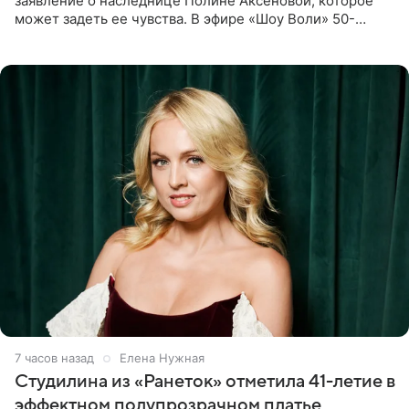
заявление о наследнице Полине Аксеновой, которое
может задеть ее чувства. В эфире «Шоу Воли» 50-
летняя знаменитость откровенно призналась, что не
считает свою дочь
7 часов назад
Елена Нужная
Студилина из «Ранеток» отметила 41-летие в
эффектном полупрозрачном платье