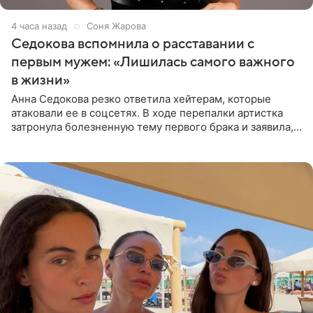
4 часа назад
Соня Жарова
Седокова вспомнила о расставании с
первым мужем: «Лишилась самого важного
в жизни»
Анна Седокова резко ответила хейтерам, которые
атаковали ее в соцсетях. В ходе перепалки артистка
затронула болезненную тему первого брака и заявила,
что чужие судьбы — не ее зона ответственности. От
Валентина