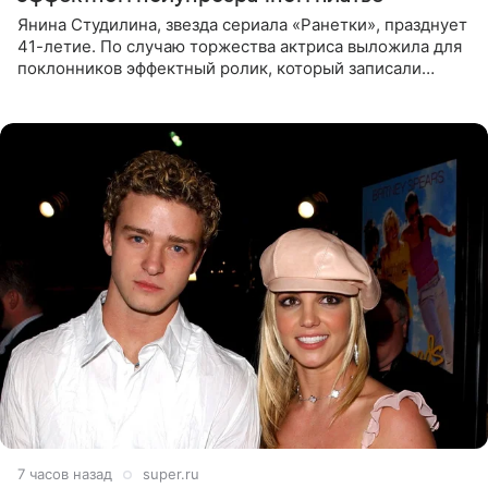
Янина Студилина, звезда сериала «Ранетки», празднует
41-летие. По случаю торжества актриса выложила для
поклонников эффектный ролик, который записали
прошлой ночью. В кадре артистка предстала в
вечернем
7 часов назад
super.ru