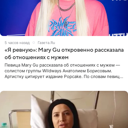
5 часов назад
Газета.Ru
«Я ревную»: Mary Gu откровенно рассказала
об отношениях с мужем
Певица Mary Gu рассказала об отношениях с мужем —
солистом группы Wildways Анатолием Борисовым.
Артистку цитирует издание Popcake. По словам певицы,
залог любви — это принять недостатки другого
человека. Также