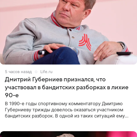
5 часов назад
Life.ru
Дмитрий Губерниев признался, что
участвовал в бандитских разборках в лихие
90-е
В 1990-е годы спортивному комментатору Дмитрию
Губерниеву трижды довелось оказаться участником
бандитских разборок. В одной из таких ситуаций ему
выдали тяжелый предмет и приказали вступить в драку,
однако он