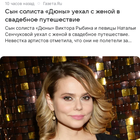
10 часов назад
Газета.Ru
Сын солиста «Дюны» уехал с женой в
свадебное путешествие
Сын солиста «Дюны» Виктора Рыбина и певицы Натальи
Сенчуковой уехал с женой в свадебное путешествие.
Невестка артистов отметила, что они не полетели за
границу, а выбрали для отдыха эко-комплекс в
Калужской