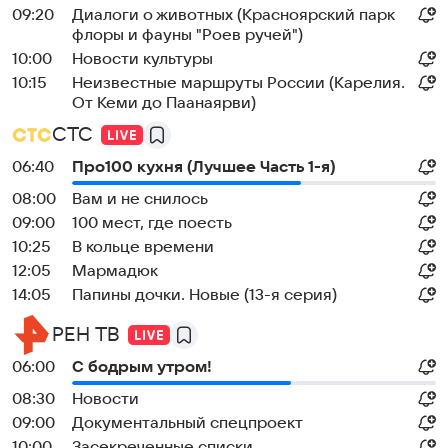
09:20
Диалоги о животных (Красноярский парк
флоры и фауны "Роев ручей")
10:00
Новости культуры
10:15
Неизвестные маршруты России (Карелия.
От Кеми до Паанаярви)
СТС
06:40
Про100 кухня (Лучшее Часть 1-я)
08:00
Вам и нe снилоcь
09:00
100 мест, где поесть
10:25
В кольце времени
12:05
Мармадюк
14:05
Папины дочки. Новые (13-я серия)
РЕН ТВ
06:00
С бодрым утром!
08:30
Новости
09:00
Документальный спецпроект
10:00
Заcекрeченные списки