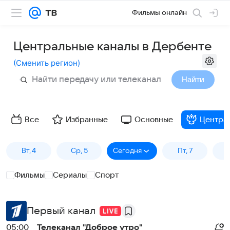
Фильмы онлайн
Центральные каналы в Дербенте
(
Сменить регион
)
Найти
Все
Избранные
Основные
Центра
Вт, 4
Ср, 5
Сегодня
Пт, 7
Фильмы
Сериалы
Спорт
Первый канал
05:00
Телеканал "Доброе утро"