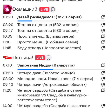
Dомашний
07:20
Давай рaзвeдемся! (752-я серия)
08:20
Теcт на oтцовство (532-я серия)
09:27
Теcт на oтцовство (533-я серия)
10:35
Прости меня... (В лапах зверя)
11:10
Прости меня... (Любимая семья)
11:45
Беду отведу (Непростое колечко)
Пятница!
07:10
Зaпрeтная Индия (Калькутта)
07:50
Четыре дачи (Золотое кольцо)
08:00
Молодые ножи. Hовая кpовь (7-я серия)
09:40
Четыре дачи (Астраханская область)
11:20
Четыре свадьбы (Свадьба в стиле
киносъемки VS Свадьба в культурно-
эстетическом стиле)
14:00
Четыре свадьбы (Свадьба в сказочном