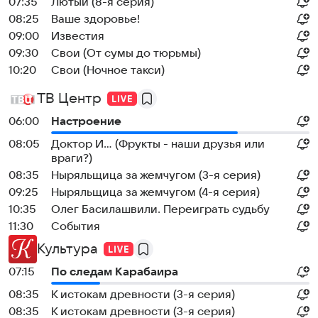
07:35
Лютый (8-я серия)
08:25
Ваше здоровье!
09:00
Известия
09:30
Свои (От сумы до тюрьмы)
10:20
Свои (Ночное такси)
ТВ Центр
06:00
Настроение
08:05
Доктор И... (Фрукты - наши друзья или
враги?)
08:35
Ныряльщица за жемчугом (3-я серия)
09:25
Ныряльщица за жемчугом (4-я серия)
10:35
Олег Басилашвили. Переиграть судьбу
11:30
События
Культура
07:15
По следам Карабаира
08:35
К истокам древности (3-я серия)
08:35
К истокам древности (3-я серия)