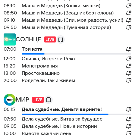
08:10
Маша и Медведь (Кошки-мышки)
08:50
Маша и Медведь (Всадник без головы)
09:10
Маша и Медведь (Спи, моя радость, усни!)
09:50
Маша и Медведь (Туманная история)
СОЛНЦЕ
07:00
Три кота
12:00
Оливка, Игорек и Рекс
15:20
Монстромания
18:00
Простоквашино
20:00
Родители. Так и живем
МИР
06:15
Дела судебные. Деньги верните!
07:50
Дела судебные. Битва за будущее
09:05
Дела судебные. Новые истории
10:00
Вместе каждый день