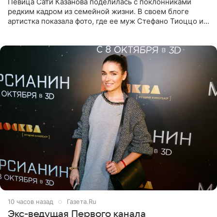
Певица Сати Казанова поделилась с поклонниками
редким кадром из семейной жизни. В своем блоге
артистка показала фото, где ее муж Стефано Тиоццо и
их маленькая дочь спят рядом. На снимке отец и
малышка лежат в
10 часов назад
Газета.Ru
Экс-ведущая Первого канала