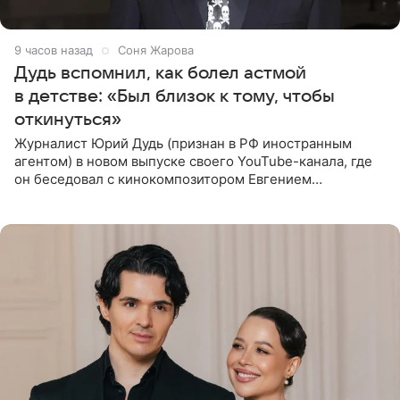
9 часов назад
Соня Жарова
Дудь вспомнил, как болел астмой
в детстве: «Был близок к тому, чтобы
откинуться»
Журналист Юрий Дудь (признан в РФ иностранным
агентом) в новом выпуске своего YouTube-канала, где
он беседовал с кинокомпозитором Евгением
Гальпериным, поделился личной историей о борьбе с
бронхиальной астмой в