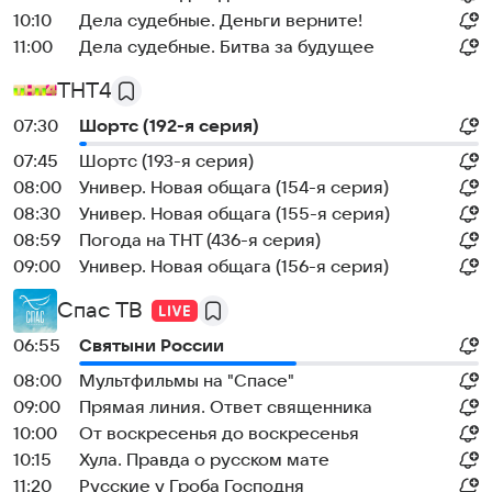
10:10
Дела судебные. Деньги верните!
11:00
Дела судебные. Битва за будущее
ТНТ4
07:30
Шортс (192-я серия)
07:45
Шортс (193-я серия)
08:00
Универ. Новая общага (154-я серия)
08:30
Универ. Новая общага (155-я серия)
08:59
Погода на ТНТ (436-я серия)
09:00
Универ. Новая общага (156-я серия)
Спас ТВ
06:55
Святыни России
08:00
Мультфильмы на "Спасе"
09:00
Прямая линия. Ответ священника
10:00
От воскресенья до воскресенья
10:15
Хула. Правда о русском мате
11:20
Русские у Гроба Господня