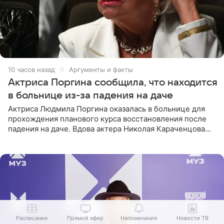
10 часов назад
Аргументы и факты
Актриса Поргина сообщила, что находится
в больнице из-за падения на даче
Актриса Людмила Поргина оказалась в больнице для
прохождения планового курса восстановления после
падения на даче. Вдова актера Николая Караченцова
рассказала об этом сайту MK.ru. Знаменитость получила
сильный
Расписание
Прямой эфир
Напоминания
Новости ТВ