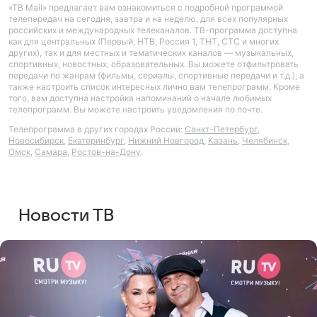
«ТВ Mail» предлагает вам ознакомиться с подробной программой
телепередач на сегодня, завтра и на неделю, для всех популярных
российских и международных телеканалов. ТВ-программа доступна
как для центральных (Первый, НТВ, Россия 1, ТНТ, СТС и многих
других), так и для местных и тематических каналов — музыкальных,
спортивных, новостных, образовательных. Вы можете отфильтровать
передачи по жанрам (фильмы, сериалы, спортивные передачи и т.д.), а
также настроить список интересных лично вам телепрограмм. Кроме
того, вам доступна настройка напоминаний о начале любимых
телепрограмм. Вы можете настроить уведомления по почте.
Телепрограмма в других городах России:
Санкт-Петербург
,
Новосибирск
,
Екатеринбург
,
Нижний Новгород
,
Казань
,
Челябинск
,
Омск
,
Самара
,
Ростов-на-Дону
.
Новости ТВ