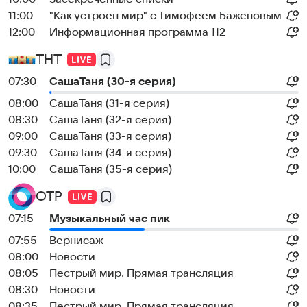
11:00
"Как устроен мир" с Тимофеем Баженовым
12:00
Информационная программа 112
ТНТ
07:30
CaшаТаня (30-я серия)
08:00
CaшаТаня (31-я серия)
08:30
CaшаТаня (32-я серия)
09:00
CaшаТаня (33-я серия)
09:30
CaшаТаня (34-я серия)
10:00
CaшаТаня (35-я серия)
ОТР
07:15
Музыкальный час пик
07:55
Вернисаж
08:00
Новости
08:05
Пестрый мир. Прямая трансляция
08:30
Новости
08:35
Пестрый мир. Прямая трансляция