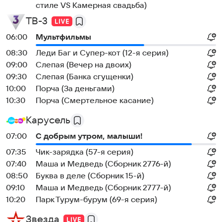
стиле VS Камерная свадьба)
ТВ-3
06:00
Мультфильмы
08:30
Леди Баг и Супер-кот (12-я серия)
09:00
Слепая (Вечер на двоих)
09:30
Слепая (Банка сгущенки)
10:00
Порча (За деньгами)
10:30
Порча (Смертельное касание)
Карусель
07:00
С добрым утром, малыши!
07:35
Чик-зарядка (57-я серия)
07:40
Маша и Медведь (Сборник 2776-й)
08:50
Буква в деле (Сборник 15-й)
09:10
Маша и Медведь (Сборник 2777-й)
10:20
Парк Турум-бурум (69-я серия)
Звезда