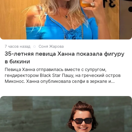
7 часов назад
Соня Жарова
35-летняя певица Ханна показала фигуру
в бикини
Певица Ханна отправилась вместе с супругом,
гендиректором Black Star Пашу, на греческий остров
Миконос. Ханна опубликовала селфи в зеркале и
призналась, что сейчас особенно довольна собой. По
словам певицы, она