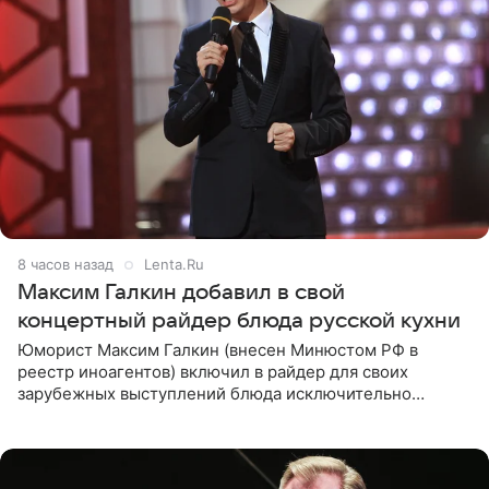
8 часов назад
Lenta.Ru
Максим Галкин добавил в свой
концертный райдер блюда русской кухни
Юморист Максим Галкин (внесен Минюстом РФ в
реестр иноагентов) включил в райдер для своих
зарубежных выступлений блюда исключительно
русской кухни. Об этом сообщает РИА Новости.
Согласно документу, в гримерную