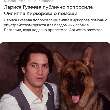
5 часов назад
Соня Жарова
Лариса Гузеева публично попросила
Филиппа Киркорова о помощи
Лариса Гузеева попросила Филиппа Киркорова помочь с
обустройством приюта для бездомных собак в
Болгарии, куда недавно прилетела. Артистка рассказала
о местных волонтерах, которые временно забирают
животных к