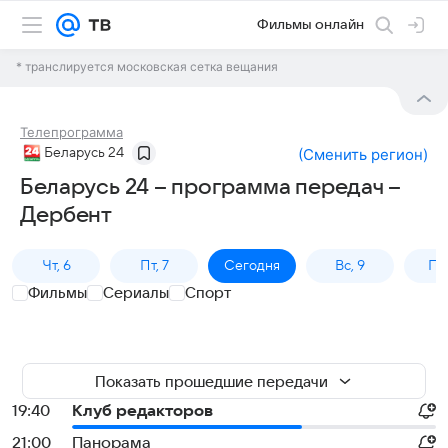
Фильмы онлайн
* транслируется московская сетка вещания
Телепрограмма
Беларусь 24
(
Сменить регион
)
Беларусь 24 – программа передач –
Дербент
Чт, 6
Пт, 7
Сегодня
Вс, 9
Пн,
Фильмы
Сериалы
Спорт
Показать прошедшие передачи
19:40
Клуб редакторов
21:00
Панорама