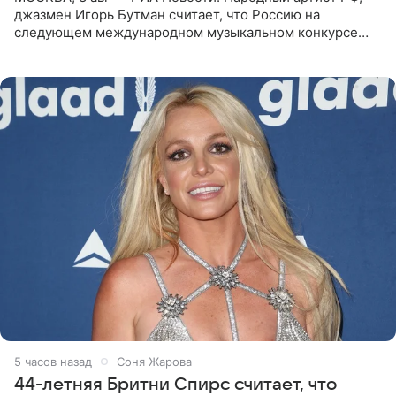
джазмен Игорь Бутман считает, что Россию на
следующем международном музыкальном конкурсе
«Интервидение» могла бы представить молодая певица
Варвара Убель, так
5 часов назад
Соня Жарова
44-летняя Бритни Спирс считает, что