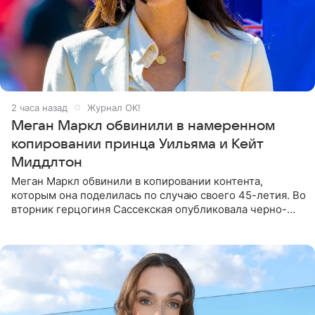
2 часа назад
Журнал OK!
Меган Маркл обвинили в намеренном
копировании принца Уильяма и Кейт
Миддлтон
Меган Маркл обвинили в копировании контента,
которым она поделилась по случаю своего 45-летия. Во
вторник герцогиня Сассекская опубликовала черно-
белую фотографию, на которой она прыгает в бассейн с
воздушными