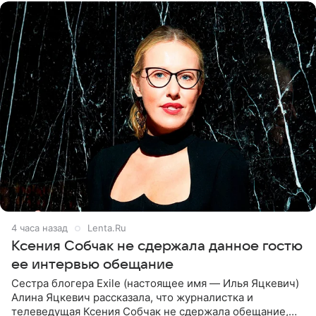
4 часа назад
Lenta.Ru
Ксения Собчак не сдержала данное гостю
ее интервью обещание
Сестра блогера Exile (настоящее имя — Илья Яцкевич)
Алина Яцкевич рассказала, что журналистка и
телеведущая Ксения Собчак не сдержала обещание,