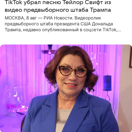
TikTok убрал песню Тейлор Свифт из
видео предвыборного штаба Трампа
МОСКВА, 8 авг — РИА Новости. Видеоролик
предвыборного штаба президента США Дональда
Трампа, недавно опубликованный в соцсети TikTok,
остался без звуковой дорожки в виде песни August
(«Август») американской