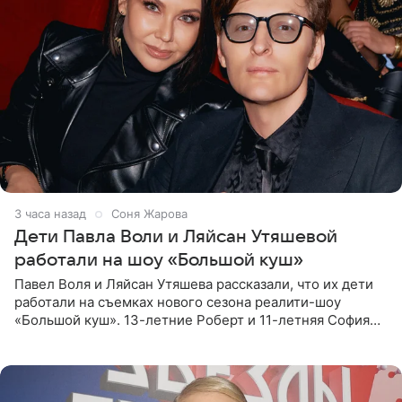
3 часа назад
Соня Жарова
Дети Павла Воли и Ляйсан Утяшевой
работали на шоу «Большой куш»
Павел Воля и Ляйсан Утяшева рассказали, что их дети
работали на съемках нового сезона реалити-шоу
«Большой куш». 13-летние Роберт и 11-летняя София
отправились вместе с родителями в Таиланд и успели
поработать