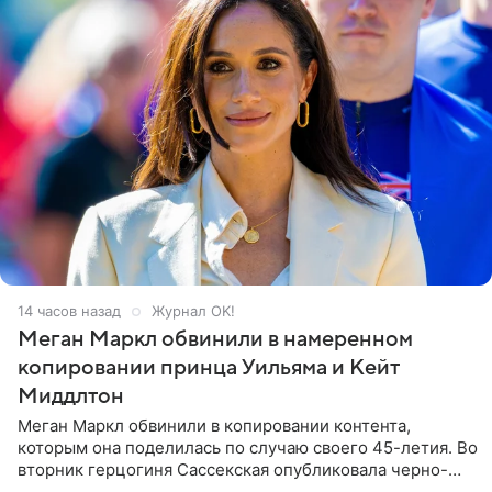
14 часов назад
Журнал OK!
Меган Маркл обвинили в намеренном
копировании принца Уильяма и Кейт
Миддлтон
Меган Маркл обвинили в копировании контента,
которым она поделилась по случаю своего 45-летия. Во
вторник герцогиня Сассекская опубликовала черно-
белую фотографию, на которой она прыгает в бассейн с