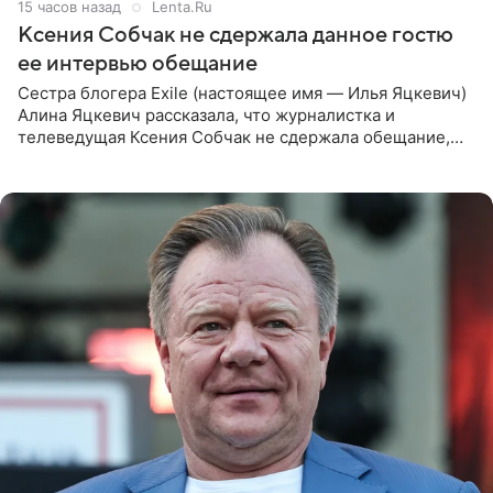
15 часов назад
Lenta.Ru
Ксения Собчак не сдержала данное гостю
ее интервью обещание
Сестра блогера Exile (настоящее имя — Илья Яцкевич)
Алина Яцкевич рассказала, что журналистка и
телеведущая Ксения Собчак не сдержала обещание,
которое дала ему во время интервью с ним. Об этом она
заявила в