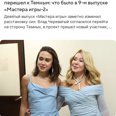
перешел к Темным: что было в 9-м выпуске
«Мастера игры-2»
Девятый выпуск «Мастера игры» заметно изменил
расстановку сил. Влад Череватый согласился перейти
на сторону Темных, в проект пришел новый участник, а
Курбан Омаров и Анна Седокова оказались под таким
давлением.