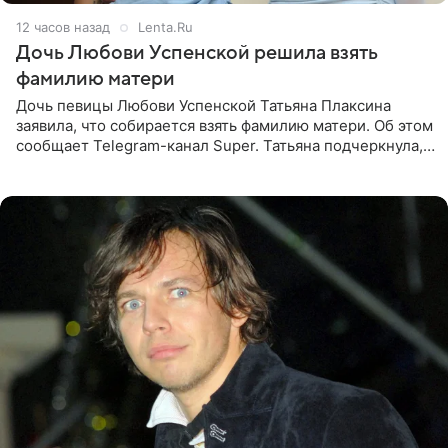
12 часов назад
Lenta.Ru
Дочь Любови Успенской решила взять
фамилию матери
Дочь певицы Любови Успенской Татьяна Плаксина
заявила, что собирается взять фамилию матери. Об этом
сообщает Telegram-канал Super. Татьяна подчеркнула,
что приняла решение о смене фамилии, поскольку
именно от