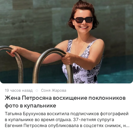
19 часов назад
Соня Жарова
Жена Петросяна восхищение поклонников
фото в купальнике
Татьяна Брухунова восхитила подписчиков фотографией
в купальнике во время отдыха. 37-летняя супруга
Евгения Петросяна опубликовала в соцсетях снимок, на
котором позирует у бассейна в белоснежном монокини