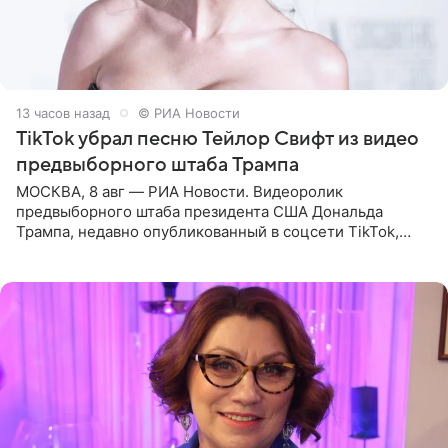
13 часов назад
© РИА Новости
TikTok убрал песню Тейлор Свифт из видео
предвыборного штаба Трампа
МОСКВА, 8 авг — РИА Новости. Видеоролик
предвыборного штаба президента США Дональда
Трампа, недавно опубликованный в соцсети TikTok,
остался без звуковой дорожки в виде песни August
(«Август») американской