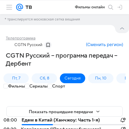
Фильмы онлайн
* транслируется московская сетка вещания
Телепрограмма
(
Сменить регион
)
CGTN Русский
CGTN Русский – программа передач –
Дербент
Пт, 7
Сб, 8
Сегодня
Пн, 10
Вт,
Фильмы
Сериалы
Спорт
Показать прошедшие передачи
08:00
Едем в Китай (Ханчжоу: Часть 1-я)