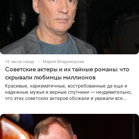
14 часов назад
Мария Владимирова
Советские актеры и их тайные романы: что
скрывали любимцы миллионов
Красивые, харизматичные, востребованные да еще и
надежные мужья и верные спутники — неудивительно,
что этих советских актеров обожали и уважали все
женщины большой страны, и наверняка не раз ставили
их в