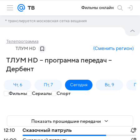
Фильмы онлайн
* транслируется московская сетка вещания
Телепрограмма
(
Сменить регион
)
ТЛУМ HD
ТЛУМ HD – программа передач –
Дербент
Чт, 6
Пт, 7
Сегодня
Вс, 9
Пн,
Фильмы
Сериалы
Спорт
Показать прошедшие передачи
12:10
Сказочный патруль