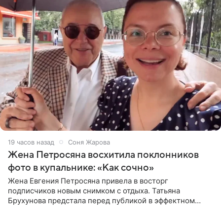
19 часов назад
Соня Жарова
Жена Петросяна восхитила поклонников
фото в купальнике: «Как сочно»
Жена Евгения Петросяна привела в восторг
подписчиков новым снимком с отдыха. Татьяна
Брухунова предстала перед публикой в эффектном
черно-сиреневом монокини, позируя прямо в бассейне.
«Ох, как сочно», «Татьяна,