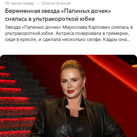
19 часов назад
Елена Нужная
Беременная звезда «Папиных дочек»
снялась в ультракороткой юбке
Звезда «Папиных дочек» Мирослава Карпович снялась в
ультракороткой юбке. Актриса позировала в гримерке,
сидя в кресле, и сделала несколько селфи. Кадры она
опубликовала на личной странице в социальной сети.