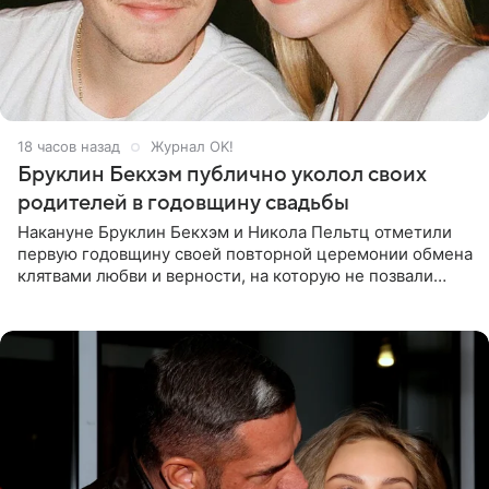
18 часов назад
Журнал OK!
Бруклин Бекхэм публично уколол своих
родителей в годовщину свадьбы
Накануне Бруклин Бекхэм и Никола Пельтц отметили
первую годовщину своей повторной церемонии обмена
клятвами любви и верности, на которую не позвали
никого из клана Бекхэм. По словам инсайдеров, пара
считает это