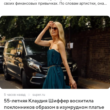
своих финансовых привычках. По словам артистки, она
давно перестала следить за тратами и может позволить
себе жить,
5 часов назад
super.ru
55-летняя Клаудия Шиффер восхитила
поклонников образом в изумрудном платье