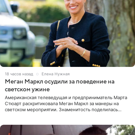
18 часов назад
Елена Нужная
Меган Маркл осудили за поведение на
светском ужине
Американская телеведущая и предприниматель Марта
Стюарт раскритиковала Меган Маркл за манеры на
светском мероприятии. Знаменитость поделилась
деталями личной встречи с герцогиней Сассекской,
пишет PageSix. По