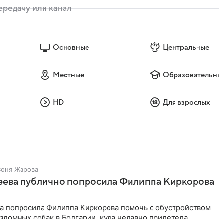
Основные
Центральные
Местные
Образовательн
HD
Для взрослых
Соня Жарова
зеева публично попросила Филиппа Киркорова
ва попросила Филиппа Киркорова помочь с обустройством
здомных собак в Болгарии, куда недавно прилетела.