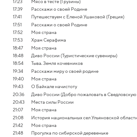
17:23
Мясо в тесте (Грузины)
17:39
Расскажи о своей Родине
17:41
Путешествуем с Еленой Ушаковой (Греция)
17:51
Расскажи о своей Родине
17:52
Моя страна
17:53
Храм Серафима
18:47
Моя страна
18:48
Диво России (Туристические сувениры)
18:54
Тыва. Земля кочевников
19:34
Расскажи миру о своей родине
19:40
Моя страна
19:43
О Байкале начистоту
20:36
Диво России (Добро пожаловать в Сведловскую 
20:43
Места силы России
21:07
Моя страна
21:08
История национальных сел Ульяновской област
21:42
Моя страна
21:48
Прогулка по сибирской деревеньке