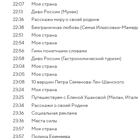
22:07
Моя страна
22:13
Диво России (Музеи)
22:36
Расскажи миру о своей родине
22:38
Безграничная любовь (Семья Ильясовых-Мамед
22:51
Моя страна
22:54
Моя страна
22:56
Гимн понятными словами
22:58
Диво России (Гастрономический туризм)
23:04
Моя страна
23:05
Моя страна
23:08
10 вершин Петра Семенова-Тян-Шанского
23:24
Моя страна
23:25
Путешествуем с Еленой Ушаковой (Милан, Итали
23:34
Расскажи о своей Родине
23:36
Социальная реклама
23:36
Места силы
23:57
Моя страна
23:57
Полина Еремеева