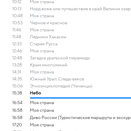
10:12
Моя страна
10:13
Норд вояж или путешествие в край Великих озер
10:48
Моя страна
10:53
Черное и красное
11:46
Моя страна
11:48
Ледники Хакасии
12:33
Старая Русса
12:46
Моя страна
12:48
Загадка уральской пирамиды
13:28
Крым многоликий
14:31
Моя страна
14:35
Южный Урал. Следы веков
15:06
Этноэнциклопедия (Чеченцы)
15:38
Небо
16:54
Моя страна
16:58
Моя страна
16:58
Диво России (Туристические маршруты и экскур
17:20
Моя страна