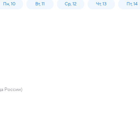
Пн, 10
Вт, 11
Ср, 12
Чт, 13
Пт, 14
да России)