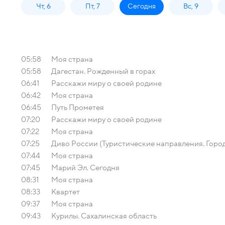
Чт, 6
Пт, 7
Сегодня
Вс, 9
05:58
Моя страна
05:58
Дагестан. Рожденный в горах
06:41
Расскажи миру о своей родине
06:42
Моя страна
06:45
Путь Прометея
07:20
Расскажи миру о своей родине
07:22
Моя страна
07:25
Диво России (Туристические направления. Горо
07:44
Моя страна
07:45
Марий Эл. Сегодня
08:31
Моя страна
08:33
Квартет
09:37
Моя страна
09:43
Курилы. Сахалинская область