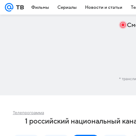
Фильмы
Сериалы
Новости и статьи
Те
См
* трансл
Телепрограмма
1 российский национальный кана