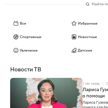
Все
Избранные
Спортивные
Новостные
Увлечения
Детские
Новости ТВ
1 час назад
Лариса Гу
о помощи
Лариса Гузее
приюта для бе