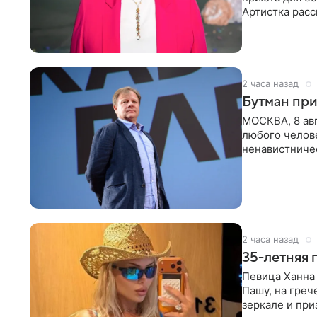
Артистка расс
животных к
2 часа назад
Бутман при
МОСКВА, 8 ав
любого челове
ненавистничес
принимать
2 часа назад
35-летняя 
Певица Ханна 
Пашу, на греч
зеркале и при