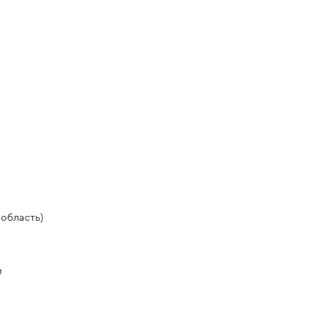
область)
и